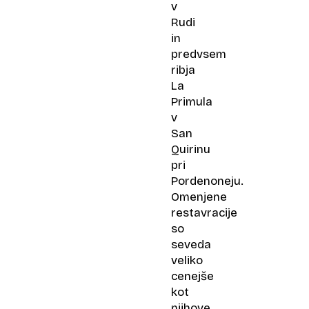
v
Rudi
in
predvsem
ribja
La
Primula
v
San
Quirinu
pri
Pordenoneju.
Omenjene
restavracije
so
seveda
veliko
cenejše
kot
njihove