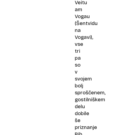
Veitu
am
Vogau
(Šentvidu
na
Vogavi),
vse
tri
pa
so
v
svojem
bolj
sproščenem,
gostilniškem
delu
dobile
še
priznanje
Bib