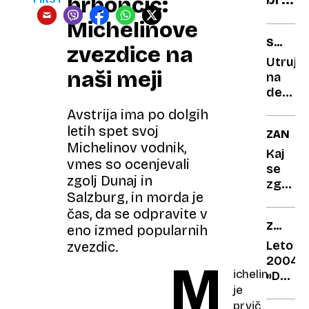
brbončic:
Jokerj
Michelinove
Glasb
SPANJE
zvezdice na
pozdr
V
Utrujen
in
SLUŽBI
naši meji
na
Pope
delov
mestu
Avstrija ima po dolgih
Zadrem
letih spet svoj
ZANIMI
za
Michelinov vodnik,
20
Kaj
vmes so ocenjevali
minut
se
zgolj Dunaj in
zgodi
Salzburg, in morda je
s
čas, da se odpravite v
teleso
ZGODO
če
eno izmed popularnih
21.
se
Leto
zvezdic.
STOLET
odreč
2004:
M
ichelin
sladko
»Danes
je
otrok
podarj
prvič