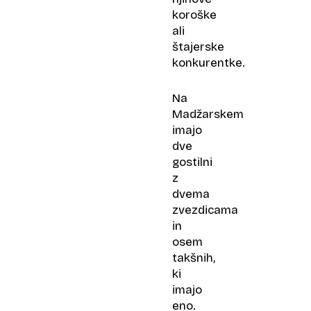
koroške
ali
štajerske
konkurentke.
Na
Madžarskem
imajo
dve
gostilni
z
dvema
zvezdicama
in
osem
takšnih,
ki
imajo
eno.