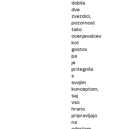
dobila
dve
zvezdici,
pozornost
tako
ocenjevalcev
kot
gostov
pa
je
pritegnila
s
svojim
konceptom,
saj
vso
hrano
pripravljajo
na
odprtem