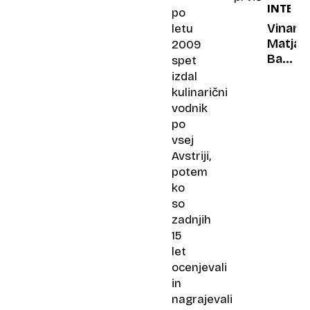
INTERV
največ
po
Unijo«
Vinar
letu
Matjaž
2009
Babič:
spet
Refošk
izdal
moram
kulinarični
povrnit
vodnik
nekdan
po
sloves
vsej
Avstriji,
potem
ko
so
zadnjih
15
let
ocenjevali
in
nagrajevali