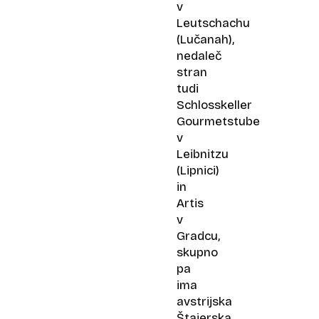
v
Leutschachu
(Lučanah),
nedaleč
stran
tudi
Schlosskeller
Gourmetstube
v
Leibnitzu
(Lipnici)
in
Artis
v
Gradcu,
skupno
pa
ima
avstrijska
Štajerska