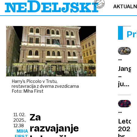
AKTUAL
Pr
UNESC
ZAŠČIT
Jang
–
Harry's Piccolo v Trstu,
južno
restavracija z dvema zvezdicama
omak
Foto: Miha First
za
zdrav
RAZVED
in
Za
11. 02.
PROGR
Leto
2025.,
dolgo
razvajanje
12.38
2025
življe
MIHA
brez
FIRST