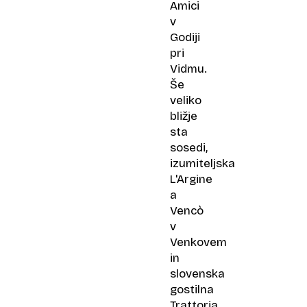
Amici
v
Godiji
pri
Vidmu.
Še
veliko
bližje
sta
sosedi,
izumiteljska
L'Argine
a
Vencò
v
Venkovem
in
slovenska
gostilna
Trattoria