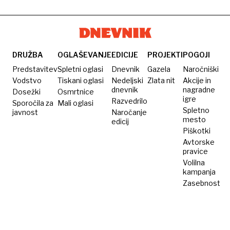
je
in
jedeh
potrebno
norveške
ne
za
planšarske
iščemo
dobro
kmetije
mesnih
kislo
okusov
DRUŽBA
OGLAŠEVANJE
EDICIJE
PROJEKTI
POGOJI
zelje?
Predstavitev
Spletni oglasi
Dnevnik
Gazela
Naročniški
Vodstvo
Tiskani oglasi
Nedeljski
Zlata nit
Akcije in
dnevnik
nagradne
Dosežki
Osmrtnice
igre
Razvedrilo
Sporočila za
Mali oglasi
Spletno
javnost
Naročanje
mesto
edicij
Piškotki
Avtorske
pravice
Volilna
kampanja
Zasebnost