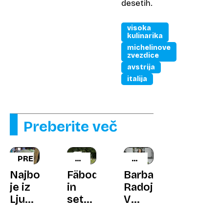
desetih.
visoka
kulinarika
michelinove
zvezdice
avstrija
italija
Preberite več
PREHRANA
UNESCOVA
VEGANSKA
ZAŠČITA
KUHARICA
Najboljše
Fäbod
Barbara
je iz
in
Radojlovič:
Ljubljane.
seter:
V
In kaj
švedske
veganskih