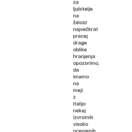
za
ljubitelje
na
žalost
največkrat
precej
drage
oblike
hranjenja
opozorimo,
da
imamo
na
meji
z
Italijo
nekaj
izvrstnih
visoko
ocenjenih