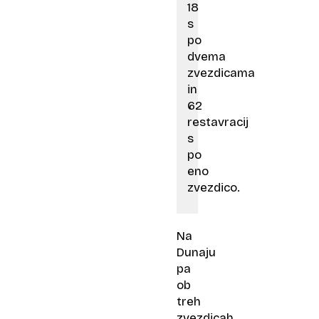
18
s
po
dvema
zvezdicama
in
62
restavracij
s
po
eno
zvezdico.
Na
Dunaju
pa
ob
treh
zvezdicah