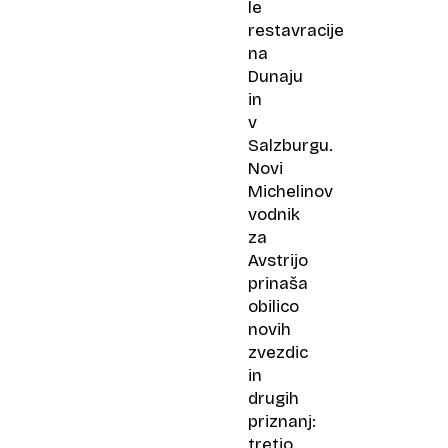
le
restavracije
na
Dunaju
in
v
Salzburgu.
Novi
Michelinov
vodnik
za
Avstrijo
prinaša
obilico
novih
zvezdic
in
drugih
priznanj:
tretjo