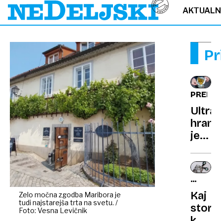
AKTUAL
Pr
PREHR
Ultra
hrana
je
zasn
kot
tobač
DOMAČ
izdelk
NASVE
Kaj
Zelo močna zgodba Maribora je
tudi najstarejša trta na svetu. /
storiti
Foto: Vesna Levičnik
ko