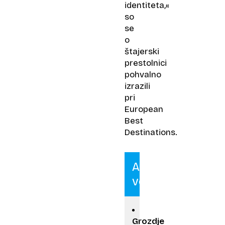
identiteta,«
so
se
o
štajerski
prestolnici
pohvalno
izrazili
pri
European
Best
Destinations.
Ali
veste?
Grozdje