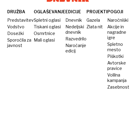
nesrečo
Nobelovi
pijači,
in
večerji
ki jo
DRUŽBA
OGLAŠEVANJE
EDICIJE
PROJEKTI
POGOJI
zgradil
srkamo
Predstavitev
Spletni oglasi
Dnevnik
Gazela
Naročniški
imperij
na
Vodstvo
Tiskani oglasi
Nedeljski
Zlata nit
Akcije in
dnevnik
nagradne
Dosežki
Osmrtnice
smučiščih
igre
Razvedrilo
Sporočila za
Mali oglasi
Spletno
javnost
Naročanje
mesto
edicij
Piškotki
Avtorske
pravice
Volilna
kampanja
Zasebnost