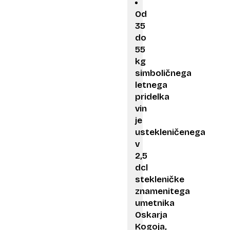
Od
35
do
55
kg
simboličnega
letnega
pridelka
vin
je
ustekleničenega
v
2,5
dcl
stekleničke
znamenitega
umetnika
Oskarja
Kogoja,