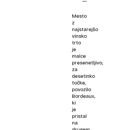
trto;
vinska
Mesto
kraljica
z
je
najstarejšo
Natalija
vinsko
Ploj
trto
iz
je
Apač
malce
presenetljivo,
za
desetinko
točke,
povozilo
Bordeaux,
ki
je
pristal
na
drugem