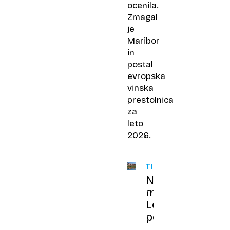
ocenila.
Zmagal
je
Maribor
in
postal
evropska
vinska
prestolnica
za
leto
2026.
TRGATEV
Na
mariborskem
Lentu
potrgali
najstarejšo