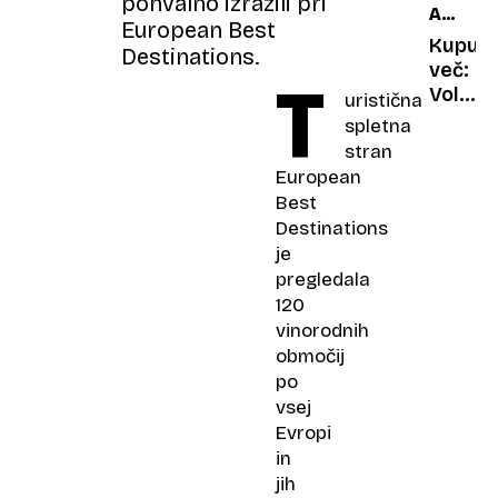
pohvalno izrazili pri
AVTOMO
ki
European Best
TRG
živi
Kupuj
Destinations.
tudi
več:
T
pozno
Volks
uristična
zvečer
ostaja
spletna
kralj
stran
januarj
European
clio
Best
najbolj
Destinations
zažele
je
model
pregledala
120
vinorodnih
območij
po
vsej
Evropi
in
jih