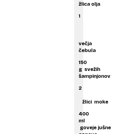
žlica olja
1
večja
čebula
150
g svežih
šampinjonov
2
žlici moke
400
ml
goveje jušne