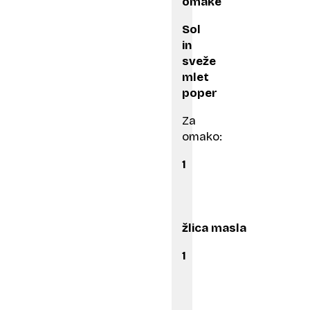
omake
Sol
in
sveže
mlet
poper
Za
omako:
1
žlica masla
1