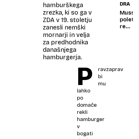
DRAŽB
hamburškega
za
kakovo
zrezka, ki so ga v
seboj
šteje
Mussol
samo
ZDA v 19. stoletju
poletn
ena
rezide
zanesli nemški
stvar
bodo
mornarji in velja
(in
prodali
za predhodnika
to ni
na
današnjega
lupina)
dražbi
hamburgerja.
P
ravzaprav
bi
mu
lahko
po
domače
rekli
hamburger
v
bogati