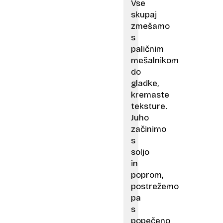
Vse
skupaj
zmešamo
s
paličnim
mešalnikom
do
gladke,
kremaste
teksture.
Juho
začinimo
s
soljo
in
poprom,
postrežemo
pa
s
popečeno