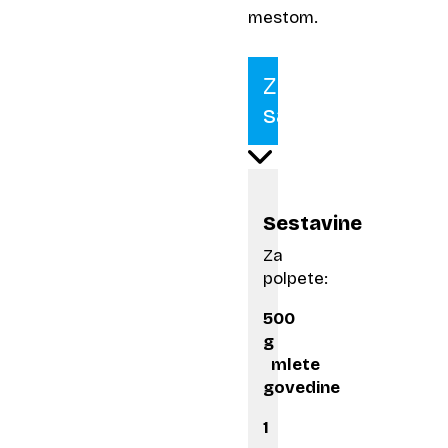
mestom.
Zrezek
salisbury
Sestavine
Za
polpete:
500
g
mlete
govedine
1