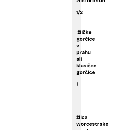
žlici drobtin
1/2
žličke
gorčice
v
prahu
ali
klasične
gorčice
1
žlica
worcestrske