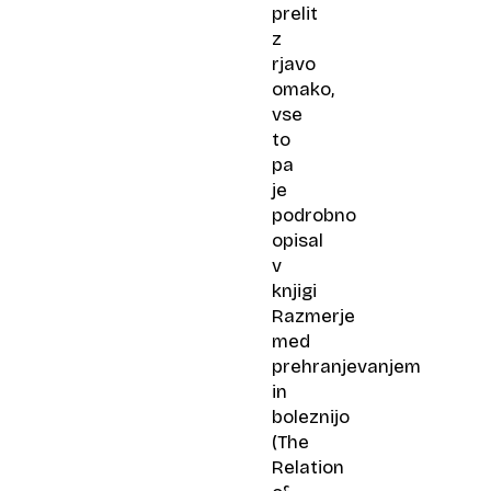
prelit
z
rjavo
omako,
vse
to
pa
je
podrobno
opisal
v
knjigi
Razmerje
med
prehranjevanjem
in
boleznijo​
(
The
Relation