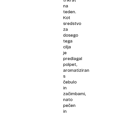
trikrat
na
teden.
Kot
sredstvo
za
dosego
tega
cilja
je
predlagal
polpet,
aromatiziran
s
čebulo
in
začimbami,
nato
pečen
in