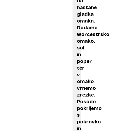
da
nastane
gladka
omaka.
Dodamo
worcestrsko
omako,
sol
in
poper
ter
v
omako
vrnemo
zrezke.
Posodo
pokrijemo
s
pokrovko
in