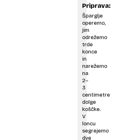
Priprava:
Šparglje
operemo,
jim
odrežemo
trde
konce
in
narežemo
na
2–
3
centimetre
dolge
koščke.
V
loncu
segrejemo
dve