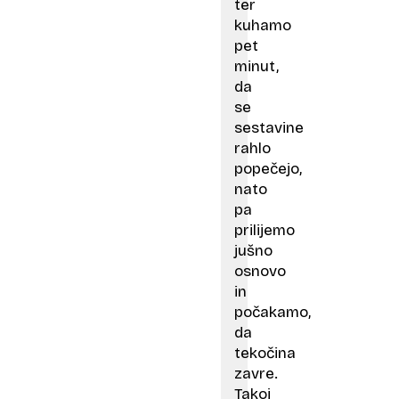
ter
kuhamo
pet
minut,
da
se
sestavine
rahlo
popečejo,
nato
pa
prilijemo
jušno
osnovo
in
počakamo,
da
tekočina
zavre.
Takoj