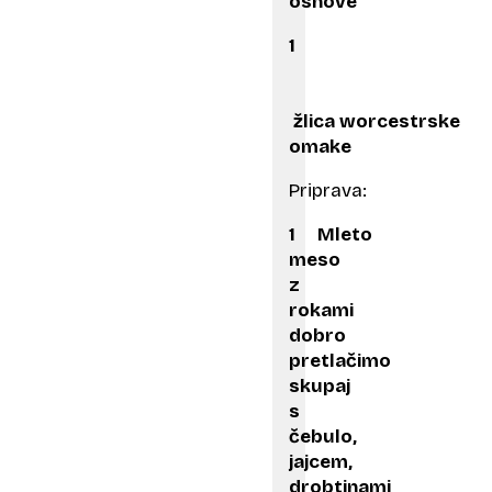
osnove
1
žlica worcestrske
omake
Priprava:
1 Mleto
meso
z
rokami
dobro
pretlačimo
skupaj
s
čebulo,
jajcem,
drobtinami