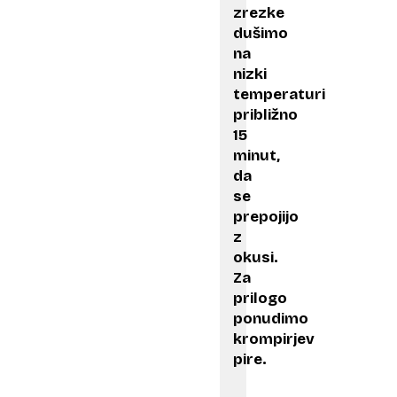
zrezke
dušimo
na
nizki
temperaturi
približno
15
minut,
da
se
prepojijo
z
okusi.
Za
prilogo
ponudimo
krompirjev
pire.