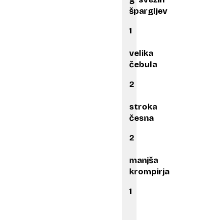
špargljev
1
velika
čebula
2
stroka
česna
2
manjša
krompirja
1