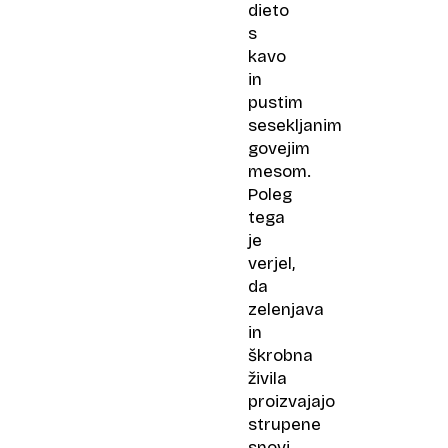
dieto
s
kavo
in
pustim
sesekljanim
govejim
mesom.
Poleg
tega
je
verjel,
da
zelenjava
in
škrobna
živila
proizvajajo
strupene
snovi