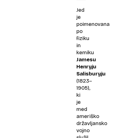
Jed
je
poimenovana
po
fiziku
in
kemiku
Jamesu
Henryju
Salisburyju
(1823–
1905),
ki
je
med
ameriško
državljansko
vojno
služil