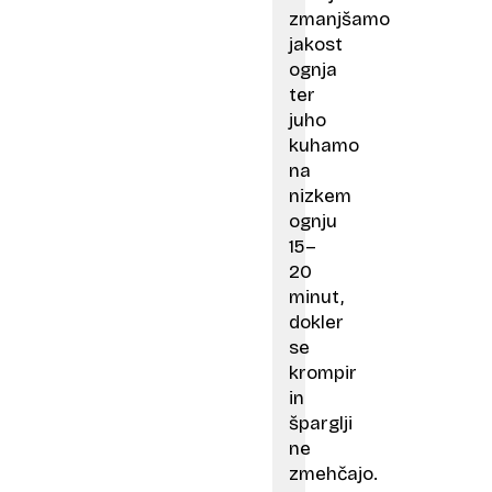
zmanjšamo
jakost
ognja
ter
juho
kuhamo
na
nizkem
ognju
15–
20
minut,
dokler
se
krompir
in
šparglji
ne
zmehčajo.