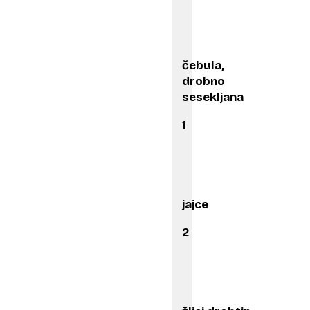
čebula,
drobno
sesekljana
1
jajce
2