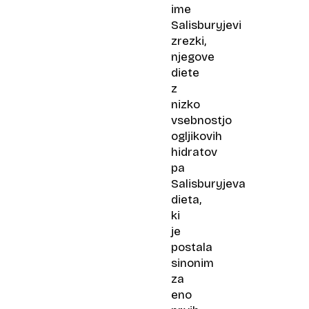
ime
Salisburyjevi
zrezki,
njegove
diete
z
nizko
vsebnostjo
ogljikovih
hidratov
pa
Salisburyjeva
dieta,
ki
je
postala
sinonim
za
eno