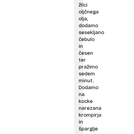
žlici
oljčnega
olja,
dodamo
sesekljano
čebulo
in
česen
ter
pražimo
sedem
minut.
Dodamo
na
kocke
narezana
krompirja
in
šparglje