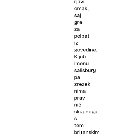
rjavi
omaki,
saj
gre
za
polpet
iz
govedine.
Kljub
imenu
salisbury
pa
zrezek
nima
prav
nič
skupnega
s
tem
britanskim