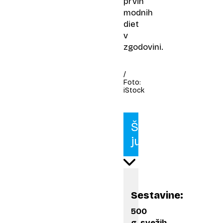
prvih
modnih
diet
v
zgodovini.
/
Foto:
iStock
Špargljeva
juha
Sestavine:
500
g svežih