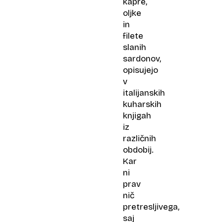
kapre,
oljke
in
filete
slanih
sardonov,
opisujejo
v
italijanskih
kuharskih
knjigah
iz
različnih
obdobij.
Kar
ni
prav
nič
pretresljivega,
saj