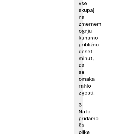
vse
skupaj
na
zmernem
ognju
kuhamo
približno
deset
minut,
da
se
omaka
rahlo
zgosti.
3
Nato
pridamo
še
oljke