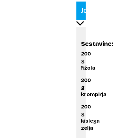
Jota
Sestavine:
200
g
fižola
200
g
krompirja
200
g
kislega
zelja