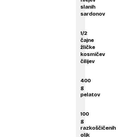
slanih
sardonov
1/2
čajne
žličke
kosmičev
čilijev
400
g
pelatov
100
g
razkoščičenih
oljk