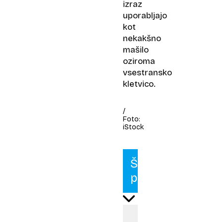
izraz
uporabljajo
kot
nekakšno
mašilo
oziroma
vsestransko
kletvico.
/
Foto:
iStock
Špageti
puttanesca