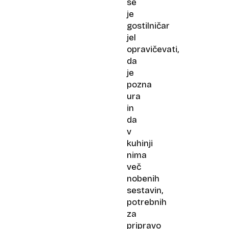
se
je
gostilničar
jel
opravičevati,
da
je
pozna
ura
in
da
v
kuhinji
nima
več
nobenih
sestavin,
potrebnih
za
pripravo