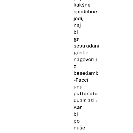
kakšne
spodobne
jedi,
naj
bi
ga
sestradani
gostje
nagovorili
z
besedami:
»Facci
una
puttanata
qualsiasi.«
Kar
bi
po
naše