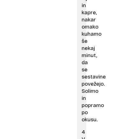
in
kapre,
nakar
omako
kuhamo
še
nekaj
minut,
da
se
sestavine
povežejo.
Solimo
in
popramo
po
okusu.
4