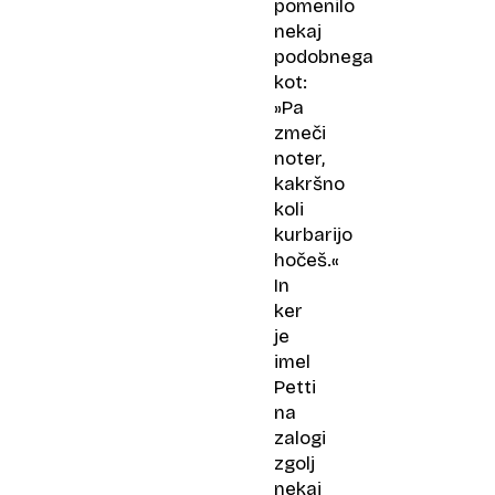
pomenilo
nekaj
podobnega
kot:
»Pa
zmeči
noter,
kakršno
koli
kurbarijo
hočeš.«
In
ker
je
imel
Petti
na
zalogi
zgolj
nekaj