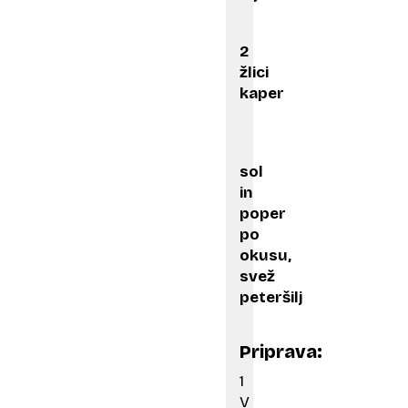
2
žlici
kaper
sol
in
poper
po
okusu,
svež
peteršilj
Priprava:
1
V