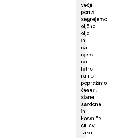
večji
ponvi
segrejemo
oljčno
olje
in
na
njem
na
hitro
rahlo
popražimo
česen,
slane
sardone
in
kosmiče
čilijev,
tako