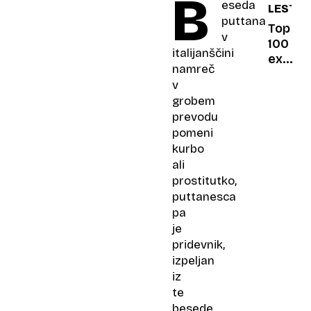
B
eseda
LESTVI
dočaka
puttana
hčerin
Top
v
prvi
100
italijanščini
šolski
ex
namreč
dan?
YU
v
rock:
grobem
Ljubav
prevodu
na
pomeni
prvi
kurbo
krevet
ali
prostitutko,
puttanesca
pa
je
pridevnik,
izpeljan
iz
te
besede.