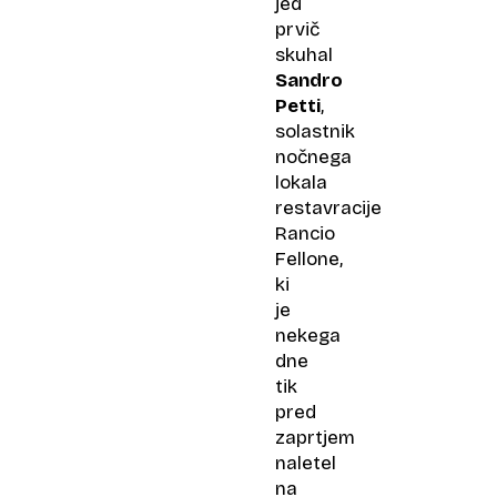
jed
prvič
skuhal
Sandro
Petti
,
solastnik
nočnega
lokala
restavracije
Rancio
Fellone,
ki
je
nekega
dne
tik
pred
zaprtjem
naletel
na