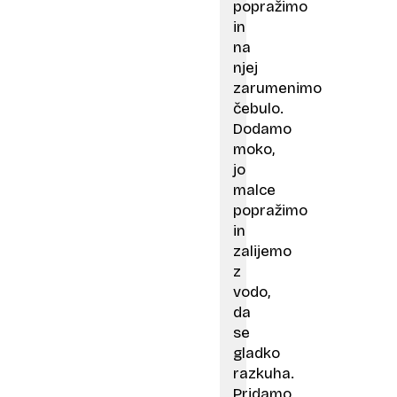
popražimo
in
na
njej
zarumenimo
čebulo.
Dodamo
moko,
jo
malce
popražimo
in
zalijemo
z
vodo,
da
se
gladko
razkuha.
Pridamo