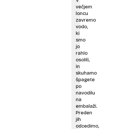
V
večjem
loncu
zavremo
vodo,
ki
smo
jo
rahlo
osolili,
in
skuhamo
špagete
po
navodilu
na
embalaži.
Preden
jih
odcedimo,