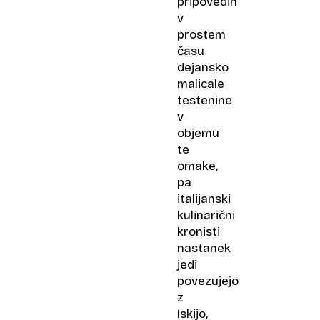
pripovedih
v
prostem
času
dejansko
malicale
testenine
v
objemu
te
omake,
pa
italijanski
kulinarični
kronisti
nastanek
jedi
povezujejo
z
Iskijo,