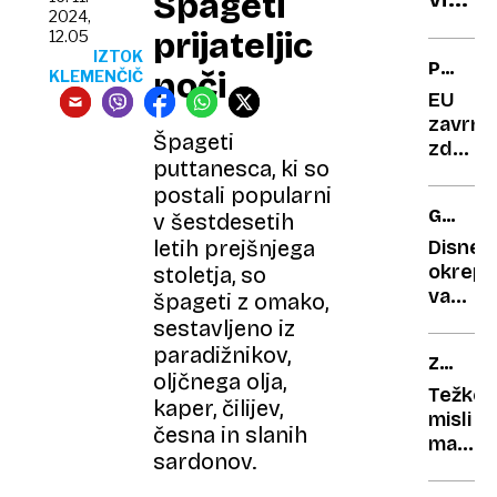
Špageti
2024,
srbsk
prijateljic
12.05
turbo
IZTOK
PREVEL
noči
KLEMENČIČ
dvojc
TVEGA
EU
zavrnil
Špageti
zdravil
puttanesca, ki so
podjet
postali popularni
Lilly
GAL
v šestdesetih
za
GADOT
Alzhei
Disney
letih prejšnjega
boleze
okrepil
stoletja, so
varova
špageti z omako,
slavne
sestavljeno iz
zvezdn
paradižnikov,
ZAHRB
potem
oljčnega olja,
BOLEZ
ko je
Težke
kaper, čilijev,
prejela
misli
česna in slanih
grožnj
mame
sardonov.
s
Tadeje
smrtjo
Bom