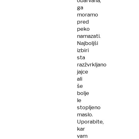
obarvana,
ga
moramo
pred
peko
namazati.
Najboljši
izbiri
sta
razžvrkljano
jajce
ali
še
bolje
le
stopljeno
maslo.
Uporabite,
kar
vam