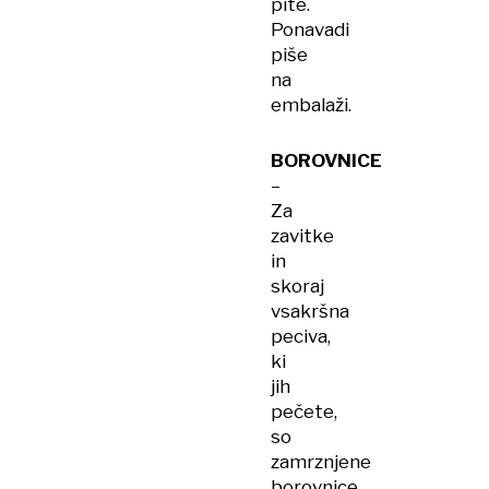
pite.
Ponavadi
piše
na
embalaži.
BOROVNICE
–
Za
zavitke
in
skoraj
vsakršna
peciva,
ki
jih
pečete,
so
zamrznjene
borovnice