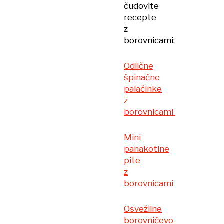
čudovite
recepte
z
borovnicami:
Odlične
špinačne
palačinke
z
borovnicami
Mini
panakotine
pite
z
borovnicami
Osvežilne
borovničevo-