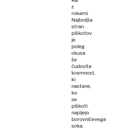
kar
z
rokami.
Najboljša
stran
piškotov
je
poleg
okusa
še
čudovita
kremnost,
ki
nastane,
ko
se
piškoti
napijejo
borovničevega
soka.