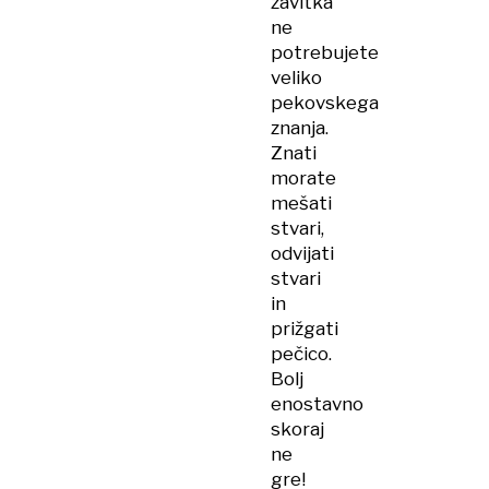
zavitka
ne
potrebujete
veliko
pekovskega
znanja.
Znati
morate
mešati
stvari,
odvijati
stvari
in
prižgati
pečico.
Bolj
enostavno
skoraj
ne
gre!