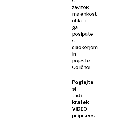
se
zavitek
malenkost
ohladi,
ga
posipate
s
sladkorjem
in
pojeste.
Odlično!
Poglejte
si
tudi
kratek
VIDEO
priprave: