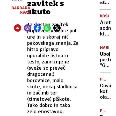
zavitek s
v
»srhlji
Slovenij
zakon?
BARBARA
skuto
kje
KVAS
Vse,
KOŠARK
jih je
kar
Aretira
Ta slasten zavitek
največ
morat
sodnik
pripravite v dobre pol
vedeti
ki ni
ure in s skoraj nič
o
prepoz
refer
pekovskega znanja. Za
Iva
o
NASILJE
hitro pripravo
Daneua
končan
Uboj
uporabite listnato
Sumijo
življen
partner
testo, zamrznjene
ga
"Grozil
(sveže so preveč
poveza
je,
dragocene!)
s
da
krimin
borovnice, malo
POSNET
mi
ZLORAB
združb
Covid
skute, nekaj sladkorja
bo
kot
in začimb ter
dojenč
olajšev
(cimetove) piškote.
izrezal
okolišč
Tako dobro in tako
iz
pri
zelo enostavno!
trebuh
POTROŠ
razpeč
KOTIČE