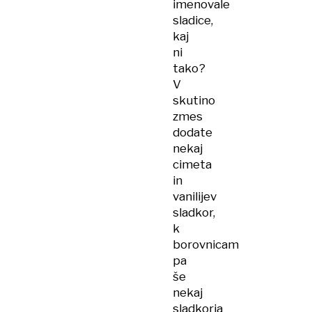
imenovale
sladice,
kaj
ni
tako?
V
skutino
zmes
dodate
nekaj
cimeta
in
vanilijev
sladkor,
k
borovnicam
pa
še
nekaj
sladkorja