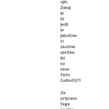
njih.
Zakaj
le
bi
jedli
le
jabolčne
in
skutine
zavitke
(ki
so
sicer
čisto
čudoviti)?!
Za
pripravo
tega