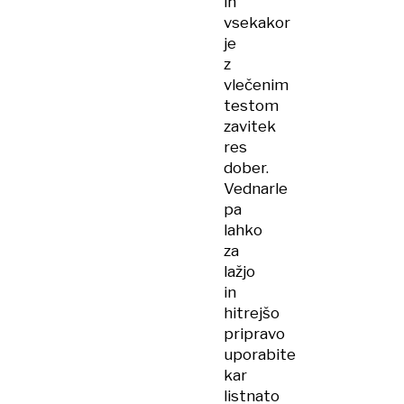
in
vsekakor
je
z
vlečenim
testom
zavitek
res
dober.
Vednarle
pa
lahko
za
lažjo
in
hitrejšo
pripravo
uporabite
kar
listnato