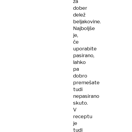
za
dober
delež
beljakovine.
Najboljše
je,
če
uporabite
pasirano,
lahko
pa
dobro
premešate
tudi
nepasirano
skuto.
V
receptu
je
tudi