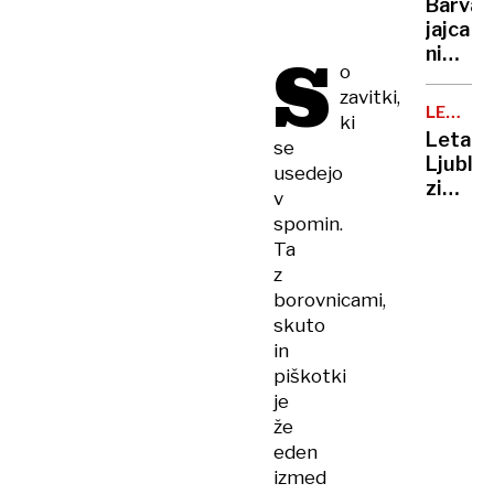
Barva
posnet
jajca
zlorab
S
ni
otrok
o
pomem
zavitki,
glede
LETALS
ki
kakovo
PROME
Letali
se
šteje
Ljublja
usedejo
samo
zimski
v
ena
vozni
stvar
spomin.
red
(in
Ta
in tri
to ni
z
nove
lupina)
borovnicami,
destina
skuto
in
piškotki
je
že
eden
izmed