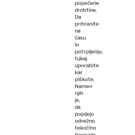
popečene
drobtine.
Da
prihranite
na
času
in
potrpljenju,
tukaj
uporabite
kar
piškote.
Namen
njih
je,
da
popijejo
odvežno
tekočino
borovnic,