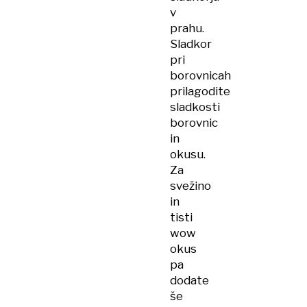
v
prahu.
Sladkor
pri
borovnicah
prilagodite
sladkosti
borovnic
in
okusu.
Za
svežino
in
tisti
wow
okus
pa
dodate
še