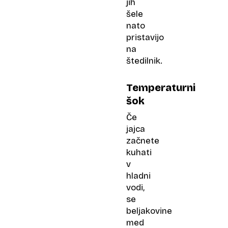
jih
šele
nato
pristavijo
na
štedilnik.
Temperaturni
šok
Če
jajca
začnete
kuhati
v
hladni
vodi,
se
beljakovine
med