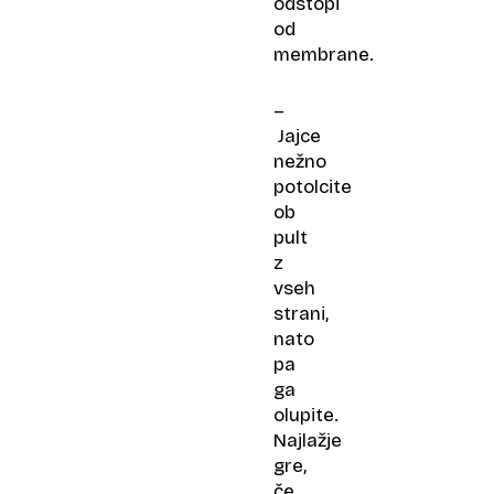
odstopi
od
membrane.
–
Jajce
nežno
potolcite
ob
pult
z
vseh
strani,
nato
pa
ga
olupite.
Najlažje
gre,
če