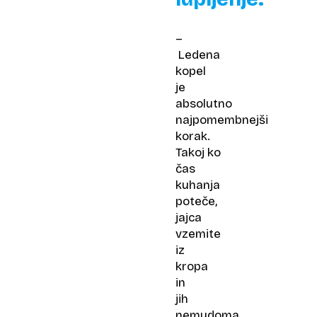
–
Ledena
kopel
je
absolutno
najpomembnejši
korak.
Takoj ko
čas
kuhanja
poteče,
jajca
vzemite
iz
kropa
in
jih
nemudoma