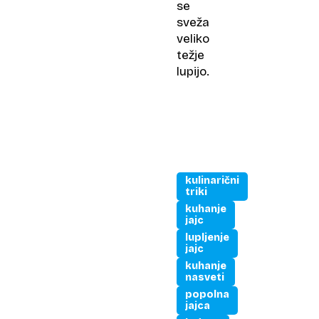
se
sveža
veliko
težje
lupijo.
kulinarični
triki
kuhanje
jajc
lupljenje
jajc
kuhanje
nasveti
popolna
jajca