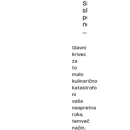
TRIKI
Sindrom
sluzastega
peteršilja:
ne
mečite
denarja
v
Glavni
smeti,
krivec
zelišča
za
so
to
rože!
malo
kulinarično
katastrofo
ni
vaša
nespretna
roka,
temveč
način,