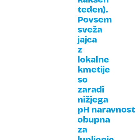
teden).
Povsem
sveža
jajca
z
lokalne
kmetije
so
zaradi
nižjega
pH naravnost
obupna
za
lupljenje.