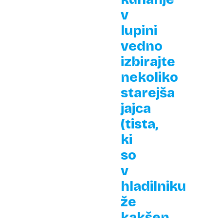
v
lupini
vedno
izbirajte
nekoliko
starejša
jajca
(tista,
ki
so
v
hladilniku
že
kakšen