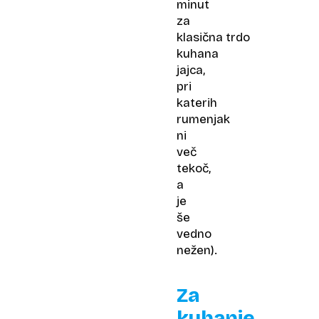
minut
za
klasična trdo
kuhana
jajca,
pri
katerih
rumenjak
ni
več
tekoč,
a
je
še
vedno
nežen).
Za
kuhanje