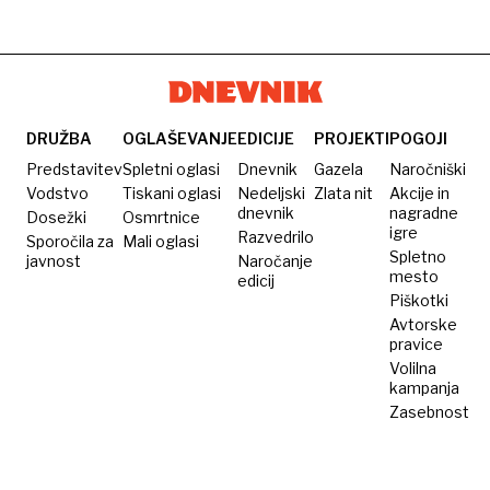
v
odstopil
na
resnici
po
štajerski
vegetarijanski
obtožbah
vinski
o
cesti
zlorabah
na
DRUŽBA
OGLAŠEVANJE
EDICIJE
PROJEKTI
POGOJI
delovnem
Predstavitev
Spletni oglasi
Dnevnik
Gazela
Naročniški
mestu
Vodstvo
Tiskani oglasi
Nedeljski
Zlata nit
Akcije in
dnevnik
nagradne
Dosežki
Osmrtnice
igre
Razvedrilo
Sporočila za
Mali oglasi
Spletno
javnost
Naročanje
mesto
edicij
Piškotki
Avtorske
pravice
Volilna
kampanja
Zasebnost