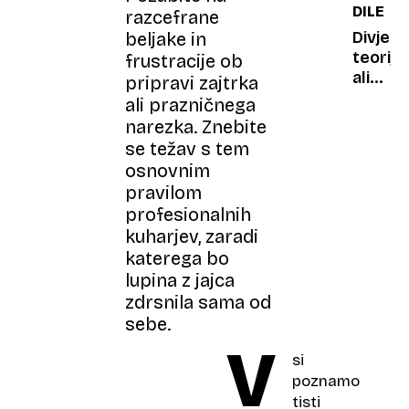
DILEMA
razcefrane
prepro
miseln
Divje
beljake in
igra
teorije:
frustracije ob
vam
ali
pripravi zajtrka
lahko
Jim
ali prazničnega
vrne
Carrey
narezka. Znebite
spane
sploh
se težav s tem
obstaj
osnovnim
pravilom
profesionalnih
kuharjev, zaradi
katerega bo
lupina z jajca
zdrsnila sama od
sebe.
V
si
poznamo
tisti