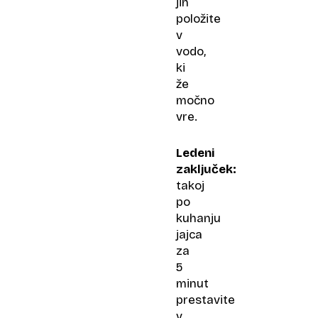
jih
položite
v
vodo,
ki
že
močno
vre.
Ledeni
zaključek:
takoj
po
kuhanju
jajca
za
5
minut
prestavite
v