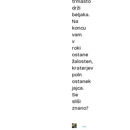
trmasto
drži
beljaka.
Na
koncu
vam
v
roki
ostane
žalosten,
kraterjev
poln
ostanek
jajca.
Se
sliši
znano?
KULINARIČNI