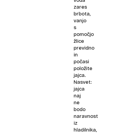
voda
zares
brbota,
vanjo
s
pomočjo
žlice
previdno
in
počasi
položite
jajca.
Nasvet:
jajca
naj
ne
bodo
naravnost
iz
hladilnika,