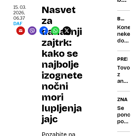
celo
Nasvet
15. 03.
2026,
spodb
za
06.37
BELE
k
DAF
STRMI
Konec
današnji
strel
neke
napa
zajtrk:
dobe:
Ana
kako se
Bucik
PREIZK
Jogan
najbolje
po
Tovorn
izognete
212
z
tekma
antimat
nočni
v SP
znanst
odsmu
bodo
mori
ZNANO
v
na
lupljenja
pokoj
cesto
Se
poslali
ponoči
jajc
eksploz
pogos
tovor
prebuj
Pozabite na
Ta