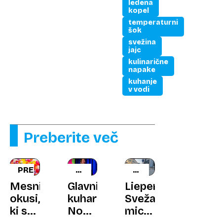
ledena
kopel
temperaturni
šok
svežina
jajc
kulinarične
napake
kuhanje
v vodi
Preberite več
PREHRANA
PO
OCENA
RAZKRITJU
GOSTILNE
Mesni
Glavni
Lieperts:
okusi,
kuhar
Sveža
ki so
Nome
michelinka