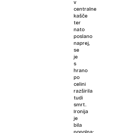
v
centralne
kašče
ter
nato
poslano
naprej,
se
je
s
hrano
po
celini
razširila
tudi
smrt.
Ironija
je
bila
popolna: