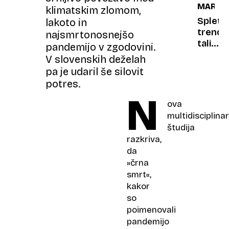
MARKE
in
klimatskim zlomom,
Eve
Spletni
lakoto in
le po
trend:
najsmrtonosnejšo
neozna
taliban
pandemijo v zgodovini.
stezici
vas
V slovenskih deželah
z
pa je udaril še silovit
bizarni
potres.
videi
N
in
ova
»vplivn
multidisciplina
vabijo
študija
v
razkriva,
Afgani
da
»črna
smrt«,
kakor
so
poimenovali
pandemijo