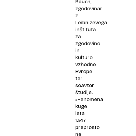
Bauch,
zgodovinar
z
Leibnizevega
inštituta
za
zgodovino
in
kulturo
vzhodne
Evrope
ter
soavtor
študije.
»Fenomena
kuge
leta
1347
preprosto
ne