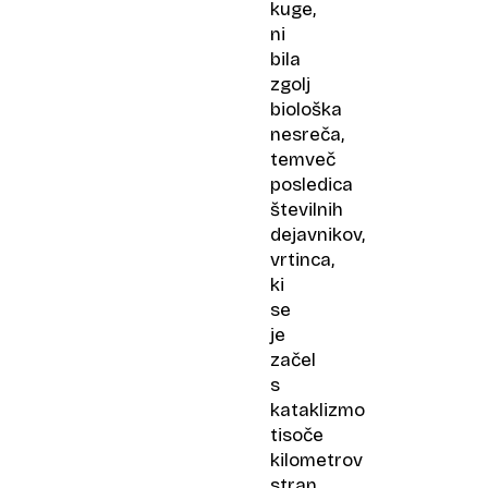
kuge,
ni
bila
zgolj
biološka
nesreča,
temveč
posledica
številnih
dejavnikov,
vrtinca,
ki
se
je
začel
s
kataklizmo
tisoče
kilometrov
stran