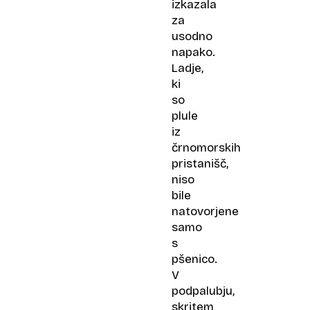
izkazala
za
usodno
napako.
Ladje,
ki
so
plule
iz
črnomorskih
pristanišč,
niso
bile
natovorjene
samo
s
pšenico.
V
podpalubju,
skritem