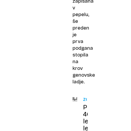
zapisana
v
pepelu,
še
preden
je
prva
podgana
stopila
na
krov
genovske
ladje.
ZGODOVINA
Pred
400
leti:
ledena