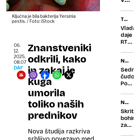
vedn
kabin
na
lokom
fanto
Ključna je bila bakterija Yersinia
TV
pestis. / Foto: iStock
vanda
TE
Vlada
in
GLEDA
daje
pol
RTV
Znanstveniki
06.
kilom
drobtin
12.
stres
odvze
odkrili, kako
2025,
NA
pa
08.07
in zakaj je
KROŽN
DAF
stabiln
Sedmo
čudo
kuga
Portug
umorila
je
tudi
toliko naših
NEDELJ
priljubl
IZLET
protis
Skriti
prednikov
po
bohinjs
kozarč
zaklad:
Nova študija razkriva
preveč
do
srhljivo povezavo med
Adama