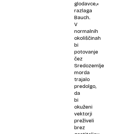
glodavce,«
razlaga
Bauch.
V
normalnih
okoliščinah
bi
potovanje
čez
Sredozemlje
morda
trajalo
predolgo,
da
bi
okuženi
vektorji
preživeli
brez