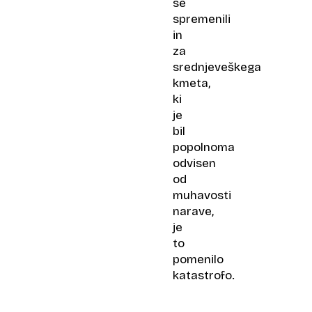
se
spremenili
in
za
srednjeveškega
kmeta,
ki
je
bil
popolnoma
odvisen
od
muhavosti
narave,
je
to
pomenilo
katastrofo.