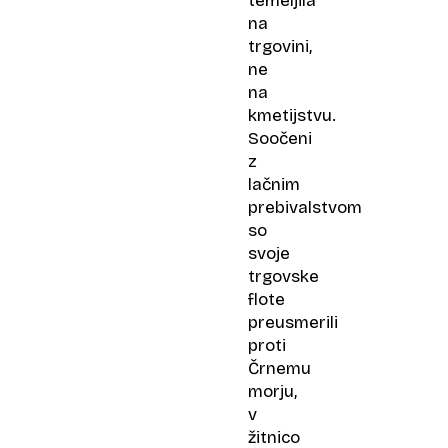
temeljila
na
trgovini,
ne
na
kmetijstvu.
Soočeni
z
lačnim
prebivalstvom
so
svoje
trgovske
flote
preusmerili
proti
Črnemu
morju,
v
žitnico