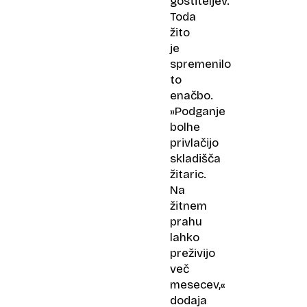
gostiteljev.
Toda
žito
je
spremenilo
to
enačbo.
»Podganje
bolhe
privlačijo
skladišča
žitaric.
Na
žitnem
prahu
lahko
preživijo
več
mesecev,«
dodaja