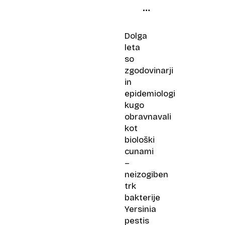
doba,
ki
je
Dolga
ubila
leta
milijone
so
in
zgodovinarji
oblikovala
in
sodobni
epidemiologi
svet
kugo
obravnavali
kot
biološki
cunami
–
neizogiben
trk
bakterije
Yersinia
pestis