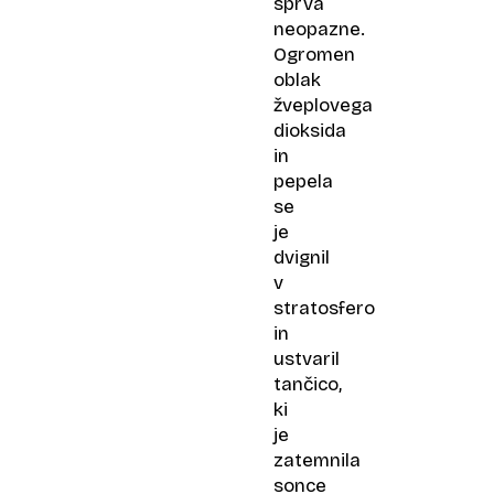
sprva
neopazne.
Ogromen
oblak
žveplovega
dioksida
in
pepela
se
je
dvignil
v
stratosfero
in
ustvaril
tančico,
ki
je
zatemnila
sonce