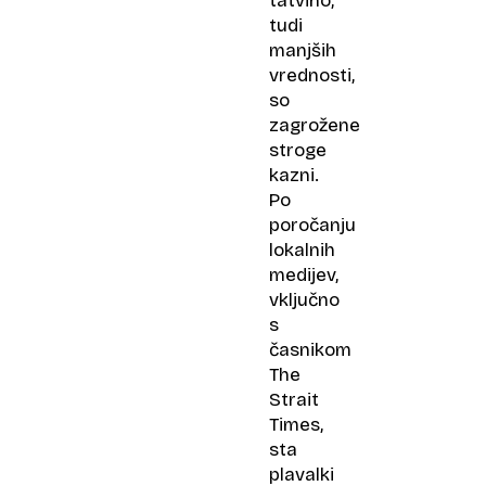
tatvino,
tudi
manjših
vrednosti,
so
zagrožene
stroge
kazni.
Po
poročanju
lokalnih
medijev,
vključno
s
časnikom
The
Strait
Times,
sta
plavalki