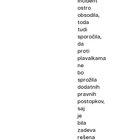
incident
ostro
obsodila,
toda
tudi
sporočila,
da
proti
plavalkama
ne
bo
sprožila
dodatnih
pravnih
postopkov,
saj
je
bila
zadeva
rešena