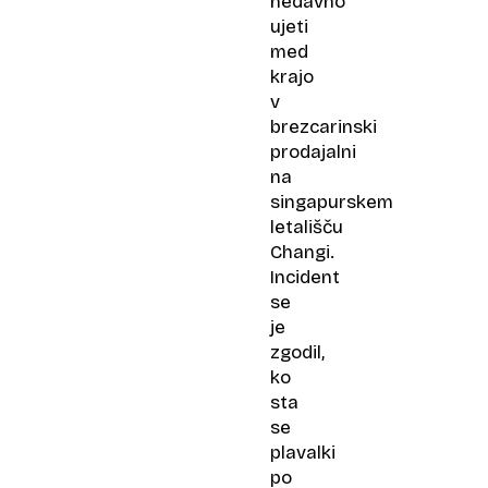
nedavno
ujeti
med
krajo
v
brezcarinski
prodajalni
na
singapurskem
letališču
Changi.
Incident
se
je
zgodil,
ko
sta
se
plavalki
po