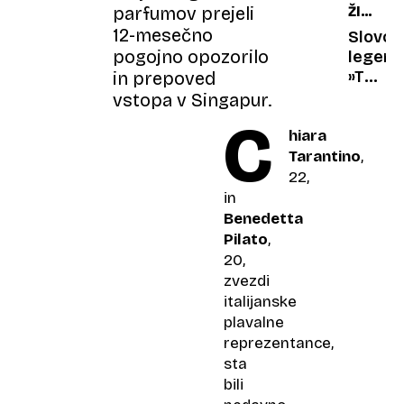
parfumov prejeli
ŽIVEL
z
ZA
12-mesečno
enim
Slovo
GLASB
pogojno opozorilo
največj
legend
sloven
»Tudi
in prepoved
slikarj
mi
vstopa v Singapur.
nismo
C
hiara
večni,
danes
Tarantino
,
smo
22,
tu,
in
jutri
Benedetta
nas
Pilato
,
več
20,
ni«
zvezdi
italijanske
plavalne
reprezentance,
sta
bili