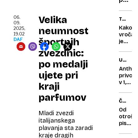
zavoh
in
zdrav
Velika
06.
TV
dušo?
09.
TE
Kako
neumnost
2025,
GLEDA
19.02
vroča
športnih
DAF
je
ljubez
zvezdnic:
po
UMETN
po medalji
domač
INTELI
če je
Anthro
ujete pri
bila
privolil
posnet
v 1,3
kraji
pred
milijar
parfumov
dvema
evrov
ČUVAJ
letoma
za
GASPAR
krajo
Od
Mladi zvezdi
ZAPUŠ
knjig
otrošk
italijanskega
pisma
plavanja sta zaradi
do
kraje dragih
prijate