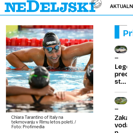
AKTUAL
Pr
IZ
STARE
Legen
GARAŽ
prede
ste
ga
videli,
ste
NOTRAN
ga
MIR
Zakaj
Chiara Tarantino of Italy na
zasliš
tekmovanju v Rimu letos poleti. /
voda
in
Foto: Profimedia
pomir