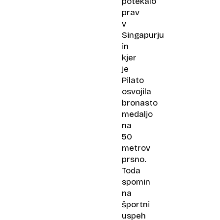
potekalo
prav
v
Singapurju
in
kjer
je
Pilato
osvojila
bronasto
medaljo
na
50
metrov
prsno.
Toda
spomin
na
športni
uspeh