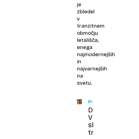
je
zbledel
v
tranzitnem
območju
letališča,
enega
najmodernejših
in
najvarnejših
na
svetu.
POGLOBLJENO
Draginja?
V
slovenskih
trgovinah