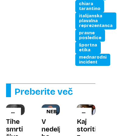
chiara
tarantino
italijanska
plavalna
reprezentanca
pravne
posledice
športna
etika
mednarodni
incident
Preberite več
Z
NEBO
PRAVNI
ZRAČNIM
NASVET
Tihe
V
Kaj
OROŽJEM
smrti
nedeljo
storiti
NAD