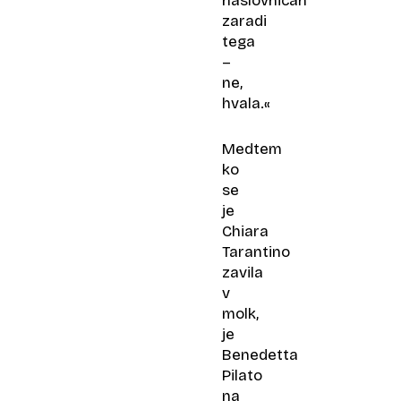
naslovnicah
zaradi
tega
–
ne,
hvala.«
Medtem
ko
se
je
Chiara
Tarantino
zavila
v
molk,
je
Benedetta
Pilato
na