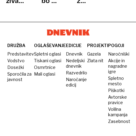
živali
bo pri
z
ŽIVALI
pod
nas
žaljivim
streli
viden
sosedom
zračnih
popolni
in
pušk
lunin
kdaj
mrk:
se
kaj
obrniti
DRUŽBA
OGLAŠEVANJE
EDICIJE
PROJEKTI
POGOJI
vse
na
Predstavitev
Spletni oglasi
Dnevnik
Gazela
Naročniški
morate
policijo?
Vodstvo
Tiskani oglasi
Nedeljski
Zlata nit
Akcije in
dnevnik
nagradne
Dosežki
Osmrtnice
vedeti
igre
Razvedrilo
Sporočila za
Mali oglasi
o
Spletno
javnost
Naročanje
dogodku
mesto
edicij
Piškotki
Avtorske
pravice
Volilna
kampanja
Zasebnost