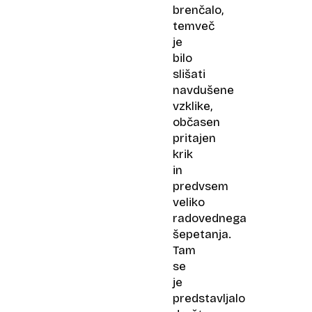
brenčalo,
temveč
je
bilo
slišati
navdušene
vzklike,
občasen
pritajen
krik
in
predvsem
veliko
radovednega
šepetanja.
Tam
se
je
predstavljalo