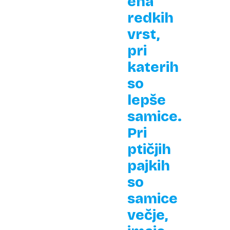
ena
redkih
vrst,
pri
katerih
so
lepše
samice.
Pri
ptičjih
pajkih
so
samice
večje,