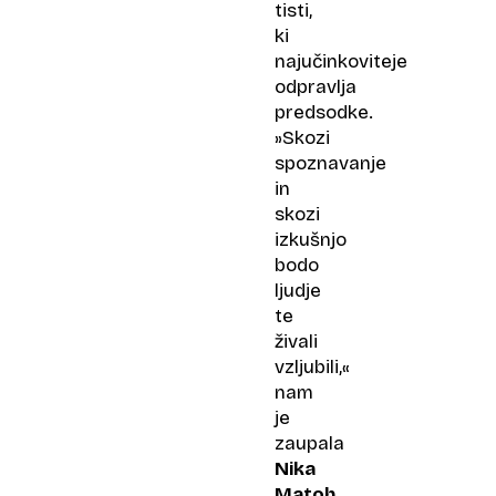
tisti,
ki
najučinkoviteje
odpravlja
predsodke.
»Skozi
spoznavanje
in
skozi
izkušnjo
bodo
ljudje
te
živali
vzljubili,«
nam
je
zaupala
Nika
Matoh
,