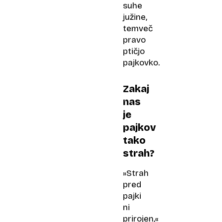
suhe
južine,
temveč
pravo
ptičjo
pajkovko.
Zakaj
nas
je
pajkov
tako
strah?
»Strah
pred
pajki
ni
prirojen,«