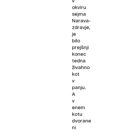
v
okviru
sejma
Narava-
zdravje,
je
bilo
prejšnji
konec
tedna
živahno
kot
v
panju.
A
v
enem
kotu
dvorane
ni