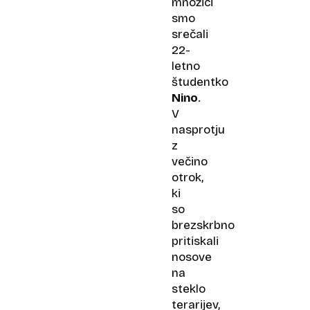
množici
misli
smo
srečali
22-
letno
študentko
Nino
.
V
nasprotju
z
večino
otrok,
ki
so
brezskrbno
pritiskali
nosove
na
steklo
terarijev,