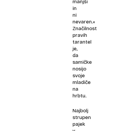
manjši
in
ni
nevaren.«
Značilnost
pravih
tarantel
je,
da
samičke
nosijo
svoje
mladiče
na
hrbtu.
Najbolj
strupen
pajek
v