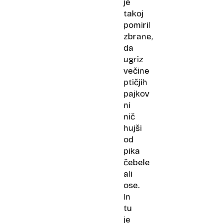
je
takoj
pomiril
zbrane,
da
ugriz
večine
ptičjih
pajkov
ni
nič
hujši
od
pika
čebele
ali
ose.
In
tu
je