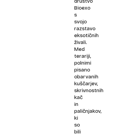
društvo
Bioexo
s
svojo
razstavo
eksotičnih
živali.
Med
terariji,
polnimi
pisano
obarvanih
kuščarjev,
skrivnostnih
kač
in
paličnjakov,
ki
so
bili