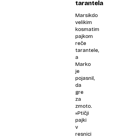
tarantela
Marsikdo
velikim
kosmatim
pajkom
reče
tarantele,
a
Marko
je
pojasnil,
da
gre
za
zmoto.
»Ptičji
pajki
v
resnici