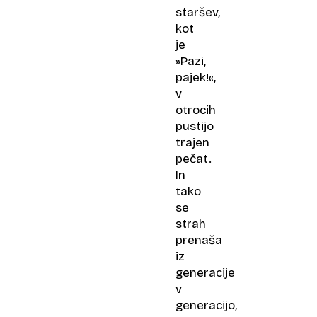
staršev,
kot
je
»Pazi,
pajek!«,
v
otrocih
pustijo
trajen
pečat.
In
tako
se
strah
prenaša
iz
generacije
v
generacijo,