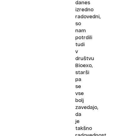
danes
izredno
radovedni,
so
nam
potrdili
tudi
v
društvu
Bioexo,
starši
pa
se
vse
bolj
zavedajo,
da
je
takšno
radovednost