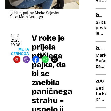
v
na
dvigo
Koso
uteži
Ljubitelj pajkov Marko Sajovic/
ŽIVLJE
Foto: Meta Černoga
PREIZK
Srbsko
pevko
je
V roke je
11. 10.
brat
2025,
klofuta
prijela
10.08
ŽELI
ime
META
ptičjega
SI
ČERNOGA
pa je
Marko
SPREM
dobila
Bošnja
pajka, da
po
zapusti
očetov
bi se
Hrvašk
ljubimk
znebila
ZBOLEL
Beti
paničnega
Jurkov
strahu –
preloži
slavje
uspelo ji