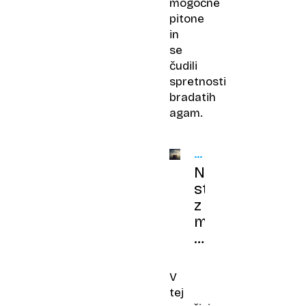
mogočne
pitone
in
se
čudili
spretnosti
bradatih
agam.
FOBIJE,
6.
Nad
DEL
strahove
z
majhnimi
koraki
in
strategijami
V
za
tej
obvladovanje