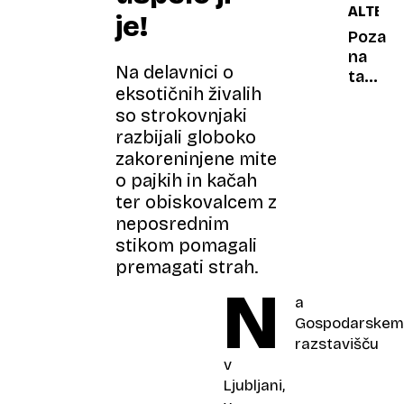
ALTERN
je!
Pozabi
na
Na delavnici o
tablete
eksotičnih živalih
objemi
so strokovnjaki
drevo:
razbijali globoko
okrepi
imunsk
zakoreninjene mite
sistem
o pajkih in kačah
in
ter obiskovalcem z
notranj
neposrednim
mir
stikom pomagali
premagati strah.
N
a
Gospodarskem
razstavišču
v
Ljubljani,