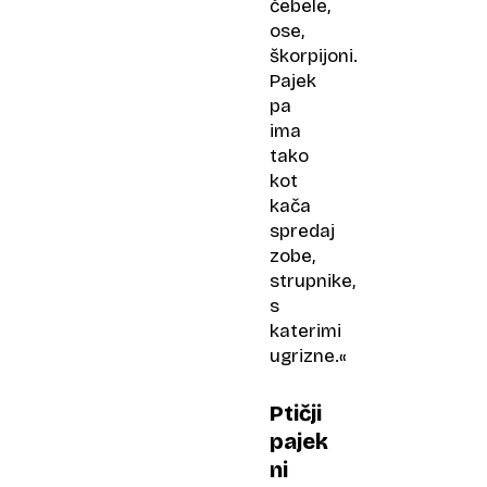
čebele,
ose,
škorpijoni.
Pajek
pa
ima
tako
kot
kača
spredaj
zobe,
strupnike,
s
katerimi
ugrizne.«
Ptičji
pajek
ni