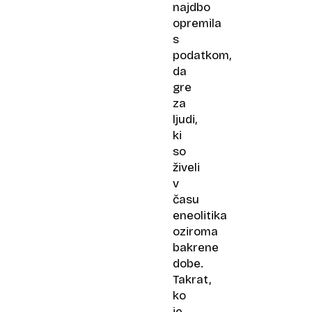
najdbo
opremila
s
podatkom,
da
gre
za
ljudi,
ki
so
živeli
v
času
eneolitika
oziroma
bakrene
dobe.
Takrat,
ko
je