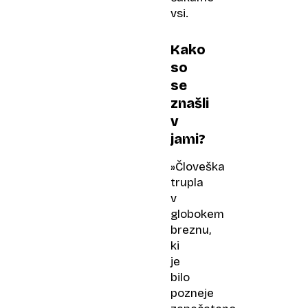
vsi.
Kako
so
se
znašli
v
jami?
»Človeška
trupla
v
globokem
breznu,
ki
je
bilo
pozneje