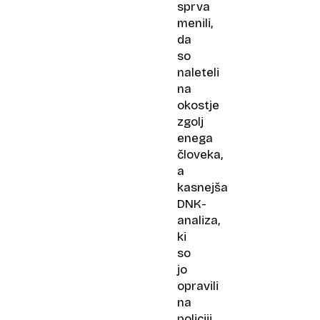
sprva
menili,
da
so
naleteli
na
okostje
zgolj
enega
človeka,
a
kasnejša
DNK-
analiza,
ki
so
jo
opravili
na
policiji,