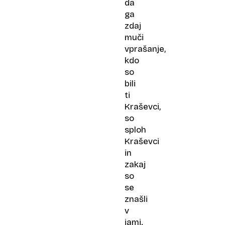
da
ga
zdaj
muči
vprašanje,
kdo
so
bili
ti
Kraševci,
so
sploh
Kraševci
in
zakaj
so
se
znašli
v
jami.