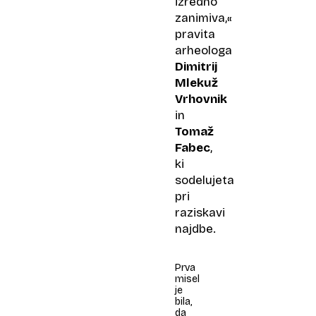
izredno
zanimiva,«
pravita
arheologa
Dimitrij
Mlekuž
Vrhovnik
in
Tomaž
Fabec
,
ki
sodelujeta
pri
raziskavi
najdbe.
Prva
misel
je
bila,
da