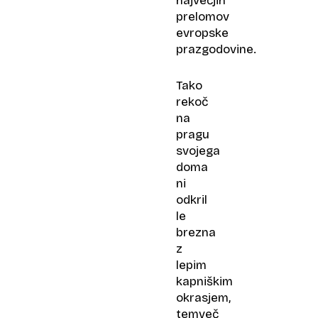
največjih
prelomov
evropske
prazgodovine.
Tako
rekoč
na
pragu
svojega
doma
ni
odkril
le
brezna
z
lepim
kapniškim
okrasjem,
temveč