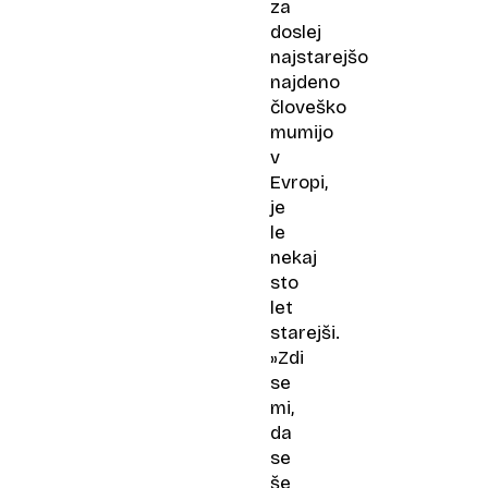
za
doslej
najstarejšo
najdeno
človeško
mumijo
v
Evropi,
je
le
nekaj
sto
let
starejši.
»Zdi
se
mi,
da
se
še