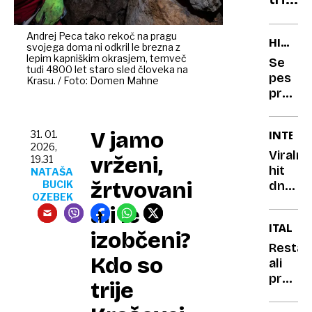
mu
razlog
sporo
zakaj
…
Andrej Peca tako rekoč na pragu
HIŠNI
svojega doma ni odkril le brezna z
bi
LJUBLJ
lepim kapniškim okrasjem, temveč
Se
moral
tudi 4800 let staro sled človeka na
pes
Krasu. / Foto: Domen Mahne
ponoč
prete
izklop
vsakič,
wifi
ko
V jamo
31. 01.
INTERN
in
vas
2026,
inter
zagled
Viralni
vrženi,
19.31
S
hit
NATAŠA
žrtvovani
tem
BUCIK
dneva:
OZEBEK
vam
nerodn
ali le
nekaj
koraki
ITALIJA
sporoč
kužka,
izobčeni?
ki se
Restavr
Kdo so
uči
ali
hoditi
provok
trije
v
Angel
zimski
v