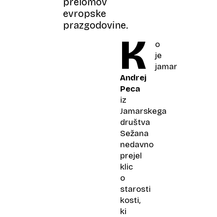
prelomov
evropske
prazgodovine.
K
o
je
jamar
Andrej
Peca
iz
Jamarskega
društva
Sežana
nedavno
prejel
klic
o
starosti
kosti,
ki