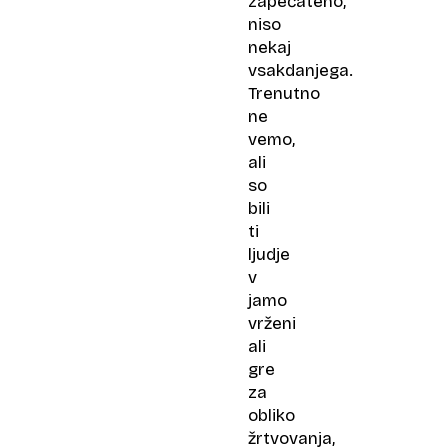
zapečateno,
niso
nekaj
vsakdanjega.
Trenutno
ne
vemo,
ali
so
bili
ti
ljudje
v
jamo
vrženi
ali
gre
za
obliko
žrtvovanja,