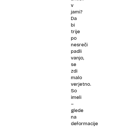
v
jami?
Da
bi
trije
po
nesreči
padli
vanjo,
se
zdi
malo
verjetno.
So
imeli
–
glede
na
deformacije