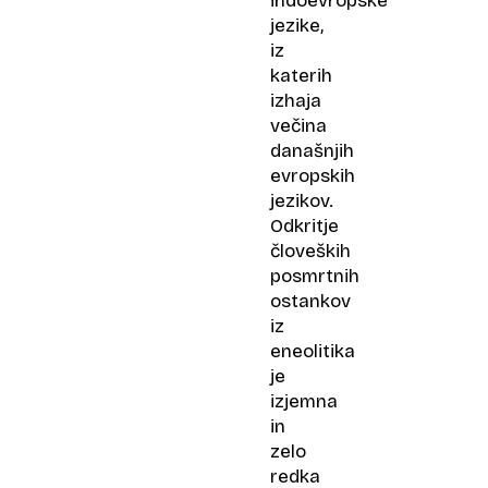
indoevropske
jezike,
iz
katerih
izhaja
večina
današnjih
evropskih
jezikov.
Odkritje
človeških
posmrtnih
ostankov
iz
eneolitika
je
izjemna
in
zelo
redka