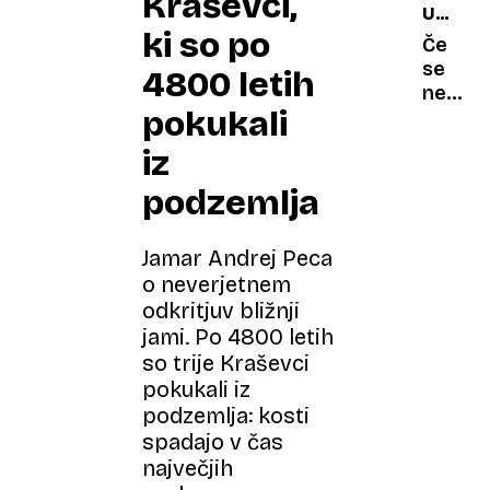
Kraševci,
UMETN
čevljih
rimski
ki so po
PREPIR
baziliki
Če
1.
dobil
se
4800 letih
DEL
obraz
ne
pokukali
premie
prepira
Meloni
je to
iz
morda
bolj
podzemlja
zaskrbl
kot
Jamar Andrej Peca
si
o neverjetnem
misliš
odkritjuv bližnji
jami. Po 4800 letih
so trije Kraševci
pokukali iz
podzemlja: kosti
spadajo v čas
največjih