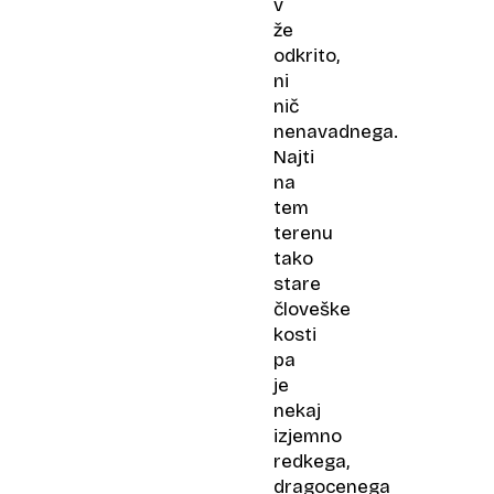
v
že
odkrito,
ni
nič
nenavadnega.
Najti
na
tem
terenu
tako
stare
človeške
kosti
pa
je
nekaj
izjemno
redkega,
dragocenega