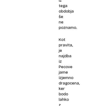
iz
tega
obdobja
še
ne
poznamo.
Kot
pravita,
je
najdba
iz
Pecove
jame
izjemno
dragocena,
ker
bodo
lahko
z