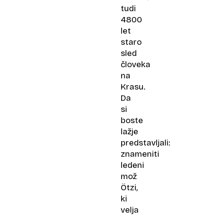
tudi
4800
let
staro
sled
človeka
na
Krasu.
Da
si
boste
lažje
predstavljali:
znameniti
ledeni
mož
Ötzi,
ki
velja