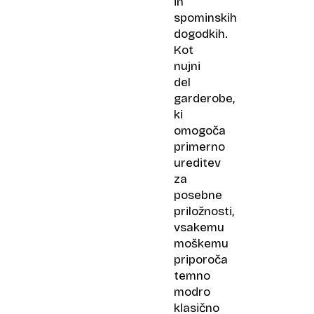
in
spominskih
dogodkih.
Kot
nujni
del
garderobe,
ki
omogoča
primerno
ureditev
za
posebne
priložnosti,
vsakemu
moškemu
priporoča
temno
modro
klasično