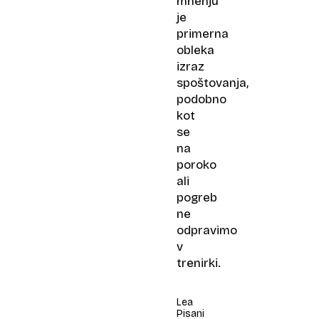
mnenju
je
primerna
obleka
izraz
spoštovanja,
podobno
kot
se
na
poroko
ali
pogreb
ne
odpravimo
v
trenirki.
Lea
Pisani