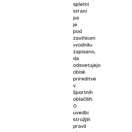
spletni
strani
pa
je
pod
zavihkom
»vodnik«
zapisano,
da
odsvetujejo
obisk
prireditve
v
športnih
oblačilih.
O
uvedbi
strožjih
pravil