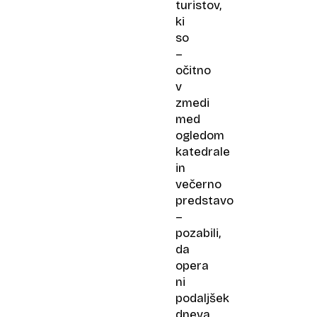
turistov,
ki
so
–
očitno
v
zmedi
med
ogledom
katedrale
in
večerno
predstavo
–
pozabili,
da
opera
ni
podaljšek
dneva