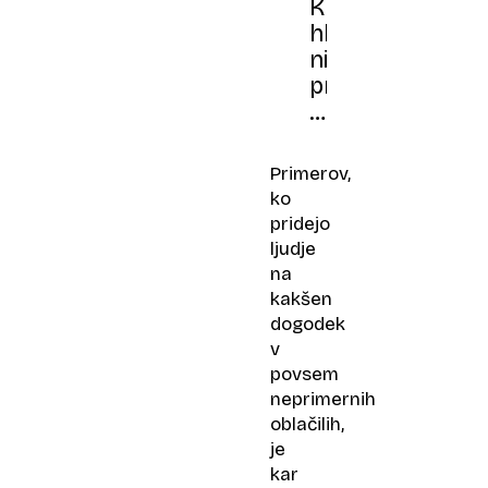
Kratke
hlače
niso
primerne
za
v
pisarno
Primerov,
ko
pridejo
ljudje
na
kakšen
dogodek
v
povsem
neprimernih
oblačilih,
je
kar