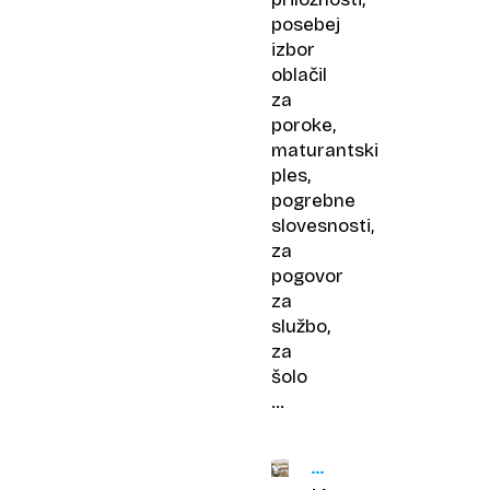
posebej
izbor
oblačil
za
poroke,
maturantski
ples,
pogrebne
slovesnosti,
za
pogovor
za
službo,
za
šolo
…
NEDELJSKI
DNEVNIK