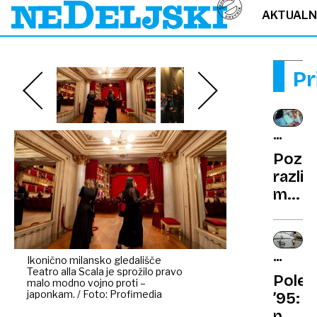
AKTUAL
Pr
PRAVNI
LEKSIK
Pozn
razlik
med
jamče
zahte
in
NEDELJ
Ikonično milansko gledališče
garan
Teatro alla Scala je sprožilo pravo
PRED
Polet
malo modno vojno proti –
30
japonkam. / Foto: Profimedia
’95:
LETI
najsta