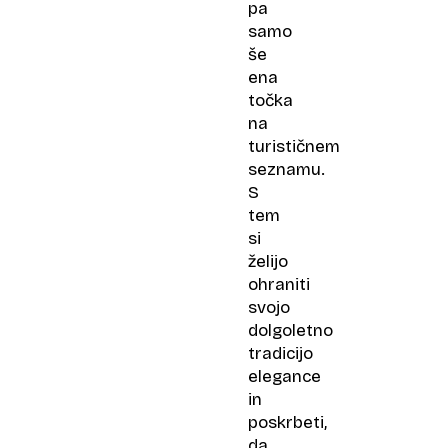
pa
samo
še
ena
točka
na
turističnem
seznamu.
S
tem
si
želijo
ohraniti
svojo
dolgoletno
tradicijo
elegance
in
poskrbeti,
da