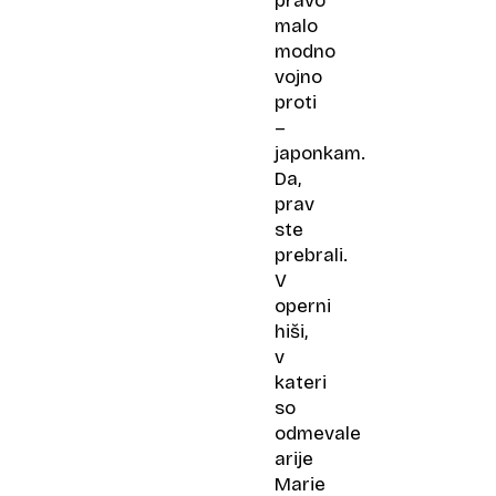
pravo
malo
modno
vojno
proti
–
japonkam.
Da,
prav
ste
prebrali.
V
operni
hiši,
v
kateri
so
odmevale
arije
Marie