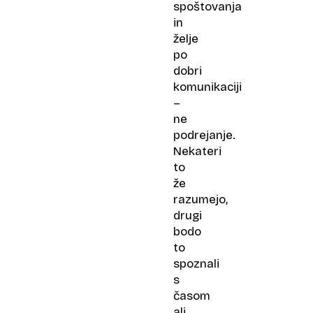
spoštovanja
in
želje
po
dobri
komunikaciji
–
ne
podrejanje.
Nekateri
to
že
razumejo,
drugi
bodo
to
spoznali
s
časom
ali