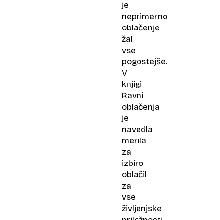
je
neprimerno
oblačenje
žal
vse
pogostejše.
V
knjigi
Ravni
oblačenja
je
navedla
merila
za
izbiro
oblačil
za
vse
življenjske
priložnosti,