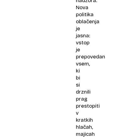
nadzora.
Nova
politika
oblačenja
je
jasna:
vstop
je
prepovedan
vsem,
ki
bi
si
drznili
prag
prestopiti
v
kratkih
hlačah,
majicah