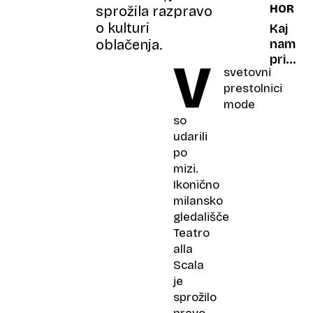
HOROS
sprožila razpravo
kot
o kulturi
desetle
Kaj
Je
nam
oblačenja.
zdaj
prišep
V
svetovni
znova
zvezde
prestolnici
zaljubl
ni
mode
čas
za
so
prenag
udarili
dejanja
po
ali
mizi.
impulz
Ikonično
odloči
milansko
gledališče
Teatro
alla
Scala
je
sprožilo