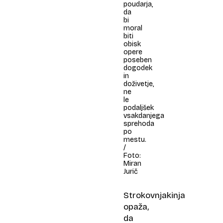
poudarja,
da
bi
moral
biti
obisk
opere
poseben
dogodek
in
doživetje,
ne
le
podaljšek
vsakdanjega
sprehoda
po
mestu.
/
Foto:
Miran
Jurič
Strokovnjakinja
opaža,
da