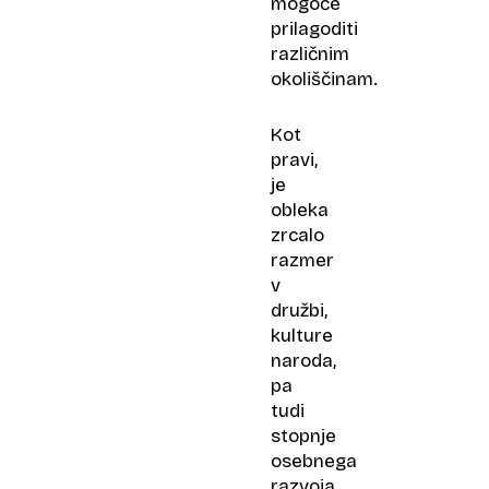
mogoče
prilagoditi
različnim
okoliščinam.
Kot
pravi,
je
obleka
zrcalo
razmer
v
družbi,
kulture
naroda,
pa
tudi
stopnje
osebnega
razvoja