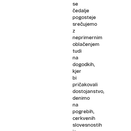
se
čedalje
pogosteje
srečujemo
z
neprimernim
oblačenjem
tudi
na
dogodkih,
kjer
bi
pričakovali
dostojanstvo,
denimo
na
pogrebih,
cerkvenih
slovesnostih