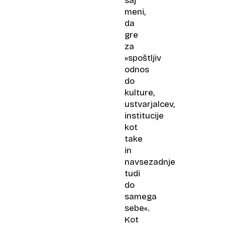
saj
meni,
da
gre
za
»spoštljiv
odnos
do
kulture,
ustvarjalcev,
institucije
kot
take
in
navsezadnje
tudi
do
samega
sebe«.
Kot