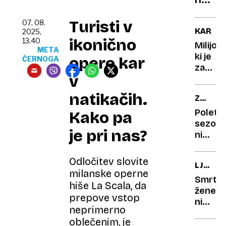
vozni
Turisti v
s
07. 08.
KARMA
2025,
fičko
ikonično
13.40
Milijona
Soča
META
ki je
opero kar
ČERNOGA
in
za
Sandr
v
zabavo
Bullo
pobijal
natikačih.
ZGODO
živali,
V
nabode
Poletn
Kako pa
FILMU
in
sezon
je pri nas?
pomen
ni
bivol
brez
superj
Odločitev slovite
LJUBE
milanske operne
V
Smrti
hiše La Scala, da
ZRAKU?
žene
prepove vstop
ni
neprimerno
prebol
oblečenim, je
več