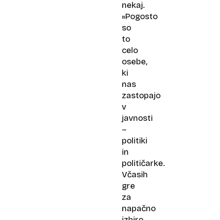
nekaj.
»Pogosto
so
to
celo
osebe,
ki
nas
zastopajo
v
javnosti
–
politiki
in
političarke.
Včasih
gre
za
napačno
izbiro