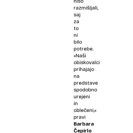
niso
razmišljali,
saj
za
to
ni
bilo
potrebe.
»Naši
obiskovalci
prihajajo
na
predstave
spodobno
urejeni
in
oblečeni,«
pravi
Barbara
Čepirlo