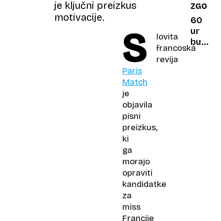
je ključni preizkus
ZGODO
rdeči?
motivacije.
60
S
ur
lovita
budnos
francoska
pred
revija
sto
Paris
leti
Match
so
je
znanst
objavila
menili,
pisni
da je
preizkus,
spanje
ki
izguba
ga
časa
morajo
opraviti
kandidatke
za
miss
Francije