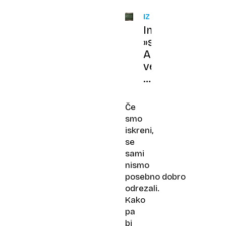
IZZIV
Imate
»supermožgane
Ali
veste,
katero
število
iščemo?
Če
smo
iskreni,
se
sami
nismo
posebno dobro
odrezali.
Kako
pa
bi