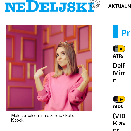
AKTUAL
Pr
ATRAKC
Delfin
Mim
navdu
turist
v
Benet
AIDOL
strok
(VIDE
Malo za šalo in malo zares. / Foto:
zaskrb
iStock
Klavr
preds