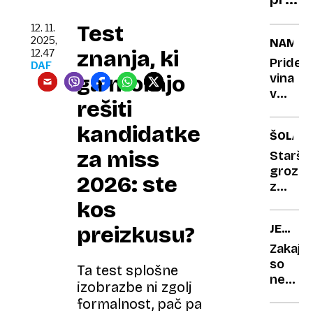
ruske
Test
12. 11.
robot
2025,
NAMIBI
telebn
znanja, ki
12.47
Pridel
DAF
je,
ga morajo
vina
kot
v
bi
rešiti
puščav
bil
Zakaj
kandidatke
ŠOLA
pijan
pa
za miss
ne!
Starš
grozijo
2026: ste
z
visoko
kos
globo,
preizkusu?
JESEN
če
ZNANO
otroke
Zakaj
silijo
so
Ta test splošne
k
nekate
izobrazbe ni zgolj
učenju
odpadl
formalnost, pač pa
listi