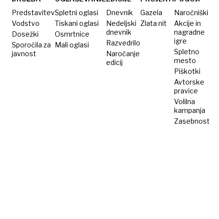
uporabnika
premalo
več
interneta
oblečena«
dni:
Predstavitev
Spletni oglasi
Dnevnik
Gazela
Naročniški
ni ne
Vodstvo
Tiskani oglasi
Nedeljski
Zlata nit
Akcije in
dnevnik
nagradne
Dosežki
Osmrtnice
kis
igre
Razvedrilo
Sporočila za
Mali oglasi
ne
Spletno
javnost
Naročanje
limonin
mesto
edicij
Piškotki
sok
Avtorske
pravice
Volilna
kampanja
Zasebnost