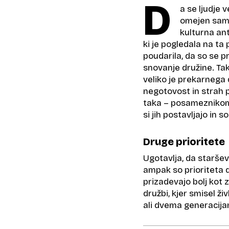
D
a se ljudje 
omejen samo 
kulturna ant
ki je pogledala na t
poudarila, da so se pr
snovanje družine. Ta
veliko je prekarnega 
negotovost in strah p
taka – posameznikom o
si jih postavljajo in
Druge prioritete
Ugotavlja, da staršev
ampak so prioriteta dr
prizadevajo bolj kot z
družbi, kjer smisel ži
ali dvema generacija