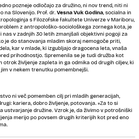
vedno pozneje odločajo za družino, ni nov trend, niti ni
na Slovenijo. Prof. dr.
Vesna Vuk Godina
, socialna in
ropologinja s Filozofske fakultete Univerze v Mariboru,
a problem z antropološko-sociološkega zornega kota, je
i nas v zadnjih 30 letih zmanjšali objektivni pogoji za
ko je do stanovanja mladim skoraj nemogoče priti,
dela, kar v mlade, ki izgubljajo dragocena leta, vnaša
red prihodnostjo. Spremenila se je tudi družba kot
trok življenje zapleta in ga odmika od drugih ciljev, ki
 so jim v nekem trenutku pomembnejši.
stvo ni več pomemben cilj pri mladih generacijah,
ugi: kariera, dobro življenje, potovanja. »Za to si
a ustvarjanje družine. Vzrok je, da živimo v potrošniški
vljenja merijo po povsem drugih kriterijih kot pred eno
ma.