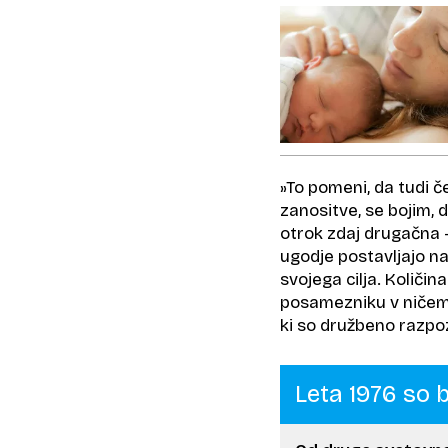
»To pomeni, da tudi 
zanositve, se bojim, d
otrok zdaj drugačna –
ugodje postavljajo n
svojega cilja. Količin
posamezniku v ničemer 
ki so družbeno razpoz
Leta 1976 so 