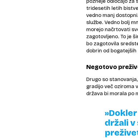
pozneje odločajo za st
tridesetih letih bist
vedno manj dostopni. 
službe. Vedno bolj mn
morejo načrtovati svo
zagotovljeno. To je ši
bo zagotovila sredste
dobrin od bogatejših 
Negotovo preživ
Drugo so stanovanja, 
gradijo več oziroma v
država bi morala po 
»Dokler
držali v
prežive