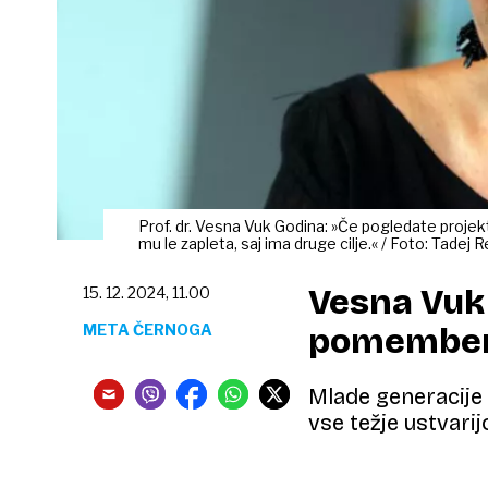
Prof. dr. Vesna Vuk Godina: »Če pogledate projekt
mu le zapleta, saj ima druge cilje.« / Foto: Tadej 
Vesna Vuk 
15. 12. 2024, 11.00
META ČERNOGA
pomemben 
Mlade generacije 
vse težje ustvarij