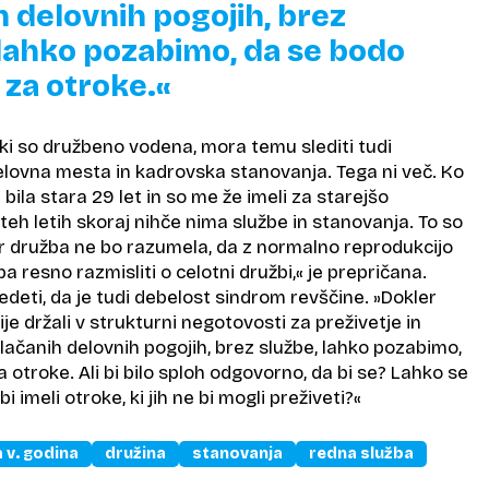
h delovnih pogojih, brez
 lahko pozabimo, da se bodo
 za otroke.«
ki so družbeno vodena, mora temu slediti tudi
delovna mesta in kadrovska stanovanja. Tega ni več. Ko
bila stara 29 let in so me že imeli za starejšo
teh letih skoraj nihče nima službe in stanovanja. To so
er družba ne bo razumela, da z normalno reprodukcijo
eba resno razmisliti o celotni družbi,« je prepričana.
vedeti, da je tudi debelost sindrom revščine. »Dokler
 držali v strukturni negotovosti za preživetje in
lačanih delovnih pogojih, brez službe, lahko pozabimo,
a otroke. Ali bi bilo sploh odgovorno, da bi se? Lahko se
imeli otroke, ki jih ne bi mogli preživeti?«
 v. godina
družina
stanovanja
redna služba