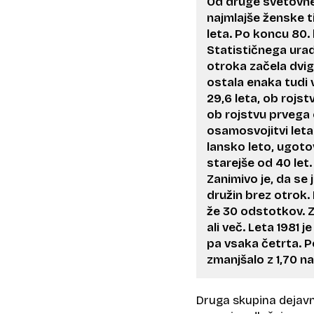
Od druge svetovne
najmlajše ženske ti
leta. Po koncu 80. 
Statističnega ura
otroka začela dvigo
ostala enaka tudi v
29,6 leta, ob rojst
ob rojstvu prvega 
osamosvojitvi leta
lansko leto, ugoto
starejše od 40 let.
Zanimivo je, da se 
družin brez otrok. 
že 30 odstotkov. Z
ali več. Leta 1981 
pa vsaka četrta. P
zmanjšalo z 1,70 na 
Druga skupina dejavn