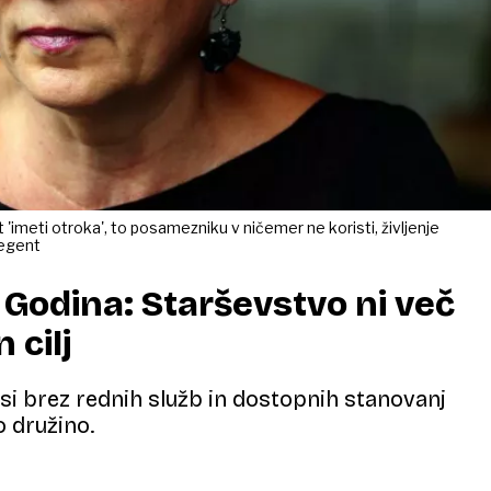
 'imeti otroka', to posamezniku v ničemer ne koristi, življenje
Regent
Godina: Starševstvo ni več
cilj
si brez rednih služb in dostopnih stanovanj
o družino.