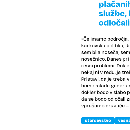
plačani
službe,
odločali
»Če imamo področja, 
kadrovska politika, 
sem bila noseča, sem 
nosečnico. Danes pri 
resni problemi. Dokl
nekaj ni v redu, je tr
Pristavi, da je treba 
bomo mlade generacije
dokler bodo v slabo p
da se bodo odločali z
vprašamo drugače – bi 
starševstvo
vesna