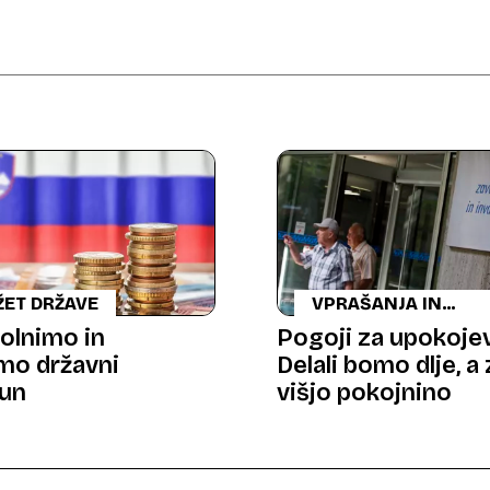
ŽET DRŽAVE
VPRAŠANJA IN
ODGOVORI
olnimo in
Pogoji za upokoje
mo državni
Delali bomo dlje, a 
un
višjo pokojnino