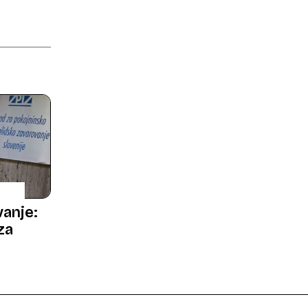
vanje:
za