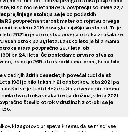
 vojne so bile ob rojstvu prvega otroka povprečno
ste, ki so rodile leta 1976: v povprečju so imele 22,7
let prejšnjega stoletja se je po podatkih
da RS povprečna starost mater ob rojstvu prvega
vati in v letu 2019 dosegla najvišjo vrednost. Ta je
 letu 2021 in je ob rojstvu prvega otroka znašala že
vu vseh otrok pa 31,1 leta. Lansko leto je bila mama
otroka stara povprečno 29,7 leta, ob
 1991 pa 24,1 leta. Če pogledamo prva rojstva za
vimo, da se je 265 otrok rodilo materam, ki so bile
je v zadnjih štirih desetletjih povečal tudi delež
Leta 1981 je bilo takšnih 21 odstotkov, leta 2021 pa
manjšal se je tudi delež družin z dvema otrokoma
je imela dva otroka vsaka tretja družina, v letu 2021
ovprečno število otrok v družinah z otroki se je
1,56.
ikov, ki zagotovo prispeva k temu, da se mladi vse