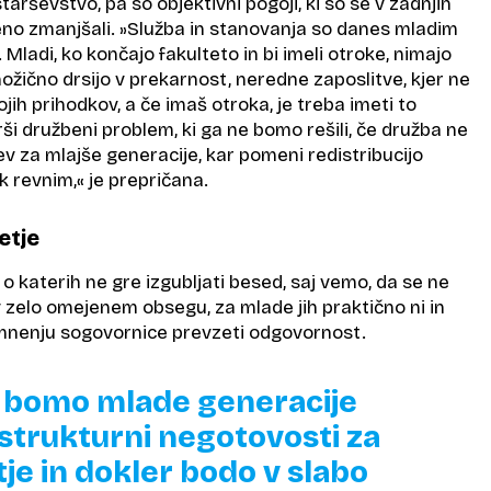
arševstvo, pa so objektivni pogoji, ki so se v zadnjih
veno zmanjšali. »Služba in stanovanja so danes mladim
Mladi, ko končajo fakulteto in bi imeli otroke, nimajo
ožično drsijo v prekarnost, neredne zaposlitve, kjer ne
jih prihodkov, a če imaš otroka, je treba imeti to
rši družbeni problem, ki ga ne bomo rešili, če družba ne
v za mlajše generacije, kar pomeni redistribucijo
k revnim,« je prepričana.
etje
o katerih ne gre izgubljati besed, saj vemo, da se ne
 zelo omejenem obsegu, za mlade jih praktično ni in
mnenju sogovornice prevzeti odgovornost.
 bomo mlade generacije
 strukturni negotovosti za
tje in dokler bodo v slabo