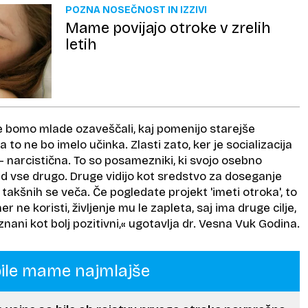
POZNA NOSEČNOST IN IZZIVI
Mame povijajo otroke v zrelih
letih
če bomo mlade ozaveščali, kaj pomenijo starejše
a to ne bo imelo učinka. Zlasti zato, ker je socializacija
 narcistična. To so posamezniki, ki svojo osebno
ad vse drugo. Druge vidijo kot sredstvo za doseganje
a takšnih se veča. Če pogledate projekt 'imeti otroka', to
ne koristi, življenje mu le zapleta, saj ima druge cilje,
nani kot bolj pozitivni,« ugotavlja dr. Vesna Vuk Godina.
bile mame najmlajše