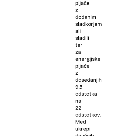
pijače
z
dodanim
sladkorjem
ali
sladili
ter
za
energijske
pijače
z
dosedanjih
9,5
odstotka
na
22
odstotkov.
Med
ukrepi
davčnih