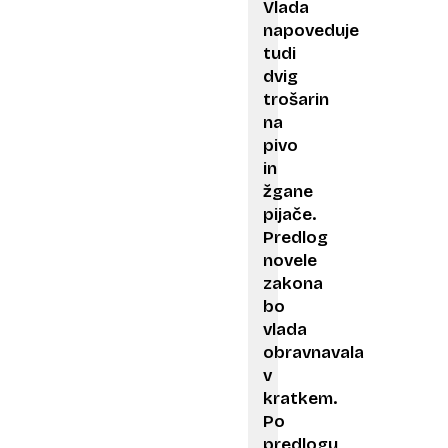
Vlada
napoveduje
tudi
dvig
trošarin
na
pivo
in
žgane
pijače.
Predlog
novele
zakona
bo
vlada
obravnavala
v
kratkem.
Po
predlogu