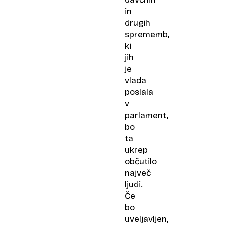
in
drugih
sprememb,
ki
jih
je
vlada
poslala
v
parlament,
bo
ta
ukrep
občutilo
največ
ljudi.
Če
bo
uveljavljen,