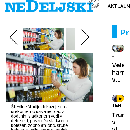
AKTUAL
Pr
DOBRO
PROJEK
Velen
harmo
v
lov
na
nov
TEHNOL
Številne študije dokazujejo, da
Guinn
prekomerno uživanje pijač z
Trum
rekor
dodanim sladkorjem vodi v
debelost, povzroča sladkorno
v
bolezen, zobno gnilobo, srčne
video
bolezni in vpliva na prezgodnje