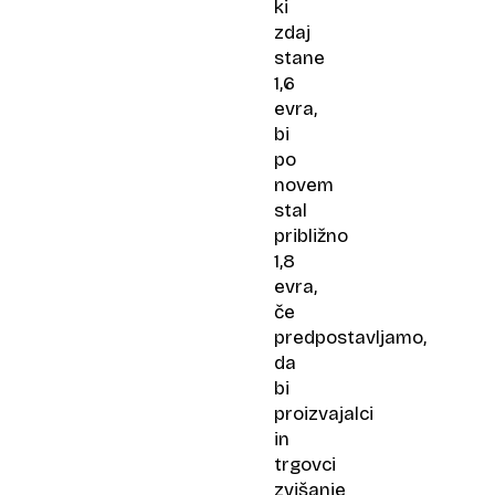
ki
zdaj
stane
1,6
evra,
bi
po
novem
stal
približno
1,8
evra,
če
predpostavljamo,
da
bi
proizvajalci
in
trgovci
zvišanje