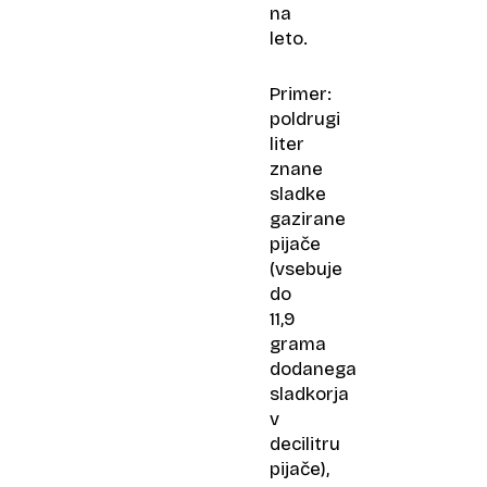
na
leto.
Primer:
poldrugi
liter
znane
sladke
gazirane
pijače
(vsebuje
do
11,9
grama
dodanega
sladkorja
v
decilitru
pijače),