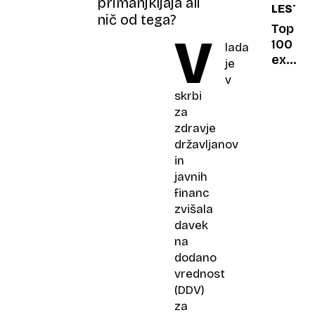
primanjkljaja ali
LESTVI
dočaka
nič od tega?
hčerin
Top
V
prvi
100
lada
šolski
ex
je
dan?
YU
v
rock:
skrbi
Ljubav
za
na
zdravje
prvi
državljanov
krevet
in
javnih
financ
zvišala
davek
na
dodano
vrednost
(DDV)
za