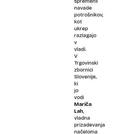
spremenil
navade
potrošnikov,
kot
ukrep
razlagajo
v
vladi.
V
Trgovinski
zbornici
Slovenije,
ki
jo
vodi
Mariča
Lah
,
vladna
prizadevanja
načeloma