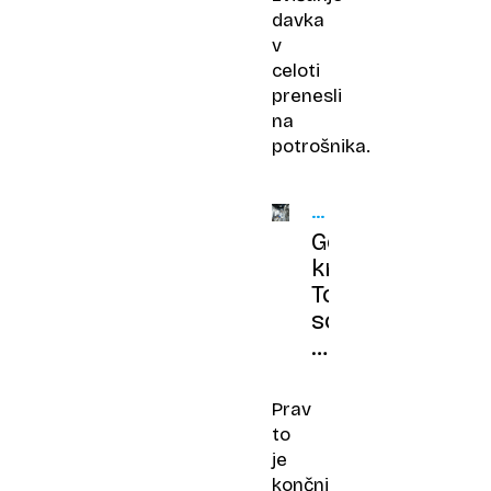
davka
v
celoti
prenesli
na
potrošnika.
DAVČNE
SPREMEMBE
Gospodarski
krog:
To
so
le
obliži
Prav
to
je
končni