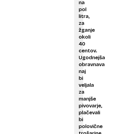
na
pol
litra,
za
žganje
okoli
40
centov.
Ugodnejša
obravnava
naj
bi
veljala
za
manjše
pivovarje,
plačevali
bi
polovične
trošarine