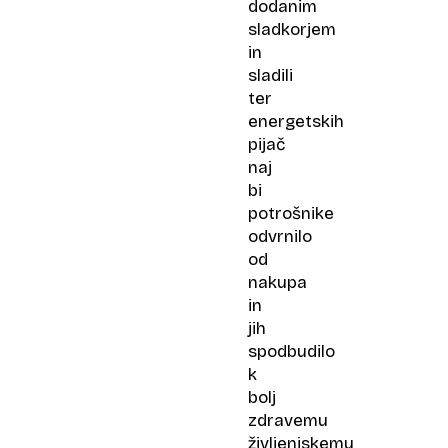
dodanim
sladkorjem
in
sladili
ter
energetskih
pijač
naj
bi
potrošnike
odvrnilo
od
nakupa
in
jih
spodbudilo
k
bolj
zdravemu
življenjskemu