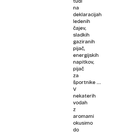
tudi
na
deklaracijah
ledenih
čajev,
sladkih
gaziranih
pijač,
energijskih
napitkov,
pijač
za
športnike ...
V
nekaterih
vodah
z
aromami
okusimo
do