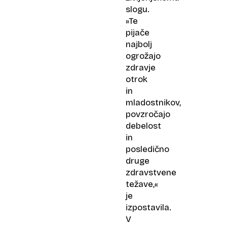
slogu.
»Te
pijače
najbolj
ogrožajo
zdravje
otrok
in
mladostnikov,
povzročajo
debelost
in
posledično
druge
zdravstvene
težave,«
je
izpostavila.
V