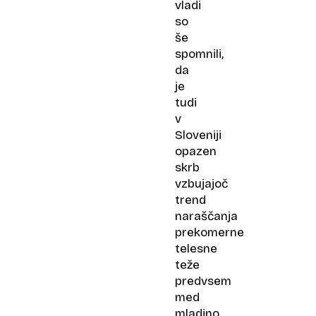
vladi
so
še
spomnili,
da
je
tudi
v
Sloveniji
opazen
skrb
vzbujajoč
trend
naraščanja
prekomerne
telesne
teže
predvsem
med
mladino,