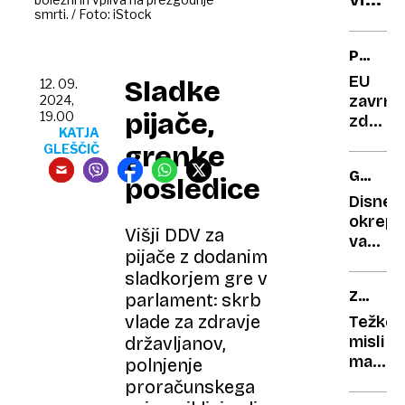
smrti. / Foto: iStock
srbsk
turbo
PREVEL
dvojc
TVEGA
EU
Sladke
12. 09.
zavrnil
2024,
pijače,
19.00
zdravil
KATJA
podjet
grenke
GLEŠČIČ
Lilly
GAL
za
posledice
GADOT
Alzhei
Disney
boleze
okrepil
Višji DDV za
varova
pijače z dodanim
slavne
sladkorjem gre v
zvezdn
ZAHRB
parlament: skrb
potem
BOLEZ
ko je
vlade za zdravje
Težke
prejela
misli
državljanov,
grožnj
mame
polnjenje
s
Tadeje
proračunskega
smrtjo
Bom