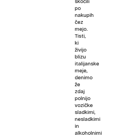
skočili
po
nakupih
čez
mejo.
Tisti,
ki
živijo
blizu
italijanske
meje,
denimo
že
zdaj
polnijo
vozičke
sladkimi,
nesladkimi
in
alkoholnimi