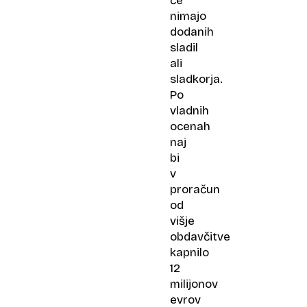
če
nimajo
dodanih
sladil
ali
sladkorja.
Po
vladnih
ocenah
naj
bi
v
proračun
od
višje
obdavčitve
kapnilo
12
milijonov
evrov