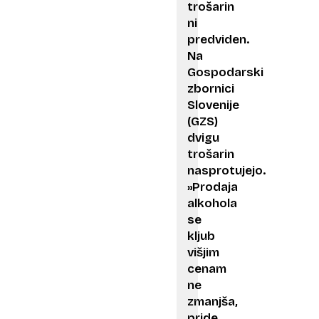
trošarin
ni
predviden.
Na
Gospodarski
zbornici
Slovenije
(GZS)
dvigu
trošarin
nasprotujejo.
»Prodaja
alkohola
se
kljub
višjim
cenam
ne
zmanjša,
pride