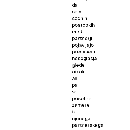
da
se v
sodnih
postopkih
med
partnerji
pojavljajo
predvsem
nesoglasja
glede
otrok
ali
pa
so
prisotne
zamere
iz
njunega
partnerskega