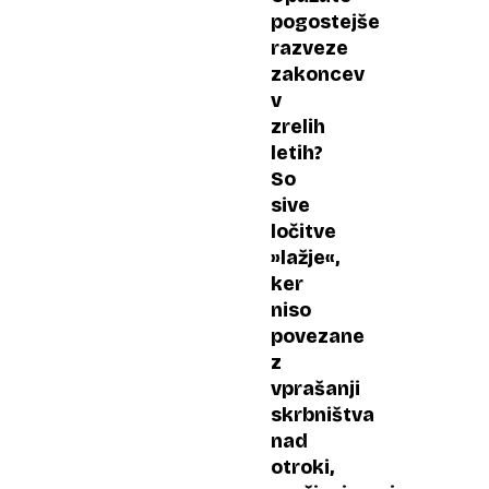
deli
pogostejše
premoženje
razveze
ob
zakoncev
ločitvi
v
v
zrelih
Sloveniji
letih?
So
sive
ločitve
»lažje«,
ker
niso
povezane
z
vprašanji
skrbništva
nad
otroki,