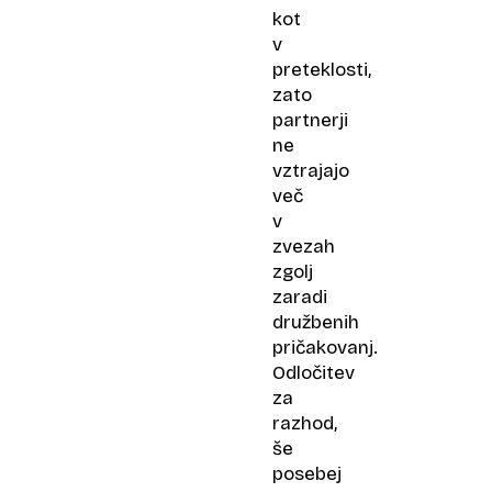
kot
v
preteklosti,
zato
partnerji
ne
vztrajajo
več
v
zvezah
zgolj
zaradi
družbenih
pričakovanj.
Odločitev
za
razhod,
še
posebej