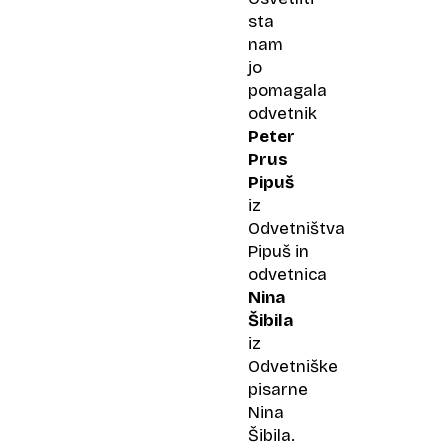
sta
nam
jo
pomagala
odvetnik
Peter
Prus
Pipuš
iz
Odvetništva
Pipuš in
odvetnica
Nina
Šibila
iz
Odvetniške
pisarne
Nina
Šibila.