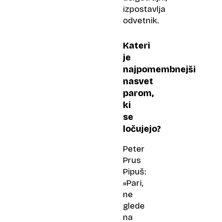
izpostavlja
odvetnik.
Kateri
je
najpomembnejši
nasvet
parom,
ki
se
ločujejo?
Peter
Prus
Pipuš:
»Pari,
ne
glede
na