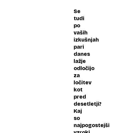
Se
tudi
po
vaših
izkušnjah
pari
danes
lažje
odločijo
za
ločitev
kot
pred
desetletji?
Kaj
so
najpogostejši
vzroki