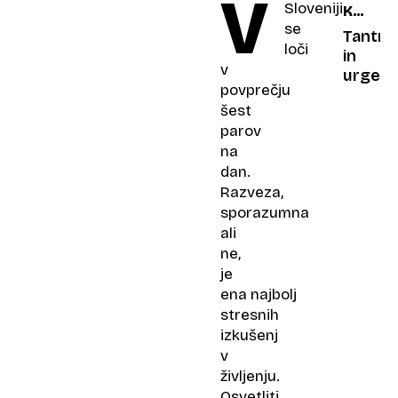
V
Sloveniji
KAJA
narasl
se
BREZO
za
Tantra
loči
skoraj
in
v
150
urgen
povprečju
odstot
šest
parov
na
dan.
Razveza,
sporazumna
ali
ne,
je
ena najbolj
stresnih
izkušenj
v
življenju.
Osvetliti