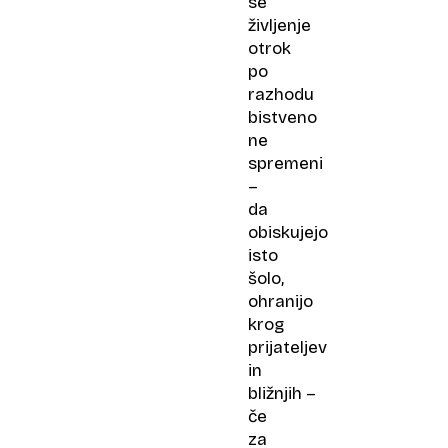
se
življenje
otrok
po
razhodu
bistveno
ne
spremeni
–
da
obiskujejo
isto
šolo,
ohranijo
krog
prijateljev
in
bližnjih –
če
za