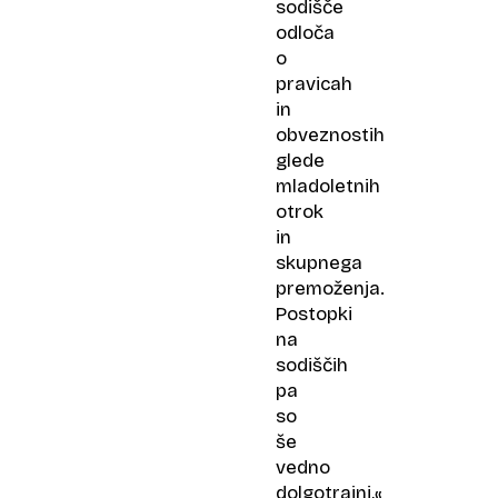
sodišče
odloča
o
pravicah
in
obveznostih
glede
mladoletnih
otrok
in
skupnega
premoženja.
Postopki
na
sodiščih
pa
so
še
vedno
dolgotrajni,«