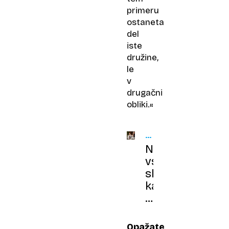
primeru
ostaneta
del
iste
družine,
le
v
drugačni
obliki.«
PRAVNI
LEKSIKON
Ni
vse
skupno:
kako
se
v
resnici
Opažate