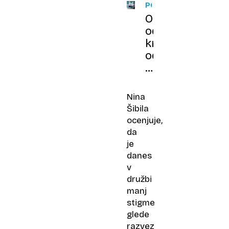
POGLOBLJENO
Otroci
odrasli,
krediti
odplačani.
Zakaj
se
pari
Nina
vse
Šibila
bolj
ocenjuje,
odločijo
da
za
je
sive
danes
ločitve
v
družbi
manj
stigme
glede
razvez