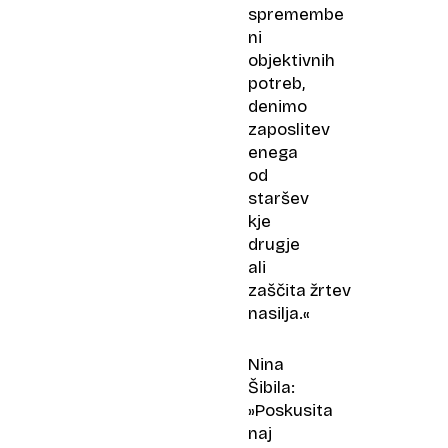
spremembe
ni
objektivnih
potreb,
denimo
zaposlitev
enega
od
staršev
kje
drugje
ali
zaščita žrtev
nasilja.«
Nina
Šibila:
»Poskusita
naj