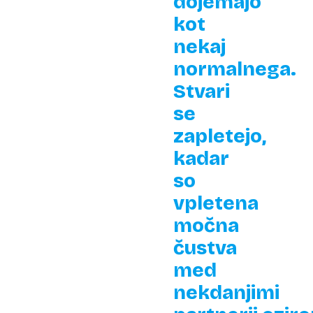
dojemajo
kot
nekaj
normalnega.
Stvari
se
zapletejo,
kadar
so
vpletena
močna
čustva
med
nekdanjimi