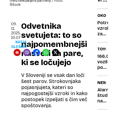
v
med nekdanjimi partnerji. / Foto:
iStock
hud
resnic
ugriz,
nared
OKOLJE
lažni
teles
Potrdil
Odvetnika
09.
skok
vzrok
11.
in
svetujeta: to so
2025,
za
druge
10.07
množič
najpomembnejši
KATJA
razkri
pomor
GLEŠČIČ
TOYOT
skriv
delfino
nasveti za pare,
po
Voda
166.00
ki se ločujejo
toplejš
vozil:
50
kot
pomem
letih
v
vpoklic
V Sloveniji se vsak dan loči
jacuzzi
zaradi
šest parov. Strokovnjaka
NEMČIJ
možne
pojasnjujeta, kateri so
zloma
Alarma
najpogostejši vzroki in kako
krmiln
študija
postopek izpeljati s čim več
sistem
nasilje
spoštovanja.
med
dekleti