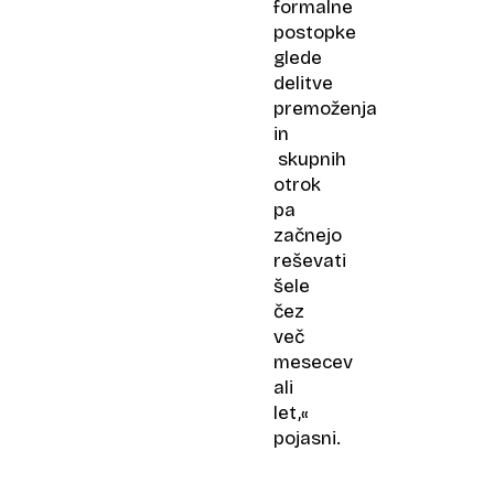
formalne
postopke
glede
delitve
premoženja
in
skupnih
otrok
pa
začnejo
reševati
šele
čez
več
mesecev
ali
let,«
pojasni.