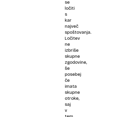
se
ločiti
s
kar
največ
spoštovanja.
Ločitev
ne
izbriše
skupne
zgodovine,
še
posebej
če
imata
skupne
otroke,
saj
v
tem