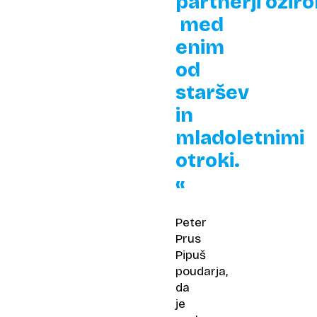
partnerji ozir
med
enim
od
staršev
in
mladoletnimi
otroki.
«
Peter
Prus
Pipuš
poudarja,
da
je