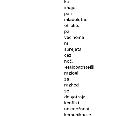
ko
imajo
pari
mladoletne
otroke,
pa
večinoma
ni
sprejeta
čez
noč.
»Najpogostejši
razlogi
za
razhod
so
dolgotrajni
konflikti,
nezmožnost
komunikacije