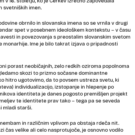
m v 16. stoletju, ko je Cerkev izrecno zapovedala
h svetniških imen.
odovine obrnilo in slovanska imena so se vrnila v drugi
a, vendar spet v posebnem ideološkem kontekstu – v času
avesti in povezovanja s preostalim slovanskim svetom
 monarhije. Ime je bilo takrat izjava o pripadnosti
obni porast neobičajnih, zelo redkih oziroma popolnoma
gledamo skozi to prizmo sočasne dominantne
ko hitro ugotovimo, da to povsem ustreza svetu, ki
hteva) individualizacijo, izstopanje in hlepenje po
ikova identiteta je danes pogosto premišljen projekt
meljev te identitete prav tako – tega pa se seveda
 mladi starši.
embam in različnim vplivom pa obstaja rdeča nit.
zi čas velike ali celo nasprotujoče, je osnovno vodilo