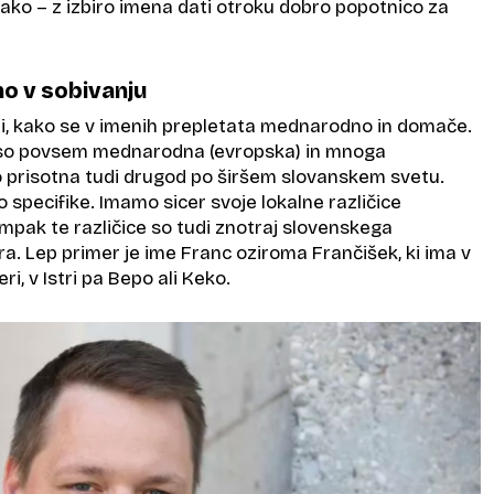
ko – z izbiro imena dati otroku dobro popotnico za
no v sobivanju
i, kako se v imenih prepletata mednarodno in domače.
so povsem mednarodna (evropska) in mnoga
 prisotna tudi drugod po širšem slovanskem svetu.
specifike. Imamo sicer svoje lokalne različice
pak te različice so tudi znotraj slovenskega
a. Lep primer je ime Franc oziroma Frančišek, ki ima v
ri, v Istri pa Bepo ali Keko.