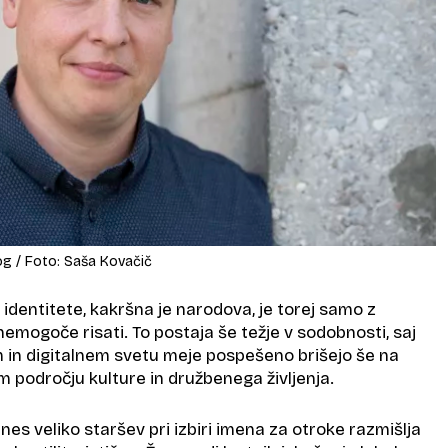
og / Foto: Saša Kovačič
identitete, kakršna je narodova, je torej samo z
mogoče risati. To postaja še težje v sodobnosti, saj
 in digitalnem svetu meje pospešeno brišejo še na
področju kulture in družbenega življenja.
es veliko staršev pri izbiri imena za otroke razmišlja