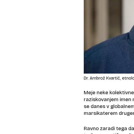
Dr. Ambrož Kvartič, etnol
Meje neke kolektivne 
raziskovanjem imen ne
se danes v globalnem
marsikaterem drugem 
Ravno zaradi tega dan