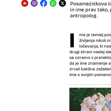
Posameznikova id
in ime prav tako, 
antropolog.
I
me je temelj po
življenja nikoli 
ločevanja, ki na
drugi strani vselej sl
se ozremo v preteklos
da je ime znamenje al
zrcali kakšna zaželena
ime s svojim pomenom