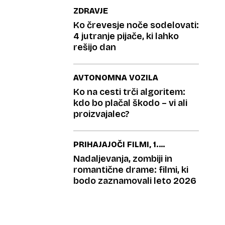
ZDRAVJE
Ko črevesje noče sodelovati:
4 jutranje pijače, ki lahko
rešijo dan
AVTONOMNA VOZILA
Ko na cesti trči algoritem:
kdo bo plačal škodo – vi ali
proizvajalec?
PRIHAJAJOČI FILMI, 1.
DEL
Nadaljevanja, zombiji in
romantične drame: filmi, ki
bodo zaznamovali leto 2026