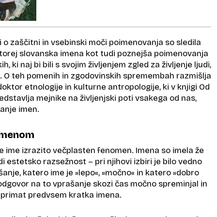
i o zaščitni in vsebinski moči poimenovanja so sledila
torej slovanska imena kot tudi poznejša poimenovanja
, ki naj bi bili s svojim življenjem zgled za življenje ljudi,
. O teh pomenih in zgodovinskih spremembah razmišlja
 doktor etnologije in kulturne antropologije, ki v knjigi Od
stavlja mejnike na življenjski poti vsakega od nas,
ranje imen.
pomenom
je ime izrazito večplasten fenomen. Imena so imela že
 estetsko razsežnost – pri njihovi izbiri je bilo vedno
nje, katero ime je »lepo«, »močno« in katero »dobro
 odgovor na to vprašanje skozi čas močno spreminjal in
 primat predvsem kratka imena.