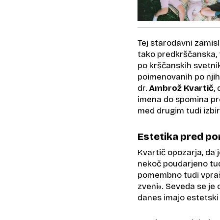
Tej starodavni zamisl
tako predkrščanska, 
po krščanskih svetnikih
poimenovanih po njih
dr.
Ambrož Kvartič
,
imena do spomina pred
med drugim tudi izbi
Estetika pred 
Kvartič opozarja, da 
nekoč poudarjeno tudi
pomembno tudi vpraša
zveni«. Seveda se je
danes imajo estetski