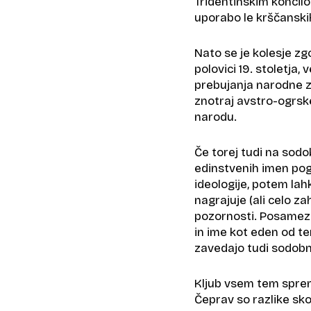
Tridentinskim koncilo
uporabo le krščanski
Nato se je kolesje zg
polovici 19. stoletj
prebujanja narodne z
znotraj avstro-ogrske
narodu.
Če torej tudi na sod
edinstvenih imen po
ideologije, potem lah
nagrajuje (ali celo za
pozornosti. Posamezn
in ime kot eden od te
zavedajo tudi sodobni
Kljub vsem tem sprem
Čeprav so razlike sko