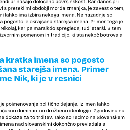
endi prinašajo določeno površinskost. Kar danes pri
avi s preteklimi obdobji morda zmanjka, je zavest o tem,
ni lahko ima izbira nekega imena. Ne nazadnje so
 pogosto le okrajšana starejša imena. Primer tega je
ci Nikolaj, kar pa marsikdo spregleda, tudi starši. S tem
izvornim pomenom in tradicijo, ki sta nekoč botrovala
 kratka imena so pogosto
jšana starejša imena. Primer
ime Nik, ki je v resnici
a je poimenovanje politično dejanje. Iz imen lahko
očasno dominantno družbeno ideologijo. Zgodovina na
sne dokaze za to trditev. Tako so recimo na Slovenskem
 imena nad slovanskimi dokončno prevladala s