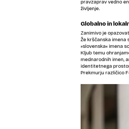
pravzaprav vedno ena
življenje.
Globalno in lokal
Zanimivo je opazovat
Že krščanska imena 
»slovenska« imena so
Kljub temu ohranjamo 
mednarodnih imen, am
identitetnega prostor
Prekmurju različico Fe