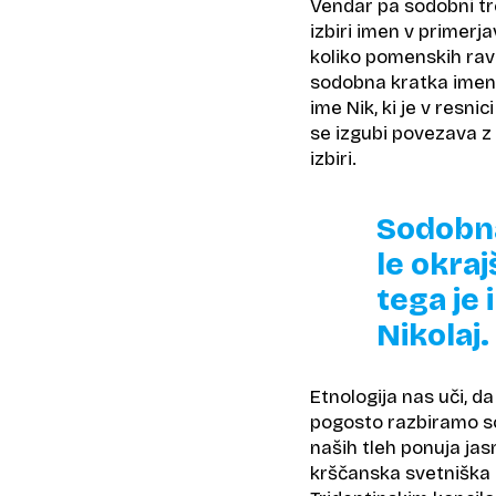
Vendar pa sodobni tr
izbiri imen v primerj
koliko pomenskih rav
sodobna kratka imena
ime Nik, ki je v resni
se izgubi povezava z 
izbiri.
Sodobna
le okra
tega je 
Nikolaj.
Etnologija nas uči, d
pogosto razbiramo s
naših tleh ponuja ja
krščanska svetniška