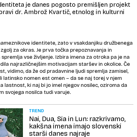
entiteta je danes pogosto premišljen projekt
pravi dr. Ambrož Kvartič, etnolog in kulturni
sameznikove identitete, zato v vsakdanjiku družbenega
ni zgolj za okras. Je prva točka prepoznavanja in
s spremlja vse življenje. Izbira imena za otroka pa je na
edila najrazličnejšim motivacijam staršev in okolice. Če
t, vidimo, da že od pradavnine ljudi spremlja zamisel,
i latinsko nomen est omen – da se naj torej v njem
 lastnost, ki naj bi jo imel njegov nosilec, oziroma da
 svojega nosilca tudi varuje.
TREND
Nai, Dua, Sia in Lun: razkrivamo,
kakšna imena imajo slovenski
starši danes najraje