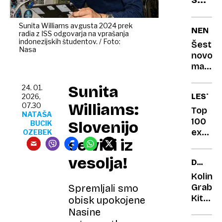
popok
stene
Sunita Williams avgusta 2024 prek
NENAV
radia z ISS odgovarja na vprašanja
indonezijskih študentov. / Foto:
Šestki
Nasa
novoro
mami
se
Sunita
zdi,
24. 01.
LESTVI
2026,
da
Williams:
07.30
pestuj
Top
NATAŠA
keglja
100
Slovenijo
BUCIK
kroglo
ex
OZEBEK
se vidi iz
ali
YU
vrečo
rock:
vesolja!
DRAGA
opek
Obrati
AVANT
pažnju
Kolind
na
Grabar
Spremljali smo
poslje
Kitarov
obisk upokojene
stvar
v
Nasine
družbi