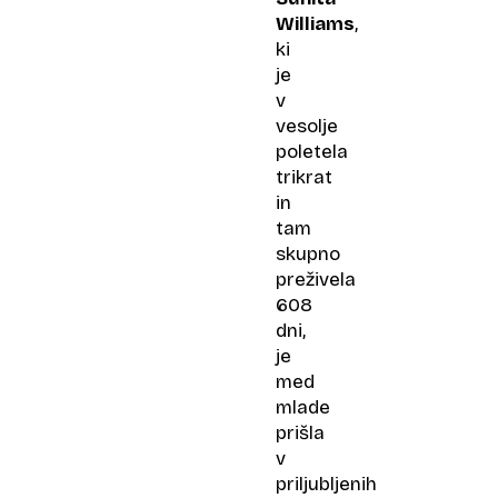
Williams
,
ki
je
v
vesolje
poletela
trikrat
in
tam
skupno
preživela
608
dni,
je
med
mlade
prišla
v
priljubljenih