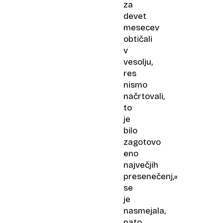
za
devet
mesecev
obtičali
v
vesolju,
res
nismo
načrtovali,
to
je
bilo
zagotovo
eno
največjih
presenečenj,«
se
je
nasmejala,
nato