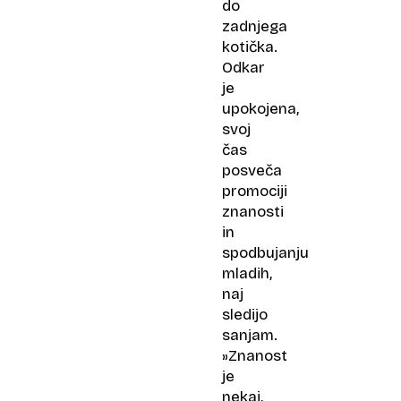
do
zadnjega
kotička.
Odkar
je
upokojena,
svoj
čas
posveča
promociji
znanosti
in
spodbujanju
mladih,
naj
sledijo
sanjam.
»Znanost
je
nekaj,