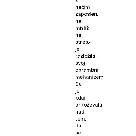
z
nečim
zaposlen,
ne
misliš
na
stres,«
je
razložila
svoj
obrambni
mehanizem.
Se
je
kdaj
pritoževala
nad
tem,
da
se