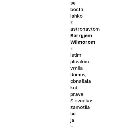
se
bosta
lahko
z
astronavtom
Barryjem
Wilmorom
z
istim
plovilom
vrnila
domov,
obnašala
kot
prava
Slovenka:
zamotila
se
je
z