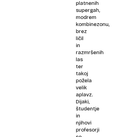
platnenih
supergah,
modrem
kombinezonu,
brez
ličil
in
razmršenih
las
ter
takoj
požela
velik
aplavz.
Dijaki,
študentje
in
njihovi
profesorji
so