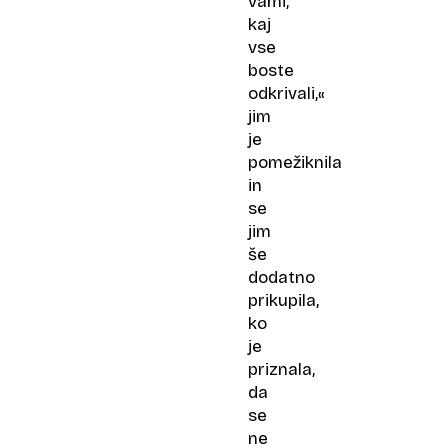
vami,
kaj
vse
boste
odkrivali,«
jim
je
pomežiknila
in
se
jim
še
dodatno
prikupila,
ko
je
priznala,
da
se
ne