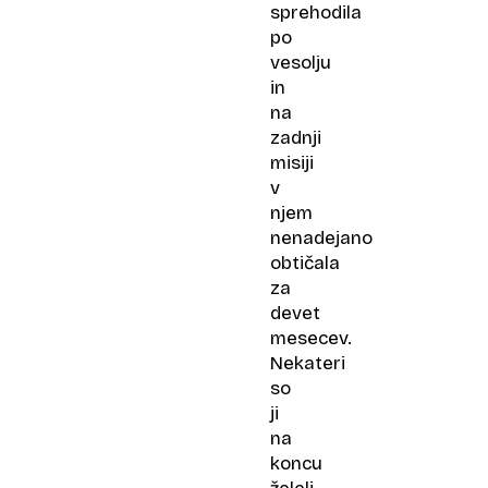
sprehodila
po
vesolju
in
na
zadnji
misiji
v
njem
nenadejano
obtičala
za
devet
mesecev.
Nekateri
so
ji
na
koncu