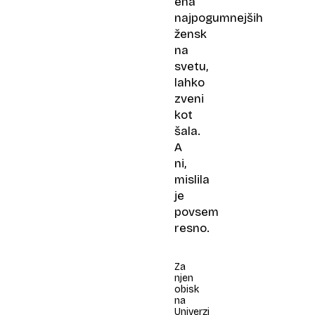
ena
najpogumnejših
žensk
na
svetu,
lahko
zveni
kot
šala.
A
ni,
mislila
je
povsem
resno.
Za
njen
obisk
na
Univerzi