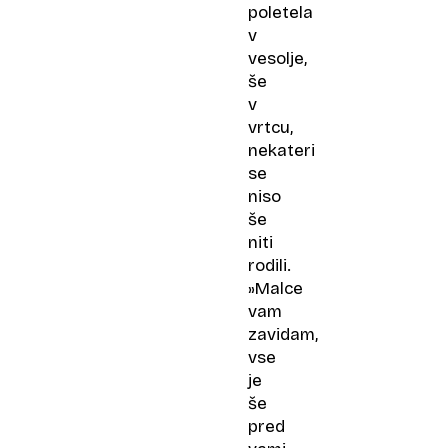
poletela
v
vesolje,
še
v
vrtcu,
nekateri
se
niso
še
niti
rodili.
»Malce
vam
zavidam,
vse
je
še
pred