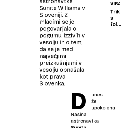
astronavtke
VIRALN
znanih
Sunite Williams v
in
Trik
Sloveniji. Z
slavnih
s
mladimi se je
v
folijo:
pogovarjala o
antark
dom
pogumu, izzivih v
luksuz
bo v
vesolju in o tem,
za
pol
da se je med
17.000
ure
evrov
največjimi
toplejši
tudi
preizkušnjami v
pri
vesolju obnašala
40
kot prava
stopin
Slovenka.
pod
D
ničlo
anes
že
upokojena
Nasina
astronavtka
Sunita