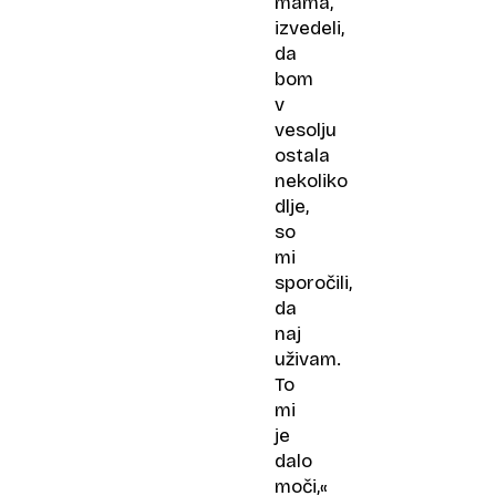
mama,
izvedeli,
da
bom
v
vesolju
ostala
nekoliko
dlje,
so
mi
sporočili,
da
naj
uživam.
To
mi
je
dalo
moči,«