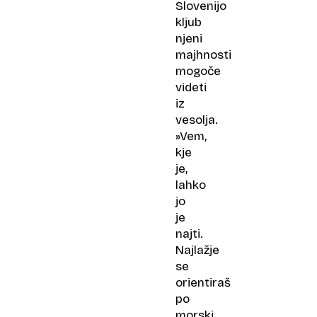
Slovenijo
kljub
njeni
majhnosti
mogoče
videti
iz
vesolja.
»Vem,
kje
je,
lahko
jo
je
najti.
Najlažje
se
orientiraš
po
morski