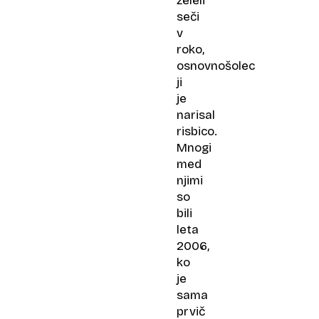
želeli
seči
v
roko,
osnovnošolec
ji
je
narisal
risbico.
Mnogi
med
njimi
so
bili
leta
2006,
ko
je
sama
prvič