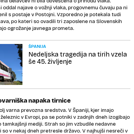
ina delavcev ni bila obveščena o prihodu vlaka.
i oddal najave o vožnji vlaka, progovnemu čuvaju pa ni
renil s postaje v Postojni. Vzporedno je potekala tudi
kava, po kateri so ovadili tri zaposlene na Slovenskih
itajo ogrožanje javnega prometa.
ŠPANIJA
Nedeljska tragedija na tirih vzela
še 45. življenje
ovarniška napaka tirnice
olj varna prevozna sredstva. V Španiji, kjer imajo
železnic v Evropi, pa se potniki v zadnjih dneh izogibajo
 tamkajšnji mediji. Strah so jim vzbudile nedavne
i so v nekaj dneh pretresle državo. V najhujši nesreči v