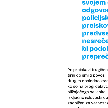
svojem d
odgovor
policijs
preisko
predvse
nesreče 
bi podo
prepreči
Po preiskavi tragične
tirih do smrti povozil
drugim dosledno zman
ko so na progi delavci 
bližajočega se vlaka.
izključno »človeški de
zadolžen za varnost d