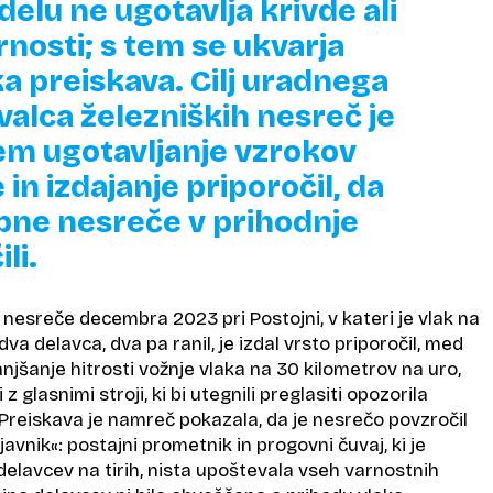
elu ne ugotavlja krivde ali
nosti; s tem se ukvarja
ka preiskava. Cilj uradnega
valca železniških nesreč je
m ugotavljanje vzrokov
in izdajanje priporočil, da
bne nesreče v prihodnje
li.
 nesreče decembra 2023 pri Postojni, v kateri je vlak na
 dva delavca, dva pa ranil, je izdal vrsto priporočil, med
jšanje hitrosti vožnje vlaka na 30 kilometrov na uro,
z glasnimi stroji, ki bi utegnili preglasiti opozorila
 Preiskava je namreč pokazala, da je nesrečo povzročil
javnik«: postajni prometnik in progovni čuvaj, ki je
elavcev na tirih, nista upoštevala vseh varnostnih