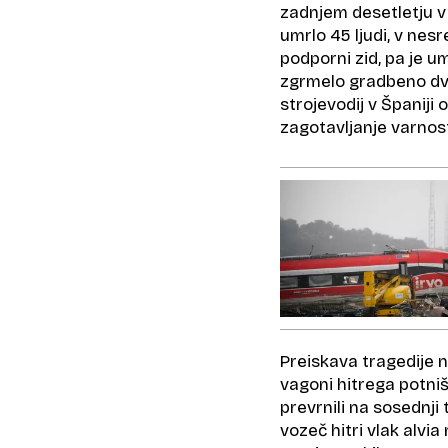
zadnjem desetletju v
umrlo 45 ljudi, v nesr
podporni zid, pa je u
zgrmelo gradbeno dvig
strojevodij v Španiji
zagotavljanje varnost
Preiskava tragedije na
vagoni hitrega potniš
prevrnili na sosednji 
vozeč hitri vlak alvia