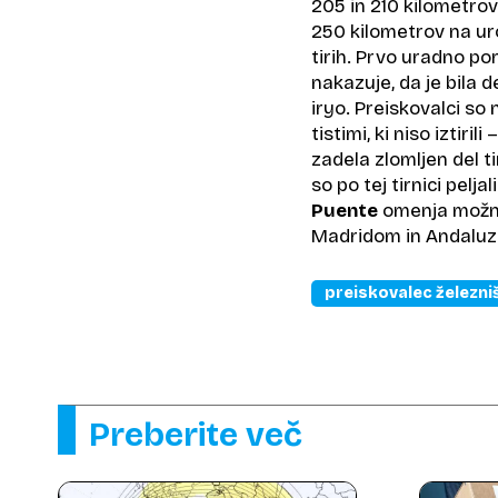
205 in 210 kilometrov
250 kilometrov na uro
tirih. Prvo uradno po
nakazuje, da je bila d
iryo. Preiskovalci so
tistimi, ki niso iztiri
zadela zlomljen del ti
so po tej tirnici pelj
Puente
omenja možnos
Madridom in Andaluzi
preiskovalec železni
Preberite več