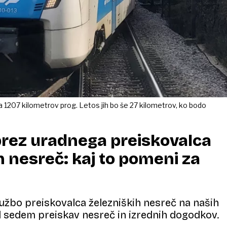
ga 1207 kilometrov prog. Letos jih bo še 27 kilometrov, ko bodo
brez uradnega preiskovalca
h nesreč: kaj to pomeni za
užbo preiskovalca železniških nesreč na naših
prl sedem preiskav nesreč in izrednih dogodkov.