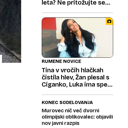
leta? Ne pritožujte se
nad temo, izkoristite jo
RUMENE NOVICE
Tina v vročih hlačkah
čistila hlev, Žan plesal s
Ciganko, Luka ima spet
nov avto
KONEC SODELOVANJA
Murovec nič več dvorni
olimpijski oblikovalec: objavili
nov javni razpis