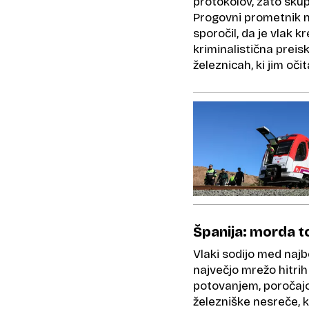
protokolov, zato skup
Progovni prometnik n
sporočil, da je vlak k
kriminalistična preis
železnicah, ki jim oč
Španija: morda t
Vlaki sodijo med najb
največjo mrežo hitrih 
potovanjem, poročajo
železniške nesreče, k