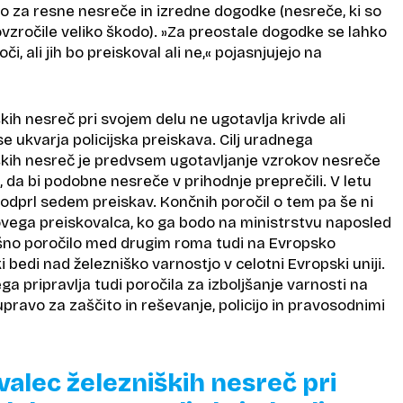
 za resne nesreče in izredne dogodke (nesreče, ki so
ovzročile veliko škodo). »Za preostale dogodke se lahko
i, ali jih bo preiskoval ali ne,« pojasnjujejo na
kih nesreč pri svojem delu ne ugotavlja krivde ali
e ukvarja policijska preiskava. Cilj uradnega
ških nesreč je predvsem ugotavljanje vzrokov nesreče
l, da bi podobne nesreče v prihodnje preprečili. V letu
odprl sedem preiskav. Končnih poročil o tem pa še ni
vega preiskovalca, ko ga bodo na ministrstvu naposled
šno poročilo med drugim roma tudi na Evropsko
i bedi nad železniško varnostjo v celotni Evropski uniji.
ga pripravlja tudi poročila za izboljšanje varnosti na
 upravo za zaščito in reševanje, policijo in pravosodnimi
valec železniških nesreč pri