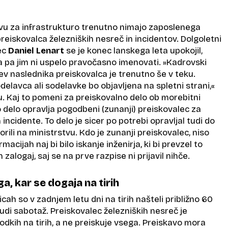
tvu za infrastrukturo trenutno nimajo zaposlenega
eiskovalca železniških nesreč in incidentov. Dolgoletni
ec
Daniel Lenart
se je konec lanskega leta upokojil,
 pa jim ni uspelo pravočasno imenovati. »Kadrovski
v naslednika preiskovalca je trenutno še v teku.
elavca ali sodelavke bo objavljena na spletni strani,«
u. Kaj to pomeni za preiskovalno delo ob morebitni
 delo opravlja pogodbeni (zunanji) preiskovalec za
incidente. To delo je sicer po potrebi opravljal tudi do
rili na ministrstvu. Kdo je zunanji preiskovalec, niso
macijah naj bi bilo iskanje inženirja, ki bi prevzel to
 zalogaj, saj se na prve razpise ni prijavil nihče.
a, kar se dogaja na tirih
cah so v zadnjem letu dni na tirih našteli približno 60
 tudi sabotaž. Preiskovalec železniških nesreč je
dkih na tirih, a ne preiskuje vsega. Preiskavo mora