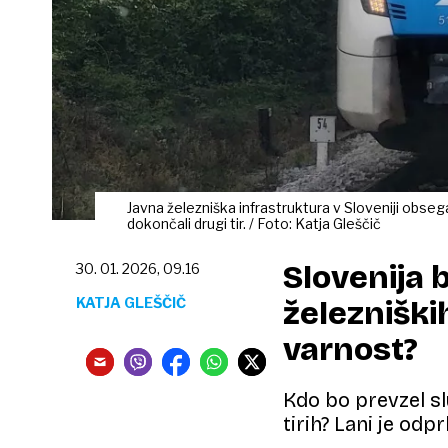
Javna železniška infrastruktura v Sloveniji obse
dokončali drugi tir. / Foto: Katja Gleščič
Slovenija 
30. 01. 2026, 09.16
KATJA GLEŠČIČ
železniški
varnost?
Kdo bo prevzel sl
tirih? Lani je od