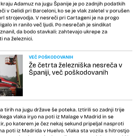
 kraju Adamuz na jugu Španije je po zadnjih podatkih
eči v Gelidi pri Barceloni, ko se je vlak zaletel v porušen
mrl strojevodja. V nesreči pri Cartageni je na progo
alo in ranilo več ljudi. Po nesrečah je sindikat
 oznanil, da bodo stavkali: zahtevajo ukrepe za
i na železnici.
VEČ POŠKODOVANIH
Že četrta železniška nesreča v
Španiji, več poškodovanih
 tirih na jugu države še poteka. Iztirili so zadnji trije
kega vlaka iryo na poti iz Malage v Madrid in se
tir, po katerem je čez nekaj sekund pripeljal nasproti
 na poti iz Madrida v Huelvo. Vlaka sta vozila s hitrostjo