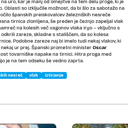
 na uro, kar je manj od omejitve na tem delu proge, ki je
. Oblasti so izključile možnost, da bi šlo za sabotažo na
ročilo španskih preiskovalcev železniških nesreče
esna tirnica zlomljena, še preden je čeznjo zapeljal vlak
 namreč na kolesih več vagonov vlaka iryo – vključno s
li – odkrili zareze, skladne s stališčem, da so kolesa
rnice. Podobne zareze naj bi imelo tudi nekaj vlakov, ki
ali nekaj ur prej. Španski prometni minister
Oscar
t tovarniške napake na tirnici. Hitra proga med
jo je na tem odseku še vedno zaprta.
ških nesreč
vlak
iztirjenje