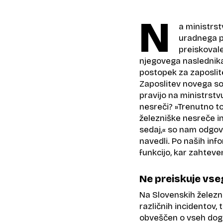
N
a ministrs
uradnega pr
preiskoval
njegovega naslednika
postopek za zaposlite
Zaposlitev novega sod
pravijo na ministrstv
nesreči? »Trenutno to
železniške nesreče in 
sedaj,« so nam odgovo
navedli. Po naših infor
funkcijo, kar zahteven
Ne preiskuje vseg
Na Slovenskih železni
različnih incidentov,
obveščen o vseh dogo