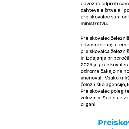
obvezno odpreti samo
zahtevale žrtve ali p
preiskovalec sam odloč
ministrstvu.
Preiskovalec železniš
odgovornosti; s tem s
preiskovalca železni
in izdajanje priporoči
2025 je preiskovalec 
oziroma čakajo na no
imenovali. Vsako tak
železniško agencijo, k
Preiskovalec poleg te
železnici. Sodeluje z
organi.
Preisko