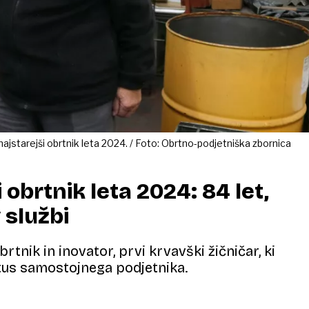
najstarejši obrtnik leta 2024. / Foto: Obrtno-podjetniška zbornica
 obrtnik leta 2024: 84 let,
 službi
brtnik in inovator, prvi krvavški žičničar, ki
tus samostojnega podjetnika.