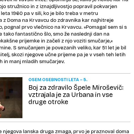
jo stružnico in z iznajdljivostjo popravil pokvarjen
leta 1960 pa v sili, ko je bilo treba v metru
 z Doma na Krvavcu do zdravnika kar najhitreje
o, pognal prvo vlečnico na Krvavcu. »Pomagal sem si s
je tako fantastično šlo, smo že naslednji dan na
ekakšne prijemke in začeli z njo voziti smučarje,«
ine. S smučanjem je povezanih veliko, kar 51 let je bil
elj, skozi njegove učne prijeme pa je v vseh teh letih
h in manj mladih smučarjev.
OSEM OSEBNOSTI LETA – 5.
Boj za zdravilo Špele Miroševič:
vztrajala je za Urbana in vse
druge otroke
e njegova lanska druga zmaga, prvo je praznoval doma