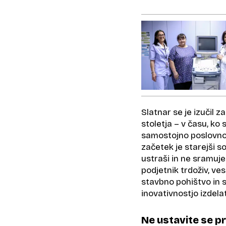
Slatnar se je izučil z
stoletja – v času, ko 
samostojno poslovno p
začetek je starejši s
ustraši in ne sramuje
podjetnik trdoživ, ves
stavbno pohištvo in se
inovativnostjo izdelat
Ne ustavite se pri