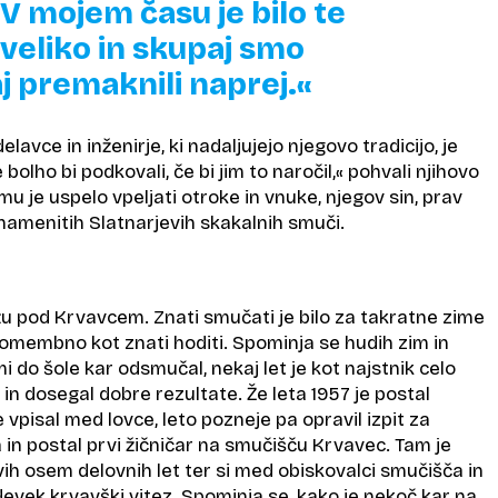
 V mojem času je bilo te
veliko in skupaj smo
j premaknili naprej.«
avce in inženirje, ki nadaljujejo njegovo tradicijo, je
olho bi podkovali, če bi jim to naročil,« pohvali njihovo
 mu je uspelo vpeljati otroke in vnuke, njegov sin, prav
znamenitih Slatnarjevih skakalnih smuči.
žu pod Krvavcem. Znati smučati je bilo za takratne zime
pomembno kot znati hoditi. Spominja se hudih zim in
i do šole kar odsmučal, nekaj let je kot najstnik celo
n dosegal dobre rezultate. Že leta 1957 je postal
 vpisal med lovce, leto pozneje pa opravil izpit za
in postal prvi žičničar na smučišču Krvavec. Tam je
ih osem delovnih let ter si med obiskovalci smučišča in
zdevek krvavški vitez. Spominja se, kako je nekoč kar na