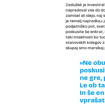
Zaslužek je investira
napredoval vse do dob
zamisel ali idejo, naj s
je temelj napredka,« 
podjetniško pot, svet
poskusite še enkrat, 
taki miselnosti bo tu
stanovskih kolegov za
skupaj smo marsikaj 
»Ne obu
poskusi
ne gre, 
Le ob ta
In še en
vprašat