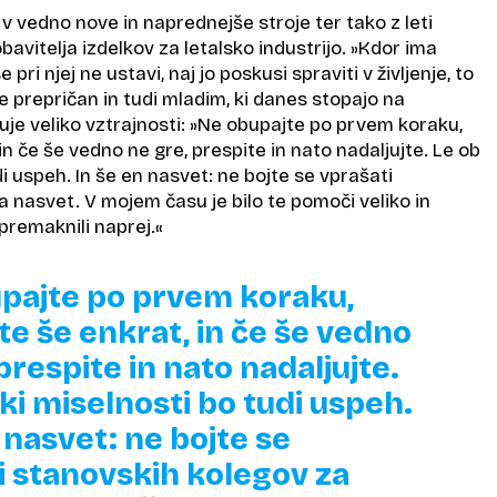
l v vedno nove in naprednejše stroje ter tako z leti
avitelja izdelkov za letalsko industrijo. »Kdor ima
e pri njej ne ustavi, naj jo poskusi spraviti v življenje, to
je prepričan in tudi mladim, ki danes stopajo na
uje veliko vztrajnosti: »Ne obupajte po prvem koraku,
in če še vedno ne gre, prespite in nato nadaljujte. Le ob
di uspeh. In še en nasvet: ne bojte se vprašati
 nasvet. V mojem času je bilo te pomoči veliko in
premaknili naprej.«
pajte po prvem koraku,
te še enkrat, in če še vedno
prespite in nato nadaljujte.
ki miselnosti bo tudi uspeh.
 nasvet: ne bojte se
i stanovskih kolegov za