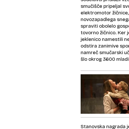
smučišče pripeljal svo
elektromotor žičnice, 
novozapadlega snega
spraviti obolelo gosp
tovorno žičnico. Ker 
jeklenico namestili n
odstira zanimive spom
namreč smučarski učit
šlo okrog 3600 mladi
Stanovska nagrada j