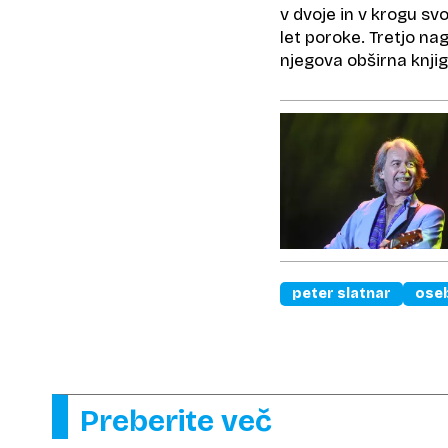
v dvoje in v krogu sv
let poroke. Tretjo nag
njegova obširna knji
peter slatnar
oseb
Preberite več