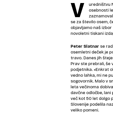
V
uredništvu 
osebnosti le
zaznamovali 
se za število osem, č
objavljamo naš izbor 
novoletni tiskani izd
Peter Slatnar
se rad
osemletni deček je p
travo. Danes jih štej
Prav ste prebrali, š
podjetnika. »Enkrat ob
vedno lahka, mi ne pus
sogovornik. Malo v sm
leta večinoma dobival
davčne odločbe, lani 
več kot 50 let dolgo
Slovenije podelila na
veliko pomeni.