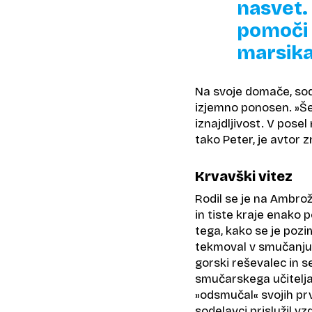
nasvet.
pomoči 
marsika
Na svoje domače, sodel
izjemno ponosen. »Še b
iznajdljivost. V posel
tako Peter, je avtor 
Krvavški vitez
Rodil se je na Ambro
in tiste kraje enako 
tega, kako se je pozim
tekmoval v smučanju i
gorski reševalec in se
smučarskega učitelja 
»odsmučal« svojih prv
sodelavci prislužil v