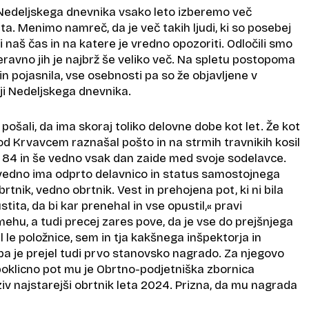
Nedeljskega dnevnika vsako leto izberemo več
ta. Menimo namreč, da je več takih ljudi, ki so posebej
naš čas in na katere je vredno opozoriti. Odločili smo
eravno jih je najbrž še veliko več. Na spletu postopoma
in pojasnila, vse osebnosti pa so že objavljene v
aji Nedeljskega dnevnika.
 pošali, da ima skoraj toliko delovne dobe kot let. Že kot
od Krvavcem raznašal pošto in na strmih travnikih kosil
e 84 in še vedno vsak dan zaide med svoje sodelavce.
e vedno ima odprto delavnico in status samostojnega
rtnik, vedno obrtnik. Vest in prehojena pot, ki ni bila
tita, da bi kar prenehal in vse opustil,« pravi
ehu, a tudi precej zares pove, da je vse do prejšnjega
 le položnice, sem in tja kakšnega inšpektorja in
pa je prejel tudi prvo stanovsko nagrado. Za njegovo
 poklicno pot mu je Obrtno-podjetniška zbornica
ziv najstarejši obrtnik leta 2024. Prizna, da mu nagrada