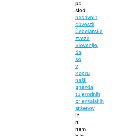
po
sledi
nedavnih
obvestil
Čebelarske
zveze
Slovenije,
da
so
v
Kopru
našli
gnezda
tujerodnih
orientalskih
sršenov
,
in
ni
nam