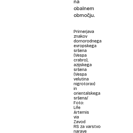
na
obalnem
območju.
Primerjava
znakov
domorodnega
evropskega
sršena
(Vespa
crabro),
azijskega
sršena
(Vespa
velutina
nigrotorax)
in
orientalskega
sršena/
Foto:
Life
Artemis
via
Zavod
RS za varstvo
narave