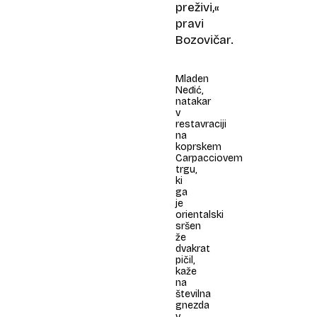
preživi,«
pravi
Bozovičar.
Mladen
Neđić,
natakar
v
restavraciji
na
koprskem
Carpacciovem
trgu,
ki
ga
je
orientalski
sršen
že
dvakrat
pičil,
kaže
na
številna
gnezda
v