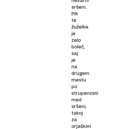
nevarni
sršeni.
Pik
te
žuželke
je
zelo
boleč,
saj
je
na
drugem
mestu
po
strupenosti
med
sršeni,
takoj
za
orjaškim