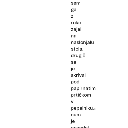
sem
ga
z
roko
zajel
na
naslonjalu
stola,
drugič
se
je
skrival
pod
papirnatim
prtičkom
v
pepelniku,«
nam
je
povedal