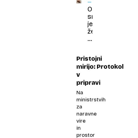
TUJERODNE
VRSTE
Orientalski
sršen
je
že
pri
nas.
Strokovnjak:
Pristojni
Ukrepajte,
mirijo: Protokol
preden
v
bo
pripravi
prepozno!
Na
ministrstvih
za
naravne
vire
in
prostor