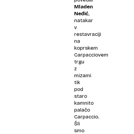
Mladen
Neđić
,
natakar
v
restavraciji
na
koprskem
Carpacciovem
trgu
z
mizami
tik
pod
staro
kamnito
palačo
Carpaccio.
Šli
smo