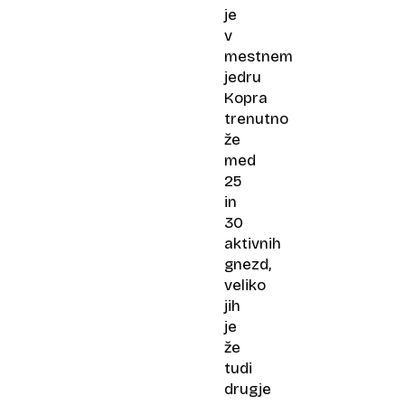
je
v
mestnem
jedru
Kopra
trenutno
že
med
25
in
30
aktivnih
gnezd,
veliko
jih
je
že
tudi
drugje