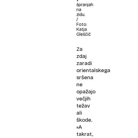
špranjah
na
zidu.
/
Foto:
Katja
Gleščič
Za
zdaj
zaradi
orientalskega
sršena
ne
opažajo
večjih
težav
ali
škode.
»A
takrat,