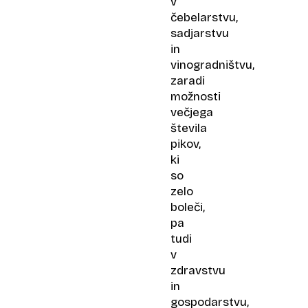
v
čebelarstvu,
sadjarstvu
in
vinogradništvu,
zaradi
možnosti
večjega
števila
pikov,
ki
so
zelo
boleči,
pa
tudi
v
zdravstvu
in
gospodarstvu,