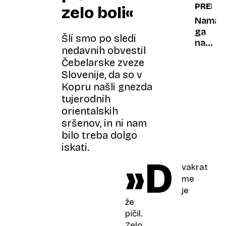
PREIZK
zelo boli«
se
brez
Namaži
slabe
ga
Šli smo po sledi
vesti
na
nedavnih obvestil
prepus
kos
Čebelarske zveze
zadovo
kruha
Slovenije, da so v
in
Kopru našli gnezda
vedeli
tujerodnih
boste,
ali je
orientalskih
med
sršenov, in ni nam
pravi
bilo treba dolgo
ali
iskati.
ponare
»D
vakrat
me
je
že
pičil.
Zelo