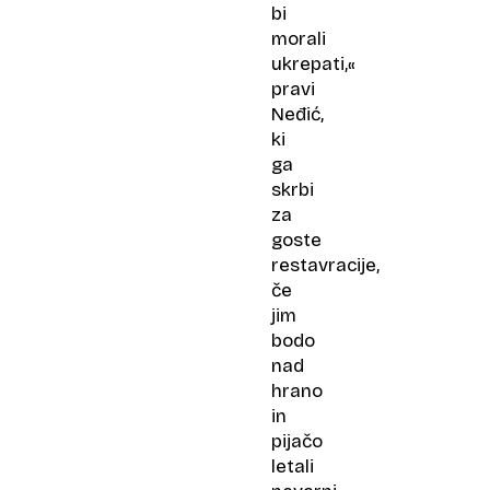
bi
morali
ukrepati,«
pravi
Neđić,
ki
ga
skrbi
za
goste
restavracije,
če
jim
bodo
nad
hrano
in
pijačo
letali