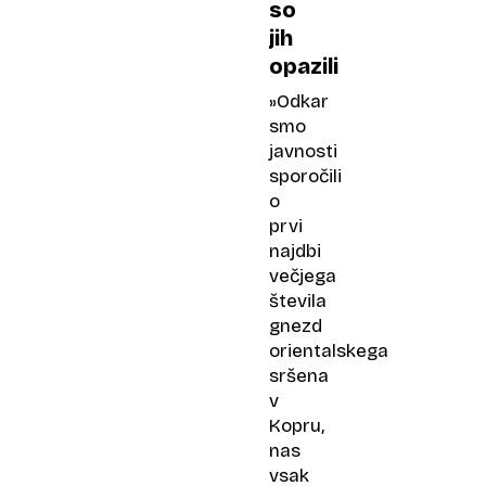
letih
so
jih
opazili
»Odkar
smo
javnosti
sporočili
o
prvi
najdbi
večjega
števila
gnezd
orientalskega
sršena
v
Kopru,
nas
vsak