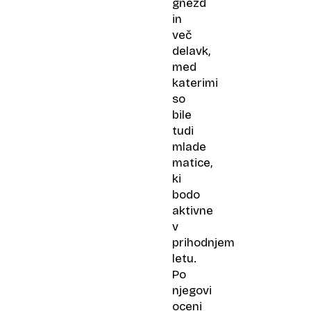
gnezd
in
več
delavk,
med
katerimi
so
bile
tudi
mlade
matice,
ki
bodo
aktivne
v
prihodnjem
letu.
Po
njegovi
oceni