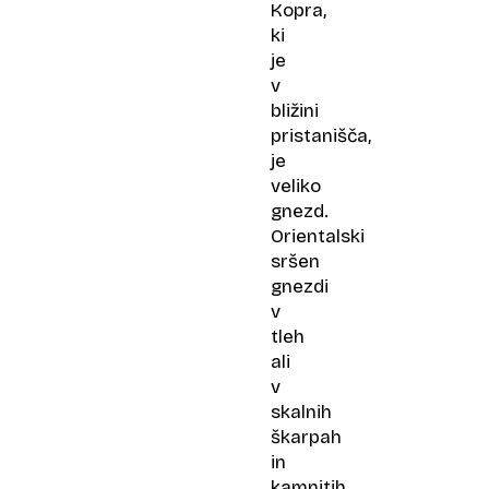
Kopra,
ki
je
v
bližini
pristanišča,
je
veliko
gnezd.
Orientalski
sršen
gnezdi
v
tleh
ali
v
skalnih
škarpah
in
kamnitih