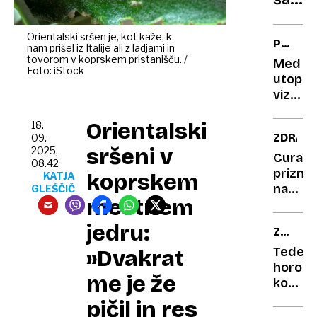
in
na
preti
minut
Orientalski sršen je, kot kaže, k
PROME
nam prišel iz Italije ali z ladjami in
Je
VARNO
tovorom v koprskem pristanišču. /
Med
Gola
Foto: iStock
utopič
pištol
vizijo
najbol
nič
komed
Orientalski
in
18.
ZDRAVJ
09.
vseh
zaskrbl
sršeni v
2025,
časov
realno
Curapr
08.42
prizna
koprskem
KATJA
napako
GLEŠČIČ
mestnem
če
ste
jedru:
ZAPIS
kupili
V
njihovo
Tedens
»Dvakrat
ZVEZD
dudo,
horosk
me je že
jo
ko
vrnite
nalogo
pičil in res
opravit