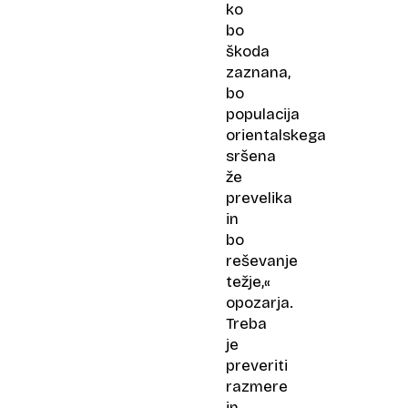
ko
bo
škoda
zaznana,
bo
populacija
orientalskega
sršena
že
prevelika
in
bo
reševanje
težje,«
opozarja.
Treba
je
preveriti
razmere
in