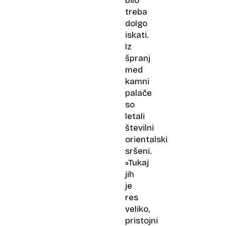
bilo
treba
dolgo
iskati.
Iz
špranj
med
kamni
palače
so
letali
številni
orientalski
sršeni.
»Tukaj
jih
je
res
veliko,
pristojni