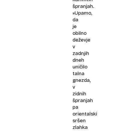
špranjah.
»Upamo,
da
je
obilno
deževje
v
zadnjih
dneh
uničilo
talna
gnezda,
v
zidnih
špranjah
pa
orientalski
sršen
zlahka