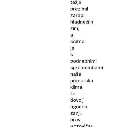
težje
prezimil
zaradi
hladnejših
zim,
a
očitno
je
s
podnebnimi
spremembami
naša
primorska
klima
že
dovolj
ugodna
zanj,«
pravi
Bozovičar.