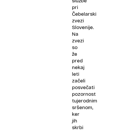
službe
pri
Čebelarski
zvezi
Slovenije.
Na
zvezi
so
že
pred
nekaj
leti
začeli
posvečati
pozornost
tujerodnim
sršenom,
ker
jih
skrbi