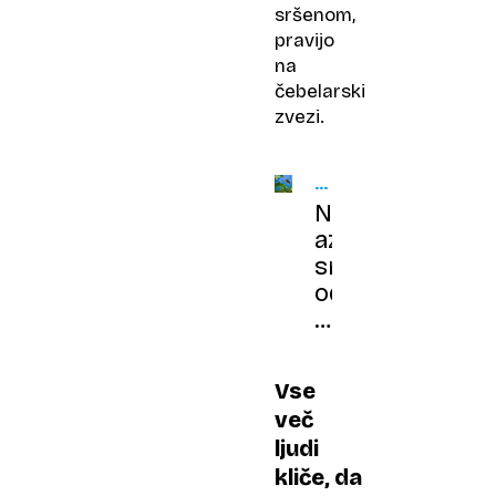
sršenom,
pravijo
na
čebelarski
zvezi.
VSE
BLIŽJE
Neobvladljivi
SLOVENIJI
azijski
sršeni:
od
dveh
do
10.000
Vse
gnezd
več
v
ljudi
pičlih
kliče, da
dveh