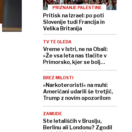
PRIZNANJE PALESTINE
Pritisk na Izrael: po poti
Slovenije tudi Francija in
Velika Britanija
TV TE GLEDA
Vreme v Istri, ne na Obali:
»Že vsa leta nas tlačite v
Primorsko, kjer se bolj
najdejo Bovčani«
BREZ MILOSTI
»Narkoteroristi« na muhi:
Američani udarili še tretjič,
Trump z novim opozorilom
ZAMUDE
Ste letališčih v Bruslju,
Berlinu ali Londonu? Zgodil