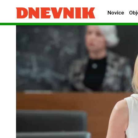
Novice
Obj