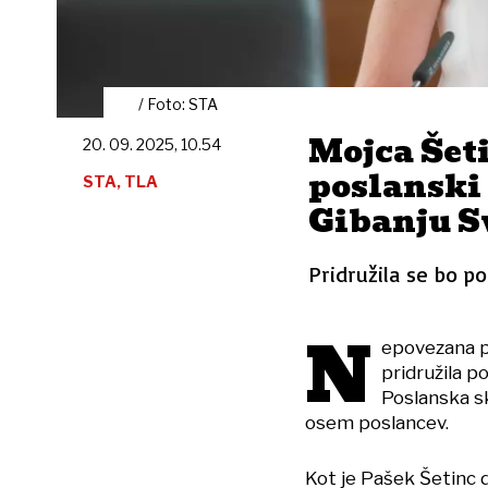
/ Foto: STA
Mojca Šet
20. 09. 2025, 10.54
poslanski 
STA, TLA
Gibanju S
Pridružila se bo po
N
epovezana 
pridružila po
Poslanska s
osem poslancev.
Kot je Pašek Šetinc d