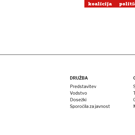
koalicija
politi
DRUŽBA
Predstavitev
S
Vodstvo
T
Dosežki
Sporočila za javnost
M