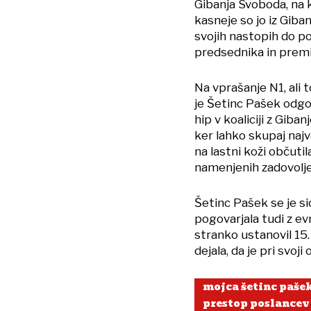
Gibanja Svoboda, na ka
kasneje so jo iz Giba
svojih nastopih do po
predsednika in premi
Na vprašanje N1, ali 
je Šetinc Pašek odgov
hip v koaliciji z Gib
ker lahko skupaj najv
na lastni koži občuti
namenjenih zadovoljev
Šetinc Pašek se je s
pogovarjala tudi z e
stranko ustanovil 15.
dejala, da je pri svoj
mojca šetinc paše
prestop poslancev