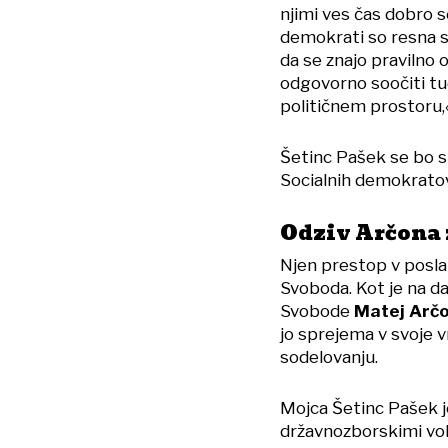
njimi ves čas dobro s
demokrati so resna st
da se znajo pravilno
odgovorno soočiti tu
političnem prostoru,«
Šetinc Pašek se bo si
Socialnih demokratov
Odziv Arčona
Njen prestop v posla
Svoboda. Kot je na 
Svobode
Matej Arč
jo sprejema v svoje v
sodelovanju.
Mojca Šetinc Pašek je
državnozborskimi voli