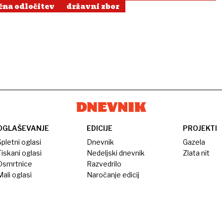
čna odločitev
državni zbor
OGLAŠEVANJE
EDICIJE
PROJEKTI
pletni oglasi
Dnevnik
Gazela
iskani oglasi
Nedeljski dnevnik
Zlata nit
Osmrtnice
Razvedrilo
ali oglasi
Naročanje edicij