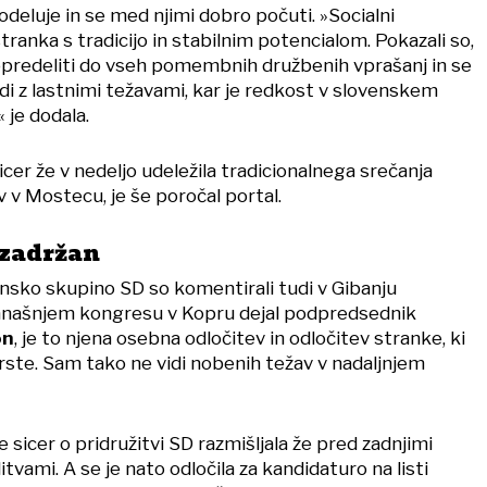
odeluje in se med njimi dobro počuti. »Socialni
ranka s tradicijo in stabilnim potencialom. Pokazali so,
 opredeliti do vseh pomembnih družbenih vprašanj in se
di z lastnimi težavami, kar je redkost v slovenskem
 je dodala.
cer že v nedeljo udeležila tradicionalnega srečanja
 v Mostecu, je še poročal portal.
 zadržan
nsko skupino SD so komentirali tudi v Gibanju
današnjem kongresu v Kopru dejal podpredsednik
on
, je to njena osebna odločitev in odločitev stranke, ki
rste. Sam tako ne vidi nobenih težav v nadaljnjem
 sicer o pridružitvi SD razmišljala že pred zadnjimi
tvami. A se je nato odločila za kandidaturo na listi