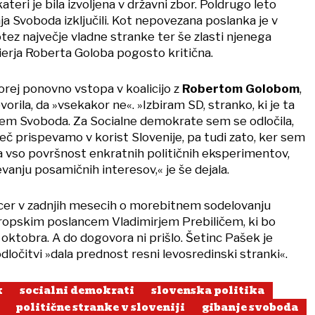
teri je bila izvoljena v državni zbor. Poldrugo leto
nja Svoboda izključili. Kot nepovezana poslanka je v
tez največje vladne stranke ter še zlasti njenega
erja Roberta Goloba pogosto kritična.
torej ponovno vstopa v koalicijo z
Robertom Golobom
,
orila, da »vsekakor ne«. »Izbiram SD, stranko, ki je ta
anjem Svoboda. Za Socialne demokrate sem se odločila,
eč prispevamo v korist Slovenije, pa tudi zato, ker sem
la vso površnost enkratnih političnih eksperimentov,
anju posamičnih interesov,« je še dejala.
icer v zadnjih mesecih o morebitnem sodelovanju
vropskim poslancem Vladimirjem Prebiličem, ki bo
 oktobra. A do dogovora ni prišlo. Šetinc Pašek je
i odločitvi »dala prednost resni levosredinski stranki«.
k
socialni demokrati
slovenska politika
politične stranke v sloveniji
gibanje svoboda