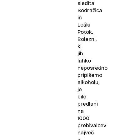
sledita
Sodražica
in
Loški
Potok.
Bolezni,
ki
jih
lahko
neposredno
pripišemo
alkoholu,
je
bilo
predlani
na
1000
prebivalcev
največ
v