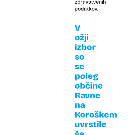
zdravstvenih
podatkov.
V
ožji
izbor
so
se
poleg
občine
Ravne
na
Koroškem
uvrstile
še