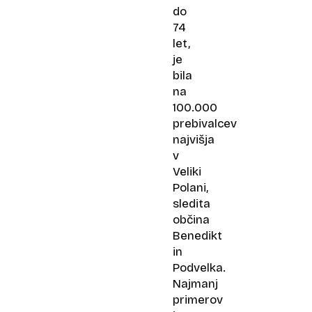
do
74
let,
je
bila
na
100.000
prebivalcev
najvišja
v
Veliki
Polani,
sledita
občina
Benedikt
in
Podvelka.
Najmanj
primerov