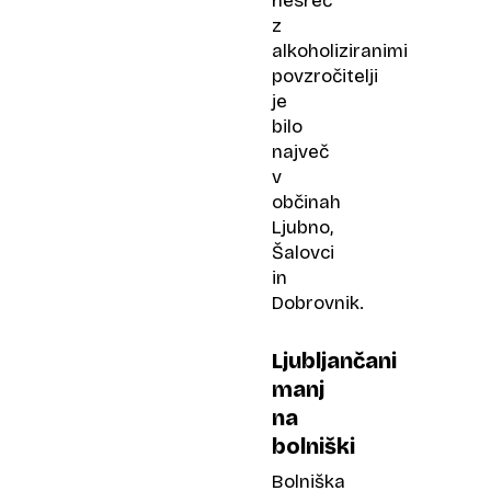
nesreč
z
alkoholiziranimi
povzročitelji
je
bilo
največ
v
občinah
Ljubno,
Šalovci
in
Dobrovnik.
Ljubljančani
manj
na
bolniški
Bolniška