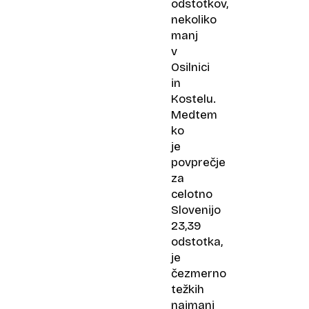
odstotkov,
nekoliko
manj
v
Osilnici
in
Kostelu.
Medtem
ko
je
povprečje
za
celotno
Slovenijo
23,39
odstotka,
je
čezmerno
težkih
najmanj