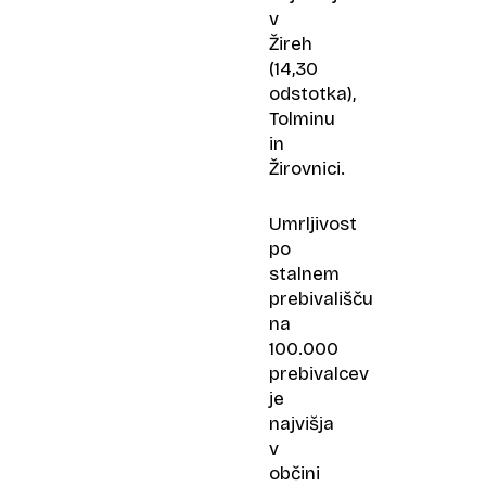
v
Žireh
(14,30
odstotka),
Tolminu
in
Žirovnici.
Umrljivost
po
stalnem
prebivališču
na
100.000
prebivalcev
je
najvišja
v
občini