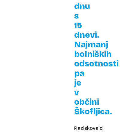
dnu
s
15
dnevi.
Najmanj
bolniških
odsotnosti
pa
je
v
občini
Škofljica.
Raziskovalci