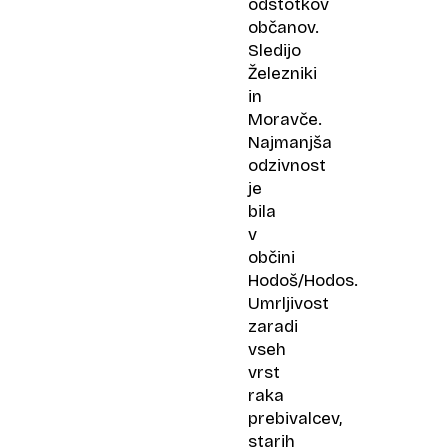
odstotkov
občanov.
Sledijo
Železniki
in
Moravče.
Najmanjša
odzivnost
je
bila
v
občini
Hodoš/Hodos.
Umrljivost
zaradi
vseh
vrst
raka
prebivalcev,
starih