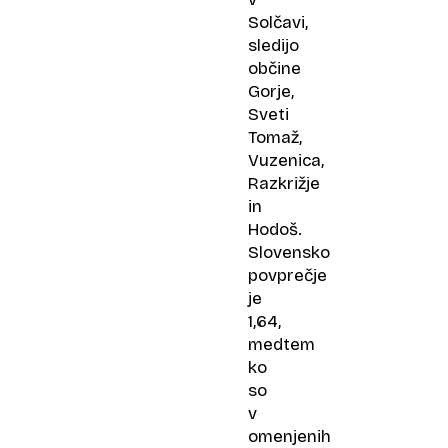
Solčavi,
sledijo
občine
Gorje,
Sveti
Tomaž,
Vuzenica,
Razkrižje
in
Hodoš.
Slovensko
povprečje
je
1,64,
medtem
ko
so
v
omenjenih