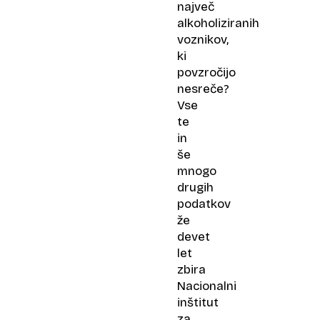
največ
alkoholiziranih
voznikov,
ki
povzročijo
nesreče?
Vse
te
in
še
mnogo
drugih
podatkov
že
devet
let
zbira
Nacionalni
inštitut
za