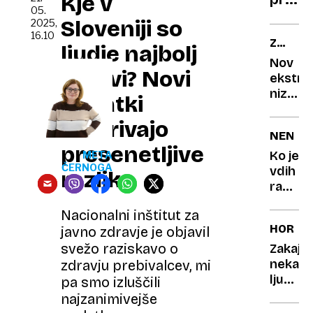
Kje v
05.
v
Sloveniji so
2025,
prepr
16.10
ZA
ljudje najbolj
širjen
NAJBOL
Nov
malar
zdravi? Novi
VARČN
ekstr
nizkoc
podatki
»Za
razkrivajo
let
NENAV
sem
presenetljive
plačal
Ko je
META
ČERNOGA
drobiž
vdih
razlike
in
razkošj
stal«
Iz
Nacionalni inštitut za
spreh
HOROS
javno zdravje je objavil
že
štirikr
svežo raziskavo o
Zakaj
na
nekate
zdravju prebivalcev, mi
oddele
ljudje
pa smo izluščili
za
dvojčk
najzanimivejše
intenz
ne