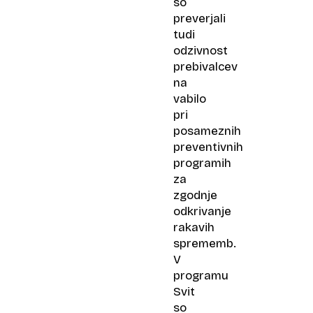
so
preverjali
tudi
odzivnost
prebivalcev
na
vabilo
pri
posameznih
preventivnih
programih
za
zgodnje
odkrivanje
rakavih
sprememb.
V
programu
Svit
so