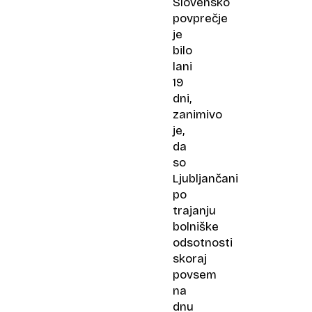
Slovensko
povprečje
je
bilo
lani
19
dni,
zanimivo
je,
da
so
Ljubljančani
po
trajanju
bolniške
odsotnosti
skoraj
povsem
na
dnu