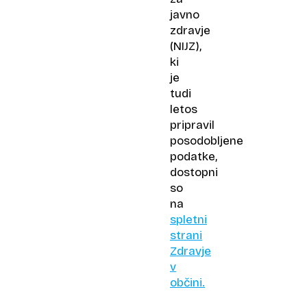
javno
zdravje
(NIJZ),
ki
je
tudi
letos
pripravil
posodobljene
podatke,
dostopni
so
na
spletni
strani
Zdravje
v
občini.