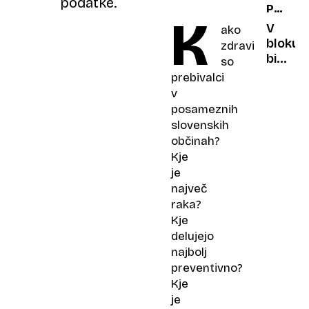
podatke.
PRAVNI
nego
marajo
K
SVETUJ
V
ako
bloku
zdravi
bi
so
vgradil
prebivalci
dvigalo
v
Kaj
posameznih
storiti,
slovenskih
če
občinah?
se s
Kje
tem
je
ne
največ
strinja
raka?
Kje
delujejo
najbolj
preventivno?
Kje
je