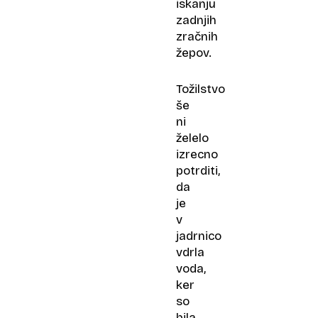
iskanju
zadnjih
zračnih
žepov.
Tožilstvo
še
ni
želelo
izrecno
potrditi,
da
je
v
jadrnico
vdrla
voda,
ker
so
bila