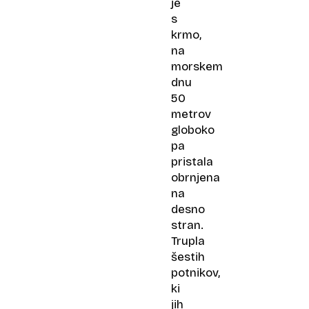
je
s
krmo,
na
morskem
dnu
50
metrov
globoko
pa
pristala
obrnjena
na
desno
stran.
Trupla
šestih
potnikov,
ki
jih