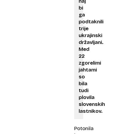
naj
bi
ga
podtaknili
trije
ukrajinski
državljani.
Med
22
zgorelimi
jahtami
so
bila
tudi
plovila
slovenskih
lastnikov.
Potonila