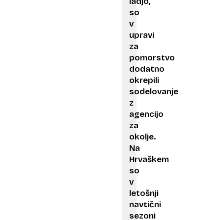
ladjo,
so
v
upravi
za
pomorstvo
dodatno
okrepili
sodelovanje
z
agencijo
za
okolje.
Na
Hrvaškem
so
v
letošnji
navtični
sezoni