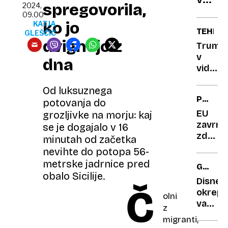
spregovorila,
2024,
lov
09.00
na
ko jo
KATJA
TEHNOL
GLEŠČIČ
nov
dvignejo z
Trump
Guinn
v
dna
rekor
videos
srbske
Od luksuznega
turbof
PREVEL
dvojca
potovanja do
TVEGA
EU
grozljivke na morju: kaj
zavrnil
se je dogajalo v 16
zdravil
minutah od začetka
podjet
nevihte do potopa 56-
Lilly
metrske jadrnice pred
GAL
za
obalo Sicilije.
GADOT
Alzhei
Disney
Č
boleze
okrepil
olni
varova
z
slavne
migranti,
zvezdn