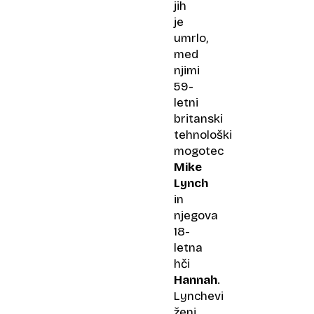
jih
je
umrlo,
med
njimi
59-
letni
britanski
tehnološki
mogotec
Mike
Lynch
in
njegova
18-
letna
hči
Hannah
.
Lynchevi
ženi