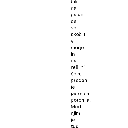
bili
na
palubi,
da
so
skočili
v
morje
in
na
rešilni
čoln,
preden
je
jadrnica
potonila.
Med
njimi
je
tudi