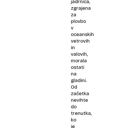
jadrnica,
zgrajena
za
plovbo
v
oceanskih
vetrovih
in
valovih,
morala
ostati
na
gladini.
Od
začetka
nevihte
do
trenutka,
ko
je