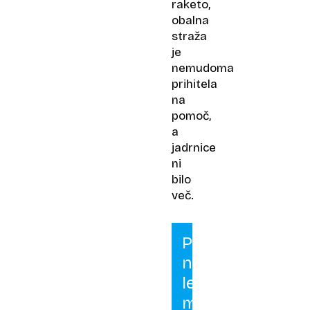
raketo,
obalna
straža
je
nemudoma
prihitela
na
pomoč,
a
jadrnice
ni
bilo
več.
Pri
nas
letos
mirno,