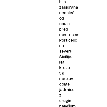
bila
zasidrana
nedaleč
od
obale
pred
mestecem
Porticello
na
severu
Sicilije.
Na
krovu
56
metrov
dolge
jadrnice
z
drugim
najvišjim