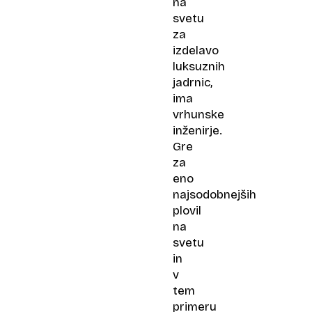
na
svetu
za
izdelavo
luksuznih
jadrnic,
ima
vrhunske
inženirje.
Gre
za
eno
najsodobnejših
plovil
na
svetu
in
v
tem
primeru