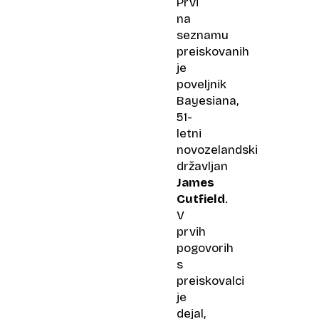
Prvi
na
seznamu
preiskovanih
je
poveljnik
Bayesiana,
51-
letni
novozelandski
državljan
James
Cutfield
.
V
prvih
pogovorih
s
preiskovalci
je
dejal,