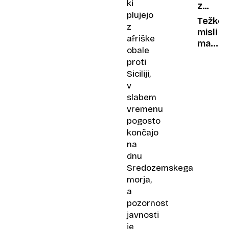
ki
ZAHRB
potem
plujejo
BOLEZ
ko je
Težke
z
prejela
misli
afriške
grožnj
mame
obale
s
Tadeje
proti
smrtjo
Bom
Siciliji,
dočaka
v
hčerin
slabem
prvi
vremenu
šolski
pogosto
dan?
končajo
na
dnu
Sredozemskega
morja,
a
pozornost
javnosti
je