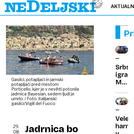
AKTUAL
Pr
RUMEN
NOVIC
Srbsk
igrale
Gasilci, potapljači in jamski
Miloš
potapljači pred mestom
Bikov
Porticello, kjer je v nevihti potonila
jadrnica Bayesian, sedem ljudi je
mast
umrlo. / Foto: italijanski
služi
gasilci/Vigili del Fuoco
DOBRO
v
PROJEK
Velen
Rusiji
harmo
Jadrnica bo
29.
08.
v