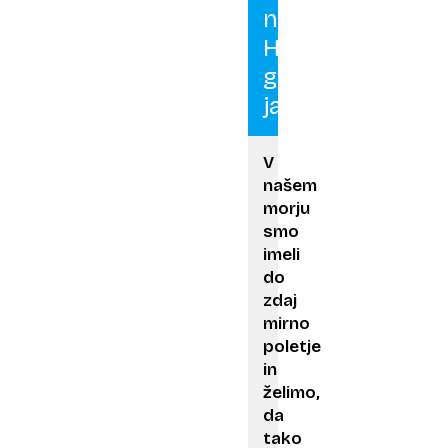
na
Hrvaškem
gorele
jahte
V
našem
morju
smo
imeli
do
zdaj
mirno
poletje
in
želimo,
da
tako