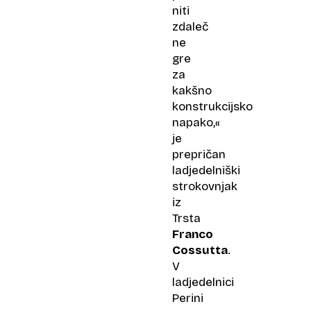
niti
zdaleč
ne
gre
za
kakšno
konstrukcijsko
napako,«
je
prepričan
ladjedelniški
strokovnjak
iz
Trsta
Franco
Cossutta
.
V
ladjedelnici
Perini