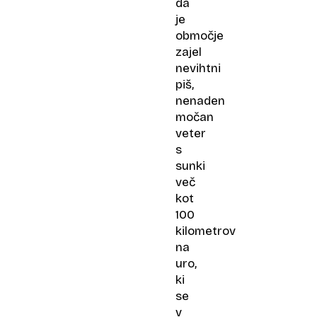
da
je
območje
zajel
nevihtni
piš,
nenaden
močan
veter
s
sunki
več
kot
100
kilometrov
na
uro,
ki
se
v