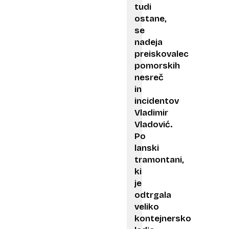
tudi
ostane,
se
nadeja
preiskovalec
pomorskih
nesreč
in
incidentov
Vladimir
Vladović.
Po
lanski
tramontani,
ki
je
odtrgala
veliko
kontejnersko