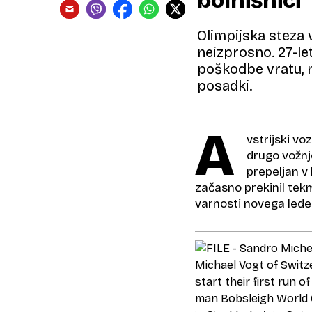
bolnišnici
Olimpijska steza 
neizprosno. 27-le
poškodbe vratu, n
posadki.
A
vstrijski v
drugo vožnj
prepeljan v b
začasno prekinil tekm
varnosti novega lede