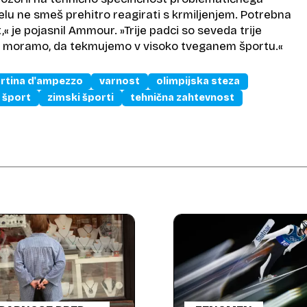
elu ne smeš prehitro reagirati s krmiljenjem. Potrebna
,« je pojasnil Ammour. »Trije padci so seveda trije
se moramo, da tekmujemo v visoko tveganem športu.«
rtina d'ampezzo
varnost
olimpijska steza
šport
zimski športi
tehnična zahtevnost