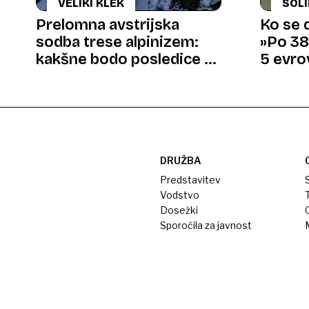
VELIKI KLEK
SOL
MAT
Prelomna avstrijska
Ko se 
sodba trese alpinizem:
»Po 38 
kakšne bodo posledice za
5 evro
slovenske gornike
DRUŽBA
Predstavitev
S
Vodstvo
T
Dosežki
Sporočila za javnost
M