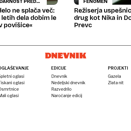
IDARNOST PRED
FENOMEN
EMATIKO
delo ne splača več:
Režiserja uspešni
letih dela dobim le
drug kot Nika in 
v povišice«
Prevc
OGLAŠEVANJE
EDICIJE
PROJEKTI
pletni oglasi
Dnevnik
Gazela
iskani oglasi
Nedeljski dnevnik
Zlata nit
Osmrtnice
Razvedrilo
ali oglasi
Naročanje edicij