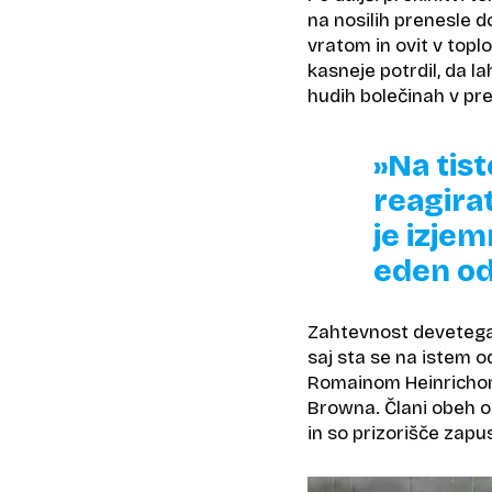
na nosilih prenesle do
vratom in ovit v topl
kasneje potrdil, da 
hudih bolečinah v pre
»Na tis
reagira
je izjem
eden od
Zahtevnost devetega z
saj sta se na istem 
Romainom Heinrichom
Browna. Člani obeh o
in so prizorišče zapu