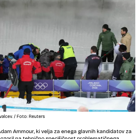
lcev. / Foto: Reuters
dam Ammour, ki velja za enega glavnih kandidatov za
 opozoril na tehnično specifičnost problematičnega