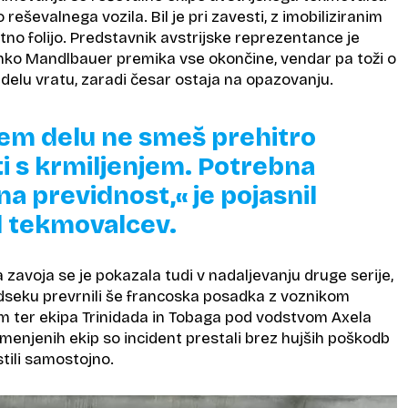
 reševalnega vozila. Bil je pri zavesti, z imobiliziranim
otno folijo. Predstavnik avstrijske reprezentance je
lahko Mandlbauer premika vse okončine, vendar pa toži o
delu vratu, zaradi česar ostaja na opazovanju.
tem delu ne smeš prehitro
ti s krmiljenjem. Potrebna
na previdnost,« je pojasnil
 tekmovalcev.
avoja se je pokazala tudi v nadaljevanju druge serije,
odseku prevrnili še francoska posadka z voznikom
 ter ekipa Trinidada in Tobaga pod vodstvom Axela
menjenih ekip so incident prestali brez hujših poškodb
stili samostojno.