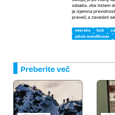
odseka. »Na tistem d
je izjemna previdnost
preveč, a zavedati 
nesreča
bob
co
jakob mandlbauer
Preberite več