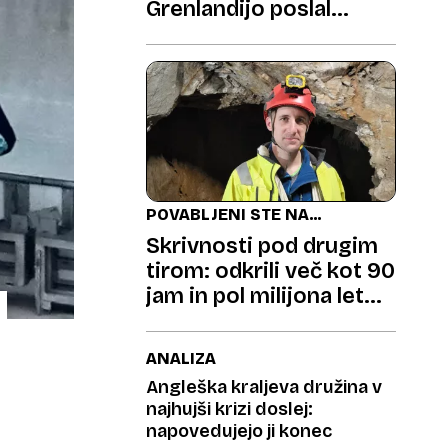
Grenlandijo poslal
vojaško bolniško ladjo
POVABLJENI STE NA
KAVO
Skrivnosti pod drugim
tirom: odkrili več kot 90
jam in pol milijona let
stare zgodbe
ANALIZA
Angleška kraljeva družina v
najhujši krizi doslej:
napovedujejo ji konec