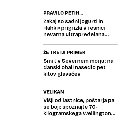
PRAVILO PETIH
SESTAVIN
Zakaj so sadni jogurti in
»lahki« prigrizki v resnici
nevarna ultrapredelana
past?
ŽE TRETJI PRIMER
Smrt v Severnem morju: na
danski obali nasedlo pet
kitov glavačev
VELIKAN
Višji od lastnice, poštarja pa
se boji: spoznajte 70-
kilogramskega Wellingtona,
ki nosi konjsko opravo