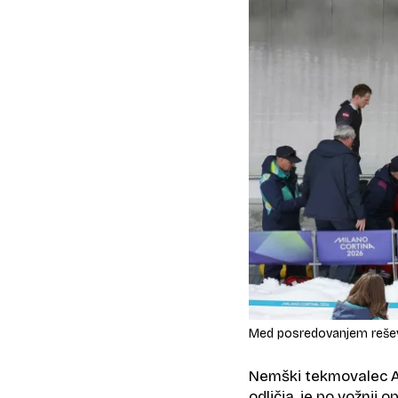
Med posredovanjem reševa
Nemški tekmovalec A
odličja, je po vožnji