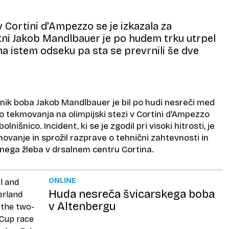
v Cortini d'Ampezzo se je izkazala za
tni Jakob Mandlbauer je po hudem trku utrpel
a istem odseku pa sta se prevrnili še dve
oznik boba Jakob Mandlbauer je bil po hudi nesreči med
o tekmovanja na olimpijski stezi v Cortini d'Ampezzo
olnišnico. Incident, ki se je zgodil pri visoki hitrosti, je
ovanje in sprožil razprave o tehnični zahtevnosti in
nega žleba v drsalnem centru Cortina.
ONLINE
Huda nesreča švicarskega boba
v Altenbergu