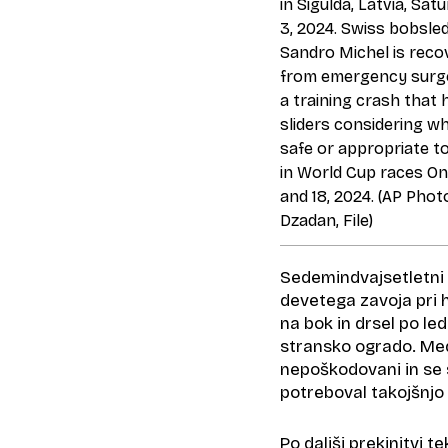
Sedemindvajsetletni 
devetega zavoja pri hi
na bok in drsel po led
stransko ogrado. Medt
nepoškodovani in se s
potreboval takojšnjo
Po daljši prekinitvi