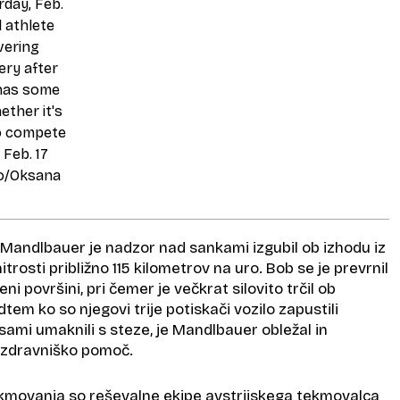
Mandlbauer je nadzor nad sankami izgubil ob izhodu iz
trosti približno 115 kilometrov na uro. Bob se je prevrnil
eni površini, pri čemer je večkrat silovito trčil ob
em ko so njegovi trije potiskači vozilo zapustili
ami umaknili s steze, je Mandlbauer obležal in
 zdravniško pomoč.
 tekmovanja so reševalne ekipe avstrijskega tekmovalca