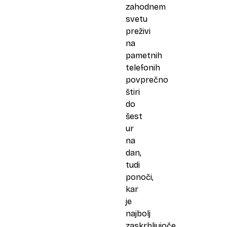
zahodnem
svetu
preživi
na
pametnih
telefonih
povprečno
štiri
do
šest
ur
na
dan,
tudi
ponoči,
kar
je
najbolj
zaskrbljujoče,