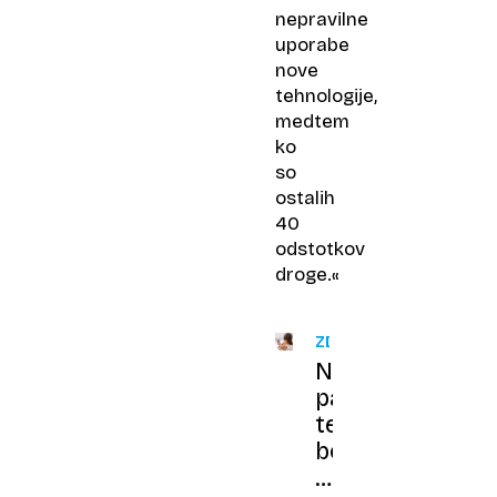
nepravilne
uporabe
nove
tehnologije,
medtem
ko
so
ostalih
40
odstotkov
droge.«
ZDRAVJE
Nam
pametni
telefoni
bolj
škodijo,