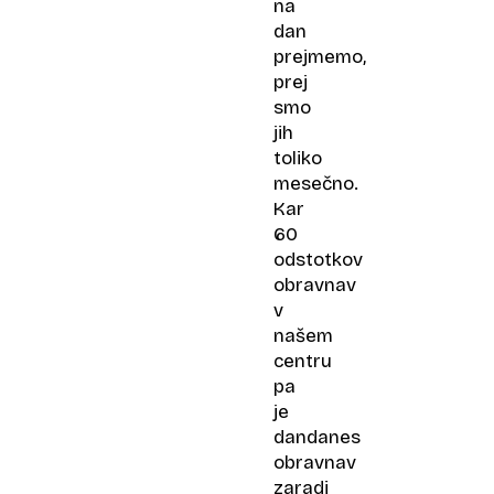
na
dan
prejmemo,
prej
smo
jih
toliko
mesečno.
Kar
60
odstotkov
obravnav
v
našem
centru
pa
je
dandanes
obravnav
zaradi