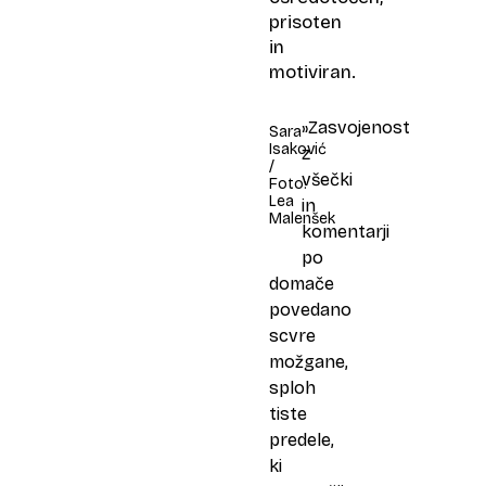
prisoten
in
motiviran.
»Zasvojenost
Sara
Isaković
z
/
všečki
Foto:
Lea
in
Malenšek
komentarji
po
domače
povedano
scvre
možgane,
sploh
tiste
predele,
ki