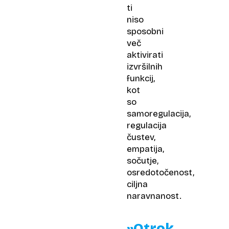
ti
niso
sposobni
več
aktivirati
izvršilnih
funkcij,
kot
so
samoregulacija,
regulacija
čustev,
empatija,
sočutje,
osredotočenost,
ciljna
naravnanost.
»Otrok