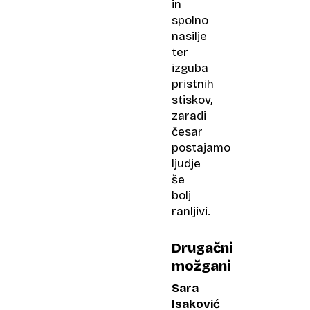
in
spolno
nasilje
ter
izguba
pristnih
stiskov,
zaradi
česar
postajamo
ljudje
še
bolj
ranljivi.
Drugačni
možgani
Sara
Isaković