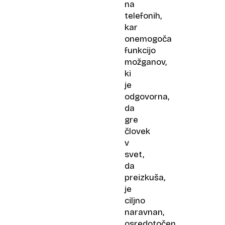
na
telefonih,
kar
onemogoča
funkcijo
možganov,
ki
je
odgovorna,
da
gre
človek
v
svet,
da
preizkuša,
je
ciljno
naravnan,
osredotočen,