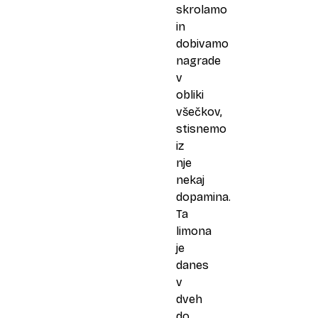
skrolamo
in
dobivamo
nagrade
v
obliki
všečkov,
stisnemo
iz
nje
nekaj
dopamina.
Ta
limona
je
danes
v
dveh
do