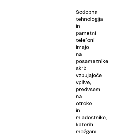
kot
si
Sodobna
mislimo?
tehnologija
in
pametni
telefoni
imajo
na
posameznike
skrb
vzbujajoče
vplive,
predvsem
na
otroke
in
mladostnike,
katerih
možgani