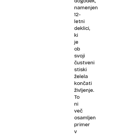
dogodek,
namenjen
12-
letni
deklici,
ki
je
ob
svoji
čustveni
stiski
želela
končati
življenje.
To
ni
več
osamljen
primer
v