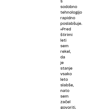
s
sodobno
tehnologijo
rapidno
poslabšuje.
»Pred
štirimi
leti
sem
rekel,
da
je
stanje
vsako
leto
slabše,
nato
sem
začel
govoriti,