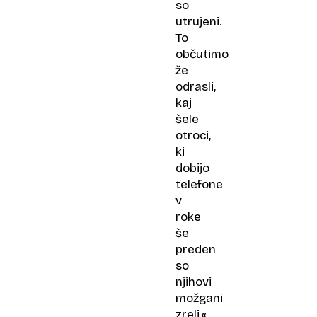
so
utrujeni.
To
občutimo
že
odrasli,
kaj
šele
otroci,
ki
dobijo
telefone
v
roke
še
preden
so
njihovi
možgani
zreli,«