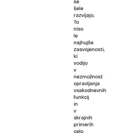
se
šele
razvijajo.
To
niso
le
najhujše
zasvojenosti,
ki
vodijo
v
nezmožnost
opravljanja
vsakodnevnih
funkcij
in
v
skrajnih
primerih
celo