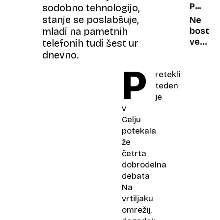
POTROŠ
sodobno tehnologijo,
ugasni
zgodov
KOTIČE
stanje se poslabšuje,
MTV
Pripad
Ne
pa
mladi na pametnih
boste
mrtve
verjeli:
telefonih tudi šest ur
deklet
prepro
dnevno.
brisač
P
pomag
retekli
pri
teden
varčev
je
in
v
sušenj
Celju
perila
potekala
že
četrta
dobrodelna
debata
Na
vrtiljaku
omrežij,