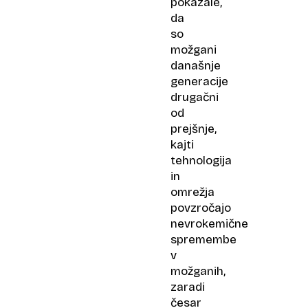
pokazale,
da
so
možgani
današnje
generacije
drugačni
od
prejšnje,
kajti
tehnologija
in
omrežja
povzročajo
nevrokemične
spremembe
v
možganih,
zaradi
česar