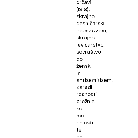
državi
(ISIS),
skrajno
desničarski
neonacizem,
skrajno
levičarstvo,
sovraštvo
do
žensk
in
antisemitizem.
Zaradi
resnosti
grožnje
so
mu
oblasti
te
dni