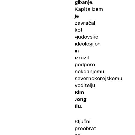
gibanje.
Kapitalizem
je
zavračal
kot
»judovsko
ideologijo«
in
izrazil
podporo
nekdanjemu
severnokorejskemu
voditelju
Kim
Jong
Ilu
.
Ključni
preobrat