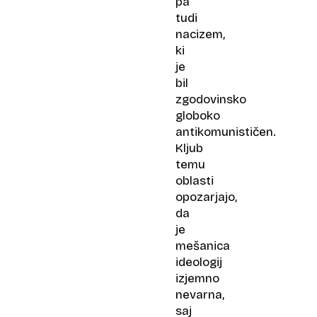
pa
tudi
nacizem,
ki
je
bil
zgodovinsko
globoko
antikomunističen.
Kljub
temu
oblasti
opozarjajo,
da
je
mešanica
ideologij
izjemno
nevarna,
saj