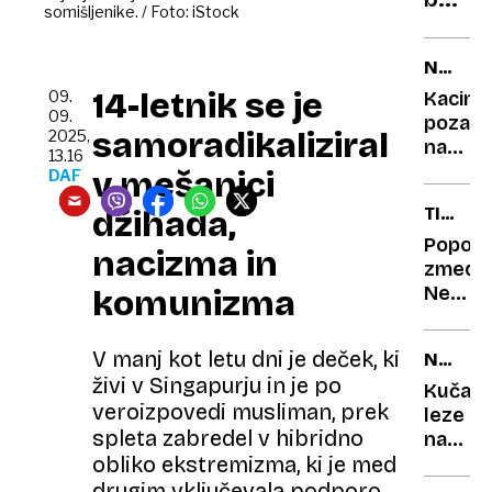
napro
somišljenike. / Foto: iStock
misli:
pri
Medic
nas?
NEKOČ
čudež
IN
14-letnik se je
09.
Kacin
in
DANES
09.
pozabil
nova
samoradikaliziral
2025,
na
13.16
etičn
rdečo
v mešanici
DAF
vpraš
zvezd
džihada,
TIKTOK
na
ZVEZDN
titovki
Popoln
nacizma in
zmeda
Nevedn
komunizma
turistk
v
V manj kot letu dni je deček, ki
NEDELJ
Afriko
živi v Singapurju in je po
PRED
names
Kučan
30
veroizpovedi musliman, prek
v
leze
LETI
spleta zabredel v hibridno
Francij
na
obliko ekstremizma, ki je med
šank
drugim vključevala podporo