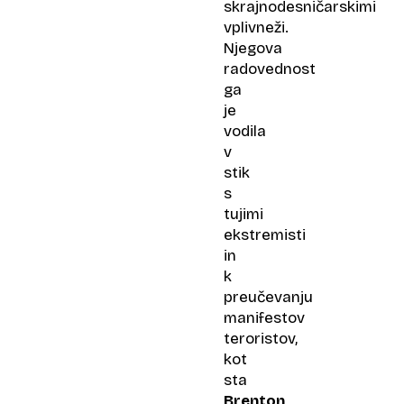
skrajnodesničarskimi
vplivneži.
Njegova
radovednost
ga
je
vodila
v
stik
s
tujimi
ekstremisti
in
k
preučevanju
manifestov
teroristov,
kot
sta
Brenton