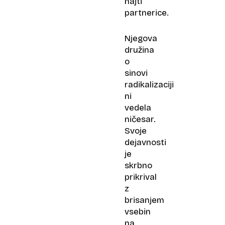
najti
partnerice.
Njegova
družina
o
sinovi
radikalizaciji
ni
vedela
ničesar.
Svoje
dejavnosti
je
skrbno
prikrival
z
brisanjem
vsebin
na