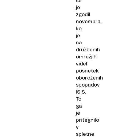
se
je
zgodil
novembra,
ko
je
na
družbenih
omrežjih
videl
posnetek
oboroženih
spopadov
ISIS.
To
ga
je
pritegnilo
v
spletne