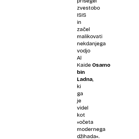
prisegel
zvestobo
ISIS
in
začel
malikovati
nekdanjega
vodjo
Al
Kaide
Osamo
bin
Ladna
,
ki
ga
je
videl
kot
»očeta
modernega
džihada«.