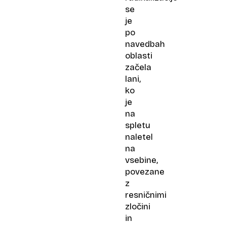
se
je
po
navedbah
oblasti
začela
lani,
ko
je
na
spletu
naletel
na
vsebine,
povezane
z
resničnimi
zločini
in