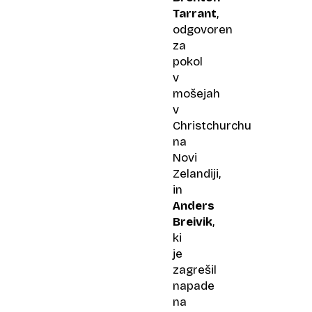
Tarrant
,
odgovoren
za
pokol
v
mošejah
v
Christchurchu
na
Novi
Zelandiji,
in
Anders
Breivik
,
ki
je
zagrešil
napade
na