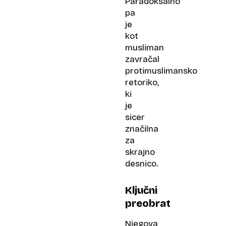
Paradoksalno
pa
je
kot
musliman
zavračal
protimuslimansko
retoriko,
ki
je
sicer
značilna
za
skrajno
desnico.
Ključni
preobrat
Njegova