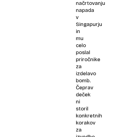
načrtovanju
napada
v
Singapurju
in
mu
celo
poslal
priročnike
za
izdelavo
bomb.
Čeprav
deček
ni
storil
konkretnih
korakov
za
izvedbo