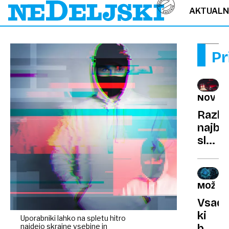
AKTUAL
Pr
NOVOS
Razkr
najbol
slove
avto
v
novi
MOŽGA
podob
Vsade
Kdaj
ki
bo
Uporabniki lahko na spletu hitro
najdejo skrajne vsebine in
bere