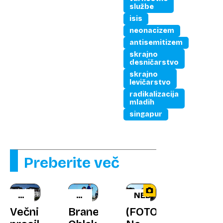
službe
isis
neonacizem
antisemitizem
skrajno
desničarstvo
skrajno
levičarstvo
radikalizacija
mladih
singapur
Preberite več
VSEVEDA
ŠPORTNE
NEBO
NEDA
LEGENDE
Večni
Brane
(FOTO)