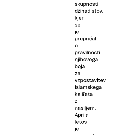
skupnosti
džihadistov,
kjer
se
je
prepričal
o
pravilnosti
njihovega
boja
za
vzpostavitev
islamskega
kalifata
z
nasiljem.
Aprila
letos
je