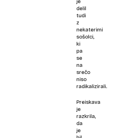
je
delil
tudi
z
nekaterimi
sošolci,
ki
pa
se
na
srečo
niso
radikalizirali.
Preiskava
je
razkrila,
da
je
bil