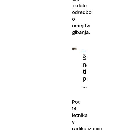
izdale
odredbo
o
omejitvi
gibanja.
ŠOK
V
Štirinajstletnik
NEMČIJI
na
tiktoku
prisegel
zvestobo
teroristom
in
Pot
načrtoval
14-
pokol
letnika
v
radikalizacijo