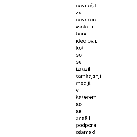
navdušil
za
nevaren
»solatni
bar«
ideologij,
kot
so
se
izrazili
tamkajšnji
mediji,
v
katerem
so
se
znašli
podpora
Islamski