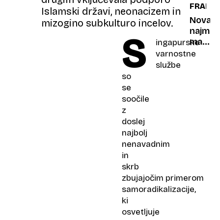
FRANCI
Islamski državi, neonacizem in
Nova
mizogino subkulturo incelov.
najmla
S
matura
ingapurske
v
varnostne
zgodov
službe
je
so
stara
se
komaj
soočile
devet
z
let
doslej
najbolj
nenavadnim
in
skrb
zbujajočim primerom
samoradikalizacije,
ki
osvetljuje