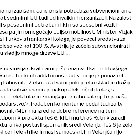
o naj zapišem, da je prišla pobuda za subvencioniranje
ot sedmimi leti tudi od invalidnih organizacij. Na žalost
di s posebnimi potrebami, ki niso sposobni voziti
lesa pa jim omogočajo boljšo mobilnost. Minister Vizjak
ivši Turkov strankarski kolega, je povečal sredstva za
lesa več kot 100 %. Avstrija je začela subvencionirati
mu sledijo mnoge države EU …
novinarja s kraticami je še ena cvetka, tudi bivšega
esmisel in kontradiktornost subvencije je ponazoril
Lahovnik: 'Z eko dajatvami polnijo eko sklad in dražijo
sklada subvencionirajo nakup električnih koles, s
abo elektrike in zmanjšajo porabo kalorij. To je naše
odarstvo.'«. Podoben komentar je podal tudi za tv
hovnik (ML) ima izredne dobre reference na tem
odpornik projekta Teš 6, ki bi mu Uroš Rotnik zaradi
u lahko postavil spomenik sredi Velenja. Teš 6 je zelo
ki ceni elektrike in naši samooskrbi in Velenjčani jo