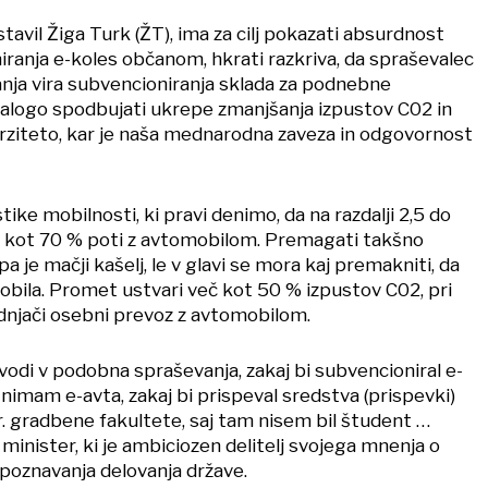
stavil Žiga Turk (ŽT), ima za cilj pokazati absurdnost
iranja e-koles občanom, hkrati razkriva, da spraševalec
anja vira subvencioniranja sklada za podnebne
alogo spodbujati ukrepe zmanjšanja izpustov C02 in
erziteto, kar je naša mednarodna zaveza in odgovornost
stike mobilnosti, ki pravi denimo, da na razdalji 2,5 do
 kot 70 % poti z avtomobilom. Premagati takšno
a je mačji kašelj, le v glavi se mora kaj premakniti, da
ila. Promet ustvari več kot 50 % izpustov C02, pri
njači osebni prevoz z avtomobilom.
vodi v podobna spraševanja, zakaj bi subvencioniral e-
nimam e-avta, zakaj bi prispeval sredstva (prispevki)
r. gradbene fakultete, saj tam nisem bil študent …
 minister, ki je ambiciozen delitelj svojega mnenja o
 poznavanja delovanja države.