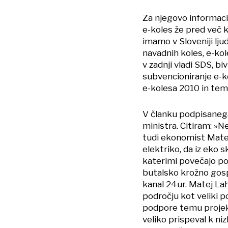
Za njegovo informacij
e-koles že pred več k
imamo v Sloveniji lju
navadnih koles, e-ko
v zadnji vladi SDS, b
subvencioniranje e-ko
e-kolesa 2010 in te
V članku podpisanega 
ministra. Citiram: »N
tudi ekonomist Matej 
elektriko, da iz eko 
katerimi povečajo por
butalsko krožno gosp
kanal 24ur. Matej La
področju kot veliki p
podpore temu projekt
veliko prispeval k niz