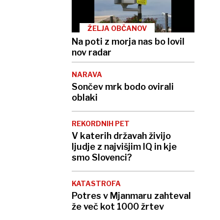
ŽELJA OBČANOV
Na poti z morja nas bo lovil
nov radar
NARAVA
Sončev mrk bodo ovirali
oblaki
REKORDNIH PET
V katerih državah živijo
ljudje z najvišjim IQ in kje
smo Slovenci?
KATASTROFA
Potres v Mjanmaru zahteval
že več kot 1000 žrtev