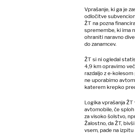
Vprašanje, ki ga je za
odločitve subvencion
ŽT na pozna financir
spremembe, ki ima n
ohraniti naravno div
do zanamcev.
ŽT si ni ogledal stati
4,9 km opravimo več
razdaljo z e-kolesom p
ne uporabimo avtomob
katerem krepko pred
Logika vprašanja ŽT 
avtomobile, če sploh 
za visoko šolstvo, np
Žalostno, da ŽT, bivši
vsem, pade na izpitu