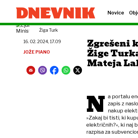
Novice
Obj
Žiga Turk
Zgrešeni 
16. 02. 2024, 17.09
Žige Turk
JOŽE PIANO
Mateja La
N
a portalu ene
zapis z nasl
nakup elektr
»Zakaj bi tisti, ki k
električnih?«, ki naj
razpisa za subvencion