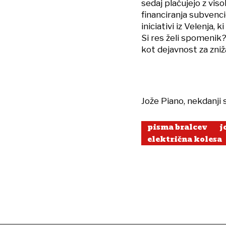
sedaj plačujejo z vis
financiranja subvencio
iniciativi iz Velenja
Si res želi spomenik?
kot dejavnost za zniž
Jože Piano, nekdanji
pisma bralcev
j
električna kolesa