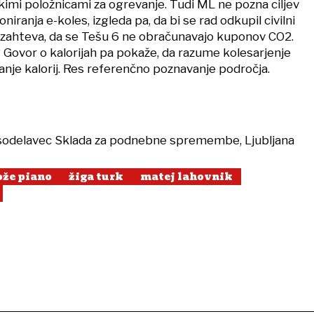
okimi položnicami za ogrevanje. Tudi ML ne pozna ciljev
niranja e-koles, izgleda pa, da bi se rad odkupil civilni
, ki zahteva, da se Tešu 6 ne obračunavajo kuponov CO2.
 Govor o kalorijah pa pokaže, da razume kolesarjenje
anje kalorij. Res referenčno poznavanje področja.
 sodelavec Sklada za podnebne spremembe, Ljubljana
ože piano
žiga turk
matej lahovnik