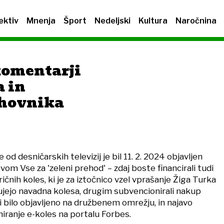
ektiv
Mnenja
Šport
Nedeljski
Kultura
Naročnina
komentarji
a in
hovnika
 od desničarskih televizij je bil 11. 2. 2024 objavljen
ovom Vse za 'zeleni prehod' – zdaj boste financirali tudi
ičnih koles, ki je za iztočnico vzel vprašanje Žiga Turka
upujejo navadna kolesa, drugim subvencionirali nakup
 bi bilo objavljeno na družbenem omrežju, in najavo
iranje e-koles na portalu Forbes.