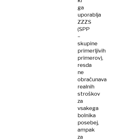
ki
ga
uporablja
ZZZS
(SPP
–
skupine
primerljivih
primerov),
resda
ne
obračunava
realnih
stroškov
za
vsakega
bolnika
posebej,
ampak
za