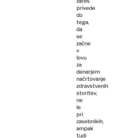
zares
privede
do
tega,
da
se
začne
v
lovu
za
denarjem
načrtovanje
zdravstvenih
storitev,
ne
le
pri
zasebnikih,
ampak
tudi