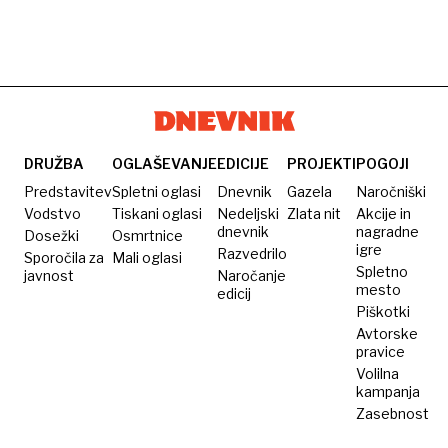
DRUŽBA
OGLAŠEVANJE
EDICIJE
PROJEKTI
POGOJI
Predstavitev
Spletni oglasi
Dnevnik
Gazela
Naročniški
Vodstvo
Tiskani oglasi
Nedeljski
Zlata nit
Akcije in
dnevnik
nagradne
Dosežki
Osmrtnice
igre
Razvedrilo
Sporočila za
Mali oglasi
Spletno
javnost
Naročanje
mesto
edicij
Piškotki
Avtorske
pravice
Volilna
kampanja
Zasebnost