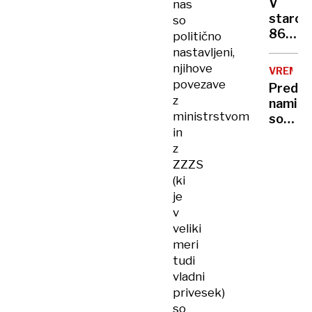
letov
V
nas
v
staros
so
koloni?
86
politično
let
nastavljeni,
umrl
njihove
VREME
košark
povezave
Pred
trener
z
nami
Don
ministrstvom
so
Nelson
in
vroči
z
dnevi,
ZZZS
za
danes
(ki
razgla
je
velika
v
požarn
veliki
ogrože
meri
tudi
vladni
privesek)
so