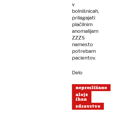
v
bolnišnicah,
prilagajati
plačilnim
anomalijam
ZZZS
namesto
potrebam
pacientov.
Delo
nepreslišano
alojz
ihan
zdravstvo