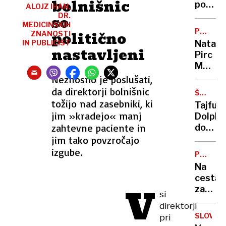
bolnišnic
porabe
ALOJZ IHAN,
piva
DR.
so
MEDICINSKIH
se
PO
politično
ZNANOSTI
ne
NESREČ
IN PUBLICIST
Nataša
bo
nastavljeni
Pirc
zausta
Musar:
na
"Težko
Neznosno je poslušati,
noben
mi
da direktorji bolnišnic
način”
ŠTEVIL
je,
TEŽAVE
tožijo nad zasebniki, ki
Tajfun
zelo
jim »kradejo« manj
Dolphi
težko.
zahtevne paciente in
dosege
Pa
Kitajsk
jim tako povzročajo
ne
evakuir
izgube.
samo
PROME
več
INFORMA
zaradi
Na
kot
sebe"
cestah
milijon
V
zastoji
ljudi,
si
Kje
odpove
direktorji
boste
1400
SLOVO
pri
stali