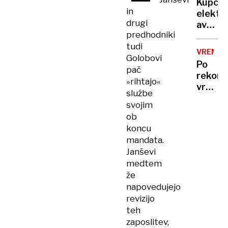
treba
Kupci
več
in
elektri
mrtvih
drugi
avtov
in
predhodniki
v
ranjeni
tudi
Sloveni
VREME
Golobovi
na
Po
trnih,
pač
rekor
denarj
»rihtajo«
vročin
za
službe
valu
subven
svojim
bomo
zmanjk
ob
končno
koncu
dočaka
mandata.
ohladi
Janševi
medtem
že
napovedujejo
revizijo
teh
zaposlitev,