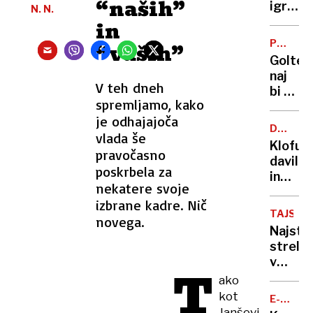
“naših”
do
igralka
N. N.
službe
in
in
avtov
novina
PO
“vaših”
za
mamo
RAZHO
Goltes
zaseb
lasala,
naj
rabo
grizla
V teh dneh
bi od
in
spremljamo, kako
Dončić
grozila
je odhajajoča
zahtev
da ji
DRUŽIN
vlada še
slabih
NASILJE
bo
Klofuta
44
pravočasno
»utrga
davil
milijon
poskrbela za
glavo«
in
evrov
nekatere svoje
grozil
in
izbrane kadre. Nič
z
manj
TAJSKA
novega.
nožem,
stikov
Najstn
a v
z
strelja
zapor
otrok
v
T
mu
šoli
ako
ne
v
kot
bo
E-
Bangko
MOBILN
Janševi