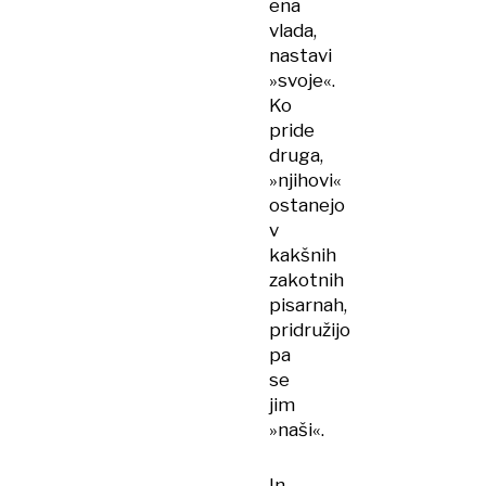
ena
vlada,
nastavi
»svoje«.
Ko
pride
druga,
»njihovi«
ostanejo
v
kakšnih
zakotnih
pisarnah,
pridružijo
pa
se
jim
»naši«.
In