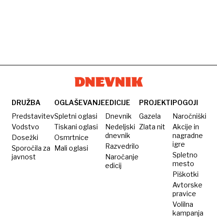
DRUŽBA
OGLAŠEVANJE
EDICIJE
PROJEKTI
POGOJI
Predstavitev
Spletni oglasi
Dnevnik
Gazela
Naročniški
Vodstvo
Tiskani oglasi
Nedeljski
Zlata nit
Akcije in
dnevnik
nagradne
Dosežki
Osmrtnice
igre
Razvedrilo
Sporočila za
Mali oglasi
Spletno
javnost
Naročanje
mesto
edicij
Piškotki
Avtorske
pravice
Volilna
kampanja