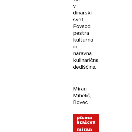
v
dinarski
svet.
Povsod
pestra
kulturna
in
naravna,
kulinarična
dediščina.
Miran
Mihelič,
Bovec
pisma
bralcev
miran