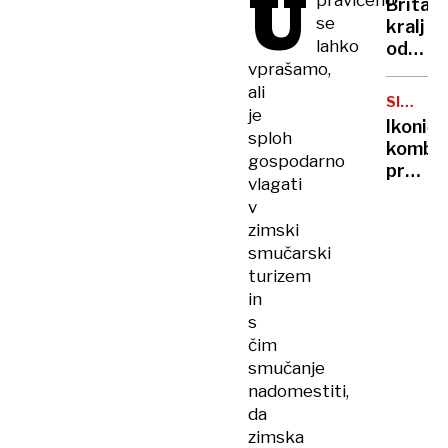
U
pravičeno
Britan
Nico
se
kralj
pa
lahko
odpove
njen
vprašamo,
obvezn
sin
ali
zaradi
SIMBOL
strans
je
HIPIJEV
Ikoničn
učinko
sploh
kombi
zdravlj
gospodarno
praznu
raka
vlagati
75.
v
rojstni
zimski
dan
smučarski
turizem
in
s
čim
smučanje
nadomestiti,
da
zimska