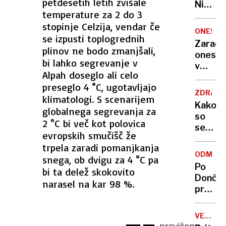
petdesetih letih zvišale
Nikoli
temperature za 2 do 3
nisem
stopinje Celzija, vendar če
pomisli
ONESNA
se izpusti toplogrednih
da je
Zaradi
to v
plinov ne bodo zmanjšali,
onesna
moji
bi lahko segrevanje v
v
Ljublja
Alpah doseglo ali celo
delu
sploh
preseglo 4 °C, ugotavljajo
Logat
mogoč
ZDRAVS
klimatologi. S scenarijem
voda
Kako
globalnega segrevanja za
nepitn
so
2 °C bi več kot polovica
se
evropskih smučišč že
zasuka
trpela zaradi pomanjkanja
cilji
ODMEV
snega, ob dvigu za 4 °C pa
Golobo
Po
bi ta delež skokovito
vlade
Dončić
narasel na kar 98 %.
prodaji
Karma
je
VELIKA
psica,
BRITANI