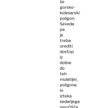
še
gorsko-
kolesarski
poligon.
Seveda
pa
je
treba
urediti
dostop
iz
doline
do
teh
mulatijer,
poligona
in
izteka
sedanjega
smučišča,