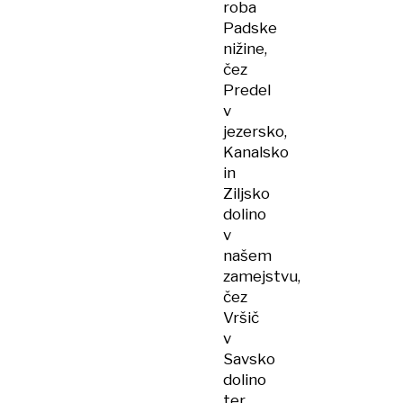
roba
Padske
nižine,
čez
Predel
v
jezersko,
Kanalsko
in
Ziljsko
dolino
v
našem
zamejstvu,
čez
Vršič
v
Savsko
dolino
ter