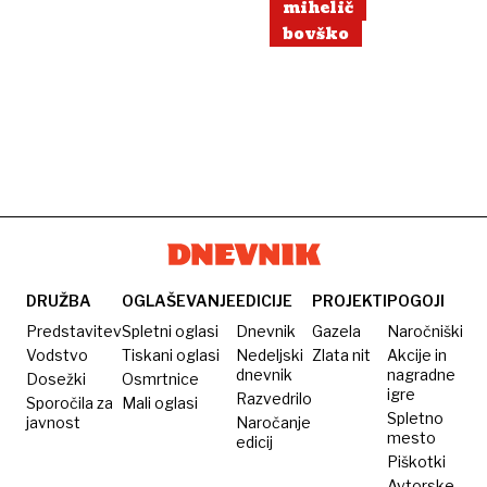
mihelič
bovško
DRUŽBA
OGLAŠEVANJE
EDICIJE
PROJEKTI
POGOJI
Predstavitev
Spletni oglasi
Dnevnik
Gazela
Naročniški
Vodstvo
Tiskani oglasi
Nedeljski
Zlata nit
Akcije in
dnevnik
nagradne
Dosežki
Osmrtnice
igre
Razvedrilo
Sporočila za
Mali oglasi
Spletno
javnost
Naročanje
mesto
edicij
Piškotki
Avtorske