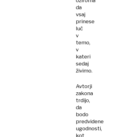
oziroma
da
vsaj
prinese
luč
v
temo,
v
kateri
sedaj
živimo.
Avtorji
zakona
trdijo,
da
bodo
predvidene
ugodnosti,
kot