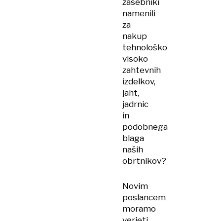
zasebniki
namenili
za
nakup
tehnološko
visoko
zahtevnih
izdelkov,
jaht,
jadrnic
in
podobnega
blaga
naših
obrtnikov?
Novim
poslancem
moramo
verjeti