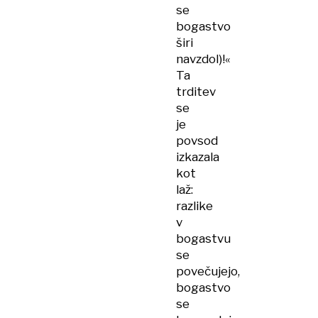
se
bogastvo
širi
navzdol)!«
Ta
trditev
se
je
povsod
izkazala
kot
laž:
razlike
v
bogastvu
se
povečujejo,
bogastvo
se