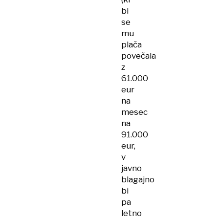
bi
se
mu
plača
povečala
z
61.000
eur
na
mesec
na
91.000
eur,
v
javno
blagajno
bi
pa
letno