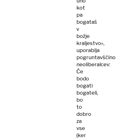
uho
kot
pa
bogataš
v
božje
kraljestvo«,
uporablja
pogruntavščino
neoliberalcev:
Če
bodo
bogati
bogateli,
bo
to
dobro
za
vse
(ker