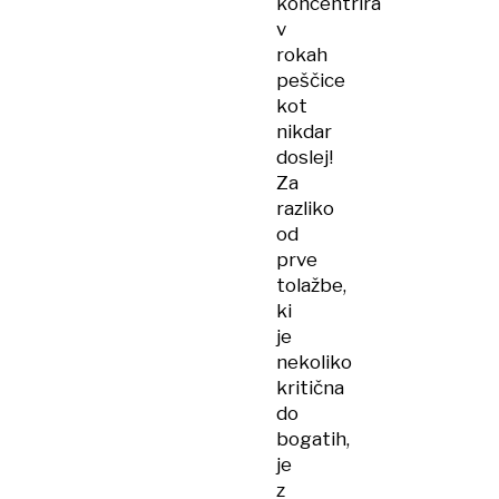
koncentrira
v
rokah
peščice
kot
nikdar
doslej!
Za
razliko
od
prve
tolažbe,
ki
je
nekoliko
kritična
do
bogatih,
je
z