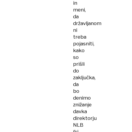
in
meni,
da
državljanom
ni
treba
pojasniti,
kako
so
prišli
do
zaključka,
da
bo
denimo
znižanje
davka
direktorju
NLB
(ki