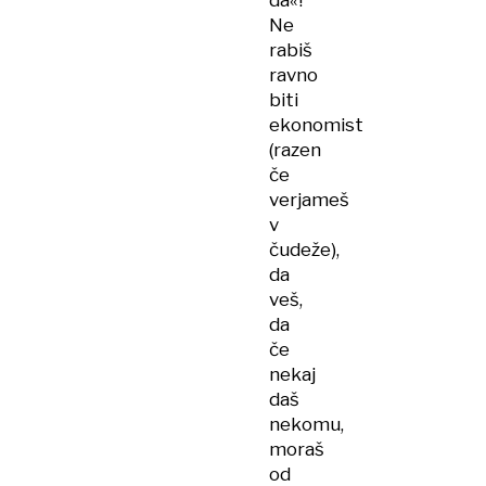
da«!
Ne
rabiš
ravno
biti
ekonomist
(razen
če
verjameš
v
čudeže),
da
veš,
da
če
nekaj
daš
nekomu,
moraš
od