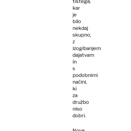
tistega,
kar
je
bilo
nekdaj
skupno,
z
izogibanjem
dajatvam
in
s
podobnimi
načini,
ki
za
družbo
niso
dobri.
Nova