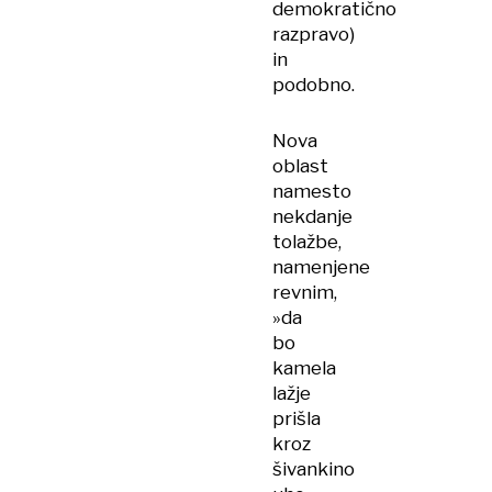
demokratično
razpravo)
in
podobno.
Nova
oblast
namesto
nekdanje
tolažbe,
namenjene
revnim,
»da
bo
kamela
lažje
prišla
kroz
šivankino