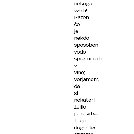
nekoga
vzeti!
Razen
če
je
nekdo
sposoben
vodo
spreminjati
v
vino;
verjamem,
da
si
nekateri
želijo
ponovitve
tega
dogodka