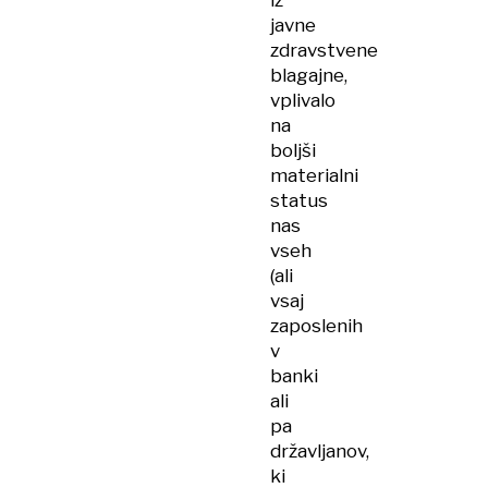
iz
javne
zdravstvene
blagajne,
vplivalo
na
boljši
materialni
status
nas
vseh
(ali
vsaj
zaposlenih
v
banki
ali
pa
državljanov,
ki