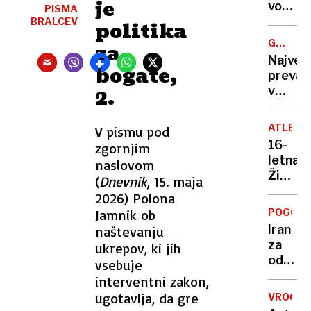
je
do
vodilno
PISMA
35
vlogo
BRALCEV
politika
stopinj
tudi
GREGOR
za
dežja
pri
MACGR
Največ
ni na
razvoj
bogate,
prevar
vidiku
zdravil
2.
v
»Leta
zgodovi
2030
ljudem
bodo
ATLETI
V pismu pod
prodaj
moji
16-
zgornjim
državo,
tekme
letna
naslovom
ki
Kitajci,
Živa
(
Dnevnik
, 15. maja
sploh
ne
Remic
2026) Polona
ni
Merck
postal
obstaj
Jamnik ob
POGOVO
svetov
Iran
naštevanju
prvaki
za
ukrepov, ki jih
v
odprtj
vsebuje
teku
Hormu
interventni zakon,
na
ožine
ugotavlja, da gre
800
VROČIN
zahtev