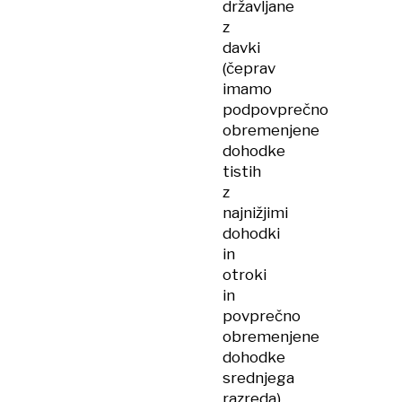
državljane
z
davki
(čeprav
imamo
podpovprečno
obremenjene
dohodke
tistih
z
najnižjimi
dohodki
in
otroki
in
povprečno
obremenjene
dohodke
srednjega
razreda).