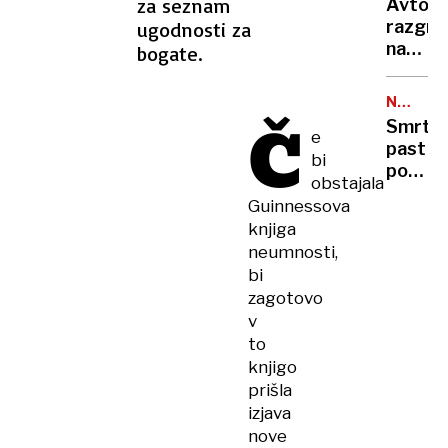
metro
za seznam
Avto,
končan
razgre
ugodnosti za
vojne,
na
bogate.
odškod
soncu?
odprav
S
sankcij
NA
tem
Č
CESTAH
…
Smrto
15-
e
past
sekun
bi
pod
trikom
obstajala
tovornj
ga
Guinnessova
400
boste
knjiga
mrtvih
ohladili
neumnosti,
na
hitreje
bi
leto,
kot
zagotovo
rešite
s
v
že
klimo
to
obstaja
knjigo
a je
prišla
v
Evropi
izjava
še ni
nove