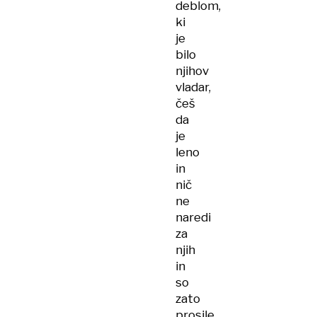
deblom,
ki
je
bilo
njihov
vladar,
češ
da
je
leno
in
nič
ne
naredi
za
njih
in
so
zato
prosile