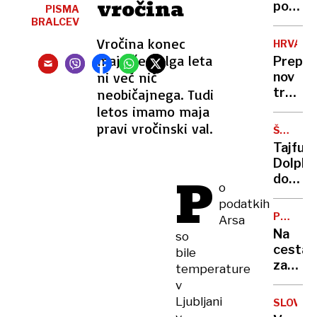
vročina
porabe
PISMA
piva
BRALCEV
se
Vročina konec
HRVAŠK
ne
maja že dolga leta
Prepreč
bo
ni več nič
nov
zausta
trk
neobičajnega. Tudi
na
vlakov,
letos imamo maja
noben
je bil
pravi vročinski val.
način”
ŠTEVIL
za
TEŽAVE
Tajfun
nedelj
Dolphi
nesreč
P
dosege
kriv
o
Kitajsk
stroje
podatkih
evakuir
PROME
Arsa
več
INFORMA
Na
so
kot
cestah
bile
milijon
zastoji
temperature
ljudi,
Kje
v
odpove
boste
Ljubljani
1400
SLOVO
stali