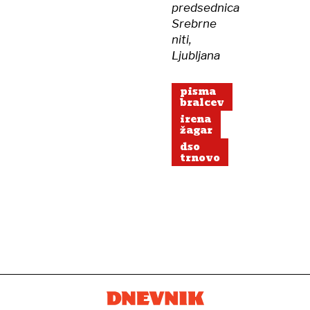
predsednica
Srebrne
niti,
Ljubljana
pisma
bralcev
irena
žagar
dso
trnovo