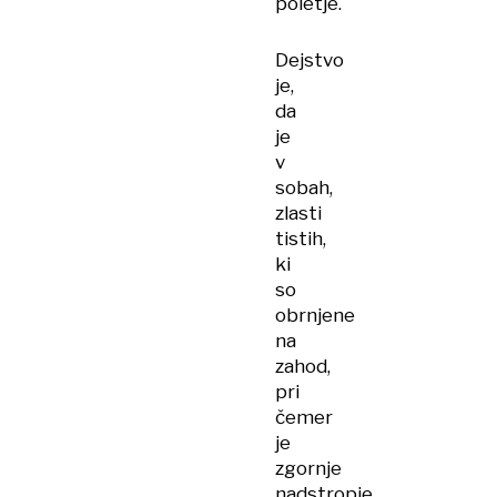
poletje.
Dejstvo
je,
da
je
v
sobah,
zlasti
tistih,
ki
so
obrnjene
na
zahod,
pri
čemer
je
zgornje
nadstropje