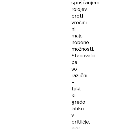
spuščanjem
rolojev,
proti
vročini
ni
majo
nobene
možnosti.
Stanovalci
pa
so
različni
–
taki,
ki
gredo
lahko
v
pritličje,
kjer