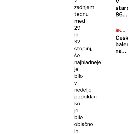
v
letov
V
v
zadnjem
staros
koloni?
tednu
86
med
let
umrl
29
ŠKODA
košark
in
1000
Češka
trener
MB
32
balerin
Don
stopinj,
na
Nelson
še
štirih
najhladneje
kolesih
je
bilo
v
nedeljo
popoldan,
ko
je
bilo
oblačno
in