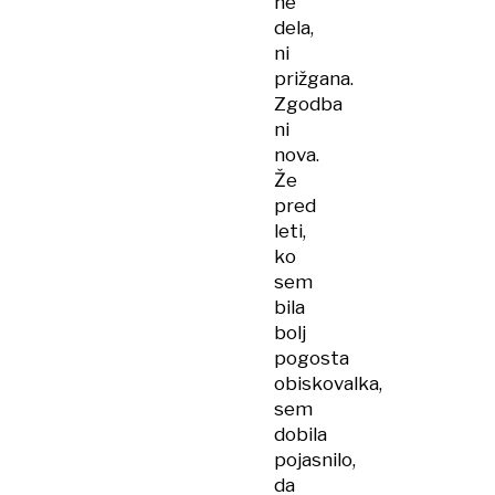
ne
dela,
ni
prižgana.
Zgodba
ni
nova.
Že
pred
leti,
ko
sem
bila
bolj
pogosta
obiskovalka,
sem
dobila
pojasnilo,
da