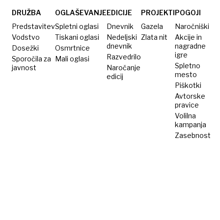
DRUŽBA
OGLAŠEVANJE
EDICIJE
PROJEKTI
POGOJI
Predstavitev
Spletni oglasi
Dnevnik
Gazela
Naročniški
Vodstvo
Tiskani oglasi
Nedeljski
Zlata nit
Akcije in
dnevnik
nagradne
Dosežki
Osmrtnice
igre
Razvedrilo
Sporočila za
Mali oglasi
Spletno
javnost
Naročanje
mesto
edicij
Piškotki
Avtorske
pravice
Volilna
kampanja
Zasebnost