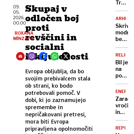
plohe
Trump
Skupaj v
09.
in
porušil
05.
neviht
odločen boj
vzhod
2026,
ARHITE
krilo,
00.00
proti
Skrivn
sodišč
modro
ROXANA
revščini in
pa
MÎNZATU
belih
ne
socialni
grških
dovoli
hiš:
izključenosti
gradnj
RELIGIJ
razlog
plesne
Bil je
vas
dvoran
na
Evropa obljublja, da bo
bo
poti
svojim prebivalcem stala
presen
do
ob strani, ko bodo
vrha,
potrebovali pomoč. V
ENERGE
nato
Zaradi
dobi, ki jo zaznamujejo
je
vročin
spremembe in
izginil
in
nepričakovani pretresi,
iz
suše
mora biti Evropa
Hollyw
tudi
pripravljena opolnomočiti
»Nise
REPORT
manj