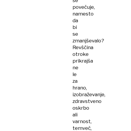
še
povečuje,
namesto
da
bi
se
zmanjševalo?
Revščina
otroke
prikrajša
ne
le
za
hrano,
izobraževanje,
zdravstveno
oskrbo
ali
varnost,
temveč,