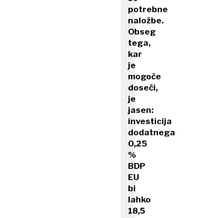
potrebne
naložbe.
Obseg
tega,
kar
je
mogoče
doseči,
je
jasen:
investicija
dodatnega
0,25
%
BDP
EU
bi
lahko
18,5