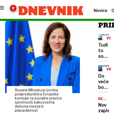
Novice
O
PRI
VOJ
Tudi
to
so
posled
ukrajin
VR
napado
Do
Rusija
večera
pred
bodo
valom
Roxana Mînzatu je izvršna
od
podpredsednica Evropske
bankro
severa
komisije za socialne pravice,
BELA
zaradi
spretnosti, kakovostna
HIŠA
začele
Nov
neplač
delovna mesta in
nastaja
zaplet:
pripravljenost
kredit