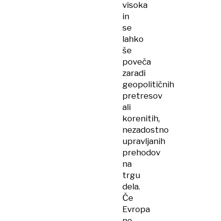
visoka
in
se
lahko
še
poveča
zaradi
geopolitičnih
pretresov
ali
korenitih,
nezadostno
upravljanih
prehodov
na
trgu
dela.
Če
Evropa
ne