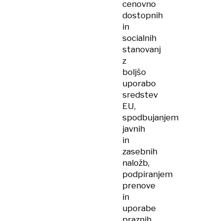
cenovno
dostopnih
in
socialnih
stanovanj
z
boljšo
uporabo
sredstev
EU,
spodbujanjem
javnih
in
zasebnih
naložb,
podpiranjem
prenove
in
uporabe
praznih