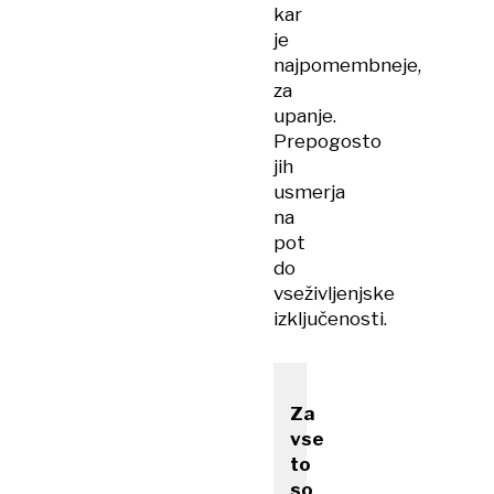
kar
je
najpomembneje,
za
upanje.
Prepogosto
jih
usmerja
na
pot
do
vseživljenjske
izključenosti.
Za
vse
to
so