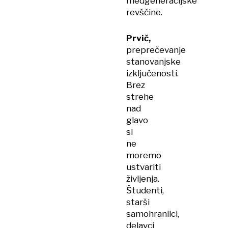
medgeneracijske
revščine.
Prvič,
preprečevanje
stanovanjske
izključenosti.
Brez
strehe
nad
glavo
si
ne
moremo
ustvariti
življenja.
Študenti,
starši
samohranilci,
delavci