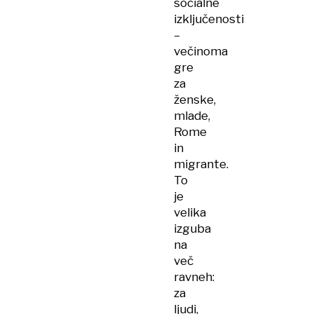
socialne
izključenosti
–
večinoma
gre
za
ženske,
mlade,
Rome
in
migrante.
To
je
velika
izguba
na
več
ravneh:
za
ljudi,