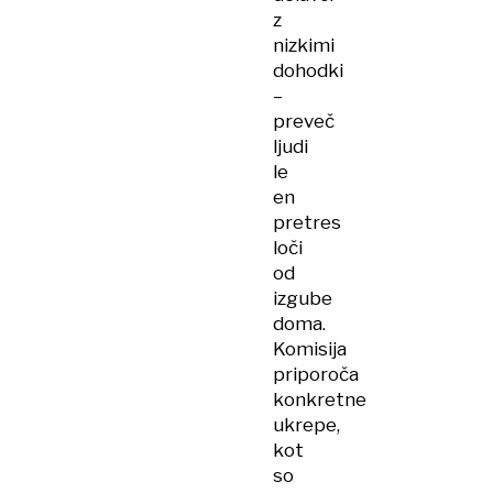
z
nizkimi
dohodki
–
preveč
ljudi
le
en
pretres
loči
od
izgube
doma.
Komisija
priporoča
konkretne
ukrepe,
kot
so