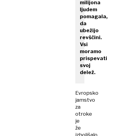
milijona
ljudem
pomagala,
da
ubežijo
revščini.
Vsi
moramo
prispevati
svoj
delež.
Evropsko
jamstvo
za
otroke
je
že
izboljšalo