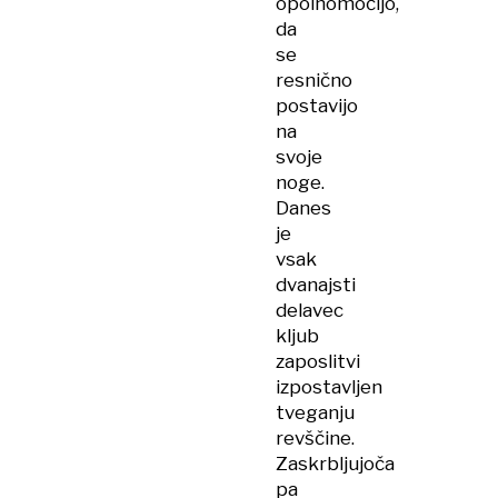
opolnomočijo,
da
se
resnično
postavijo
na
svoje
noge.
Danes
je
vsak
dvanajsti
delavec
kljub
zaposlitvi
izpostavljen
tveganju
revščine.
Zaskrbljujoča
pa