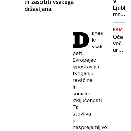
želel
in zaščititi vsakega
V
elektri
biti
Ljublja
državljana.
od
Tom
množič
kod
Cruise
na
in po
razgov
D
kakšni
KAMNIK
anes
za
cenah
Oče
je
družbo
prihaja
več
Emirat
vsak
v
ur
a
peti
Sloveni
ponoči
čaka
Evropejec
zadrže
jih
izpostavljen
otroka
zahtev
tveganju
in
pot
revščine
grozil
do
in
z
sanjsk
socialne
orožje
službe
izključenosti.
Ta
številka
je
nesprejemljivo