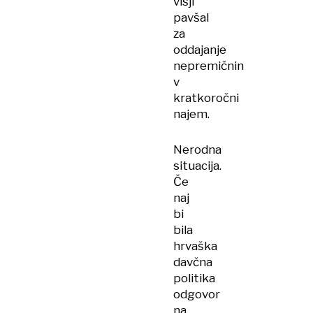
višji
pavšal
za
oddajanje
nepremičnin
v
kratkoročni
najem.
Nerodna
situacija.
Če
naj
bi
bila
hrvaška
davčna
politika
odgovor
na