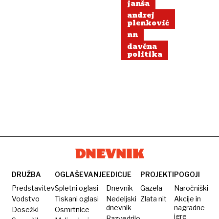
janša
andrej
plenković
nn
davčna
politika
DRUŽBA
OGLAŠEVANJE
EDICIJE
PROJEKTI
POGOJI
Predstavitev
Spletni oglasi
Dnevnik
Gazela
Naročniški
Vodstvo
Tiskani oglasi
Nedeljski
Zlata nit
Akcije in
dnevnik
nagradne
Dosežki
Osmrtnice
igre
Razvedrilo