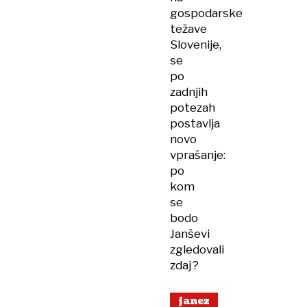
gospodarske
težave
Slovenije,
se
po
zadnjih
potezah
postavlja
novo
vprašanje:
po
kom
se
bodo
Janševi
zgledovali
zdaj?
janez