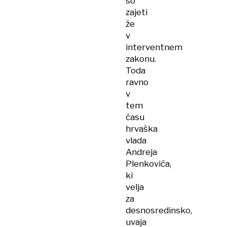
so
zajeti
že
v
interventnem
zakonu.
Toda
ravno
v
tem
času
hrvaška
vlada
Andreja
Plenkovića,
ki
velja
za
desnosredinsko,
uvaja