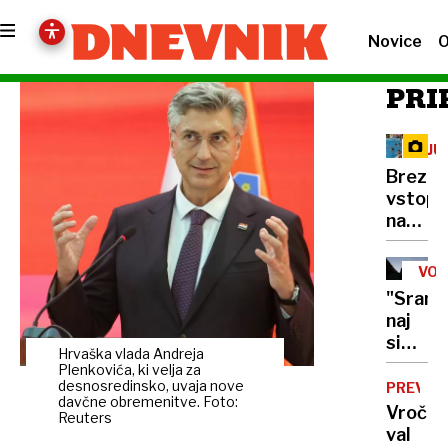
Novice
O
PRI
LJU
KOP
Brezpl
vstopn
na
kopališ
kakšno
VOJ
je
V
"Sram
UKR
stanje
naj
na
si
bazeni
Hrvaška vlada Andreja
sperej
Plenkovića, ki velja za
s
desnosredinsko, uvaja nove
PREVID
davčne obremenitve. Foto:
krvjo":
Vročin
Reuters
Putin
val