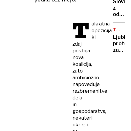
postaji
Sloven
Lidlu
z
ukradl
odvrže
za
T
ogork
55
akratna
skoraj
evrov
TUJI
opozicija,
zažgal
DELAVCI
izdelko
Ljublj
ki
bencin
nato
protes
zdaj
črpalk
napadl
zapust
postaja
varnos
lokal,
nova
ker
koalicija,
je
zato
nataka
ambiciozno
govoril
napoveduje
srbsko
razbremenitve
»V
dela
Sloveni
in
tega
gospodarstva,
ne
nekateri
bom
ukrepi
dovolil