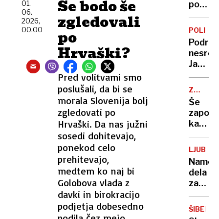
Se bodo še
vrata
01.
polni
06.
vojske
ljublja
zgledovali
2026,
odprl
urgenc
00.00
POLITIK
po
še
samo
Podrob
hujšim
včeraj
Hrvaški?
nesreč
krimin
trije
Janša
pristan
med
Pred volitvami smo
helikop
prvimi
poslušali, da bi se
letos
ZAČASN
pisal
PERONI
morala Slovenija bolj
že
Še
predse
zgledovati po
več
zapora
policija
kot
Hrvaški. Da nas južni
kamniš
z njo
420
in
sosedi dohitevajo,
še ni
dolenj
ponekod celo
govoril
LJUBLJ
proge,
prehitevajo,
Names
nato
medtem ko naj bi
dela
vlaki
Golobova vlada z
zapor
spet
davki in birokracijo
in
na
izgon:
podjetja dobesedno
železni
ŠIBENIK
V
podila čez mejo.