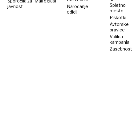
Sporočila za
Mali oglasi
Spletno
javnost
Naročanje
mesto
edicij
Piškotki
Avtorske
pravice
Volilna
kampanja
Zasebnost