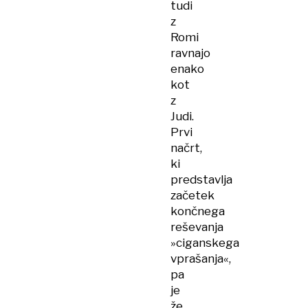
tudi
z
Romi
ravnajo
enako
kot
z
Judi.
Prvi
načrt,
ki
predstavlja
začetek
končnega
reševanja
»ciganskega
vprašanja«,
pa
je
že