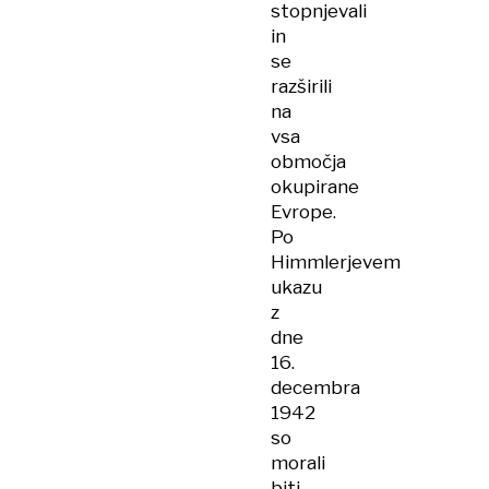
stopnjevali
in
se
razširili
na
vsa
območja
okupirane
Evrope.
Po
Himmlerjevem
ukazu
z
dne
16.
decembra
1942
so
morali
biti