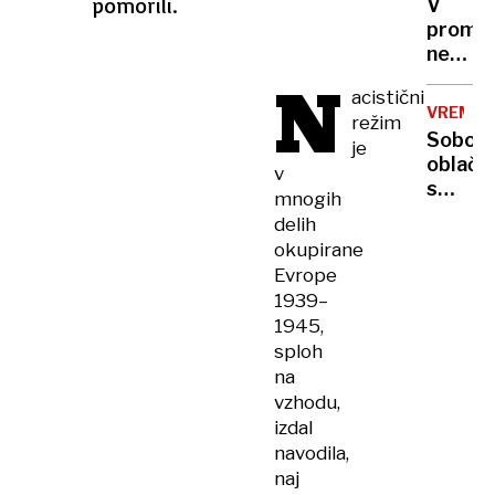
pomorili.
V
odvrgl
promet
pomoč
nesreč
za
N
umrla
Palesti
acistični
kolesa
a
VREME
režim
in
hrane
Sobot
je
mlad
ni
oblačn
v
motori
dovolj
s
mnogih
ploham
delih
okupirane
Evrope
1939–
1945,
sploh
na
vzhodu,
izdal
navodila,
naj