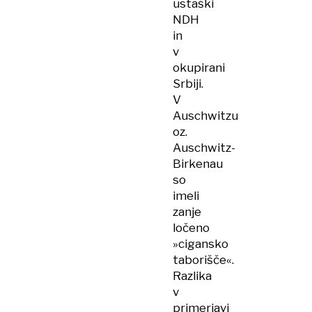
ustaški
NDH
in
v
okupirani
Srbiji.
V
Auschwitzu
oz.
Auschwitz-
Birkenau
so
imeli
zanje
ločeno
»cigansko
taborišče«.
Razlika
v
primerjavi