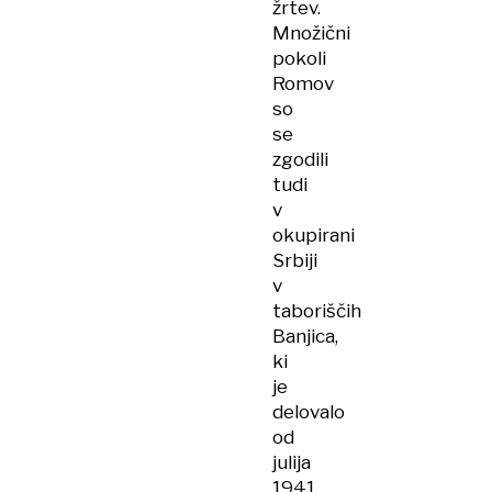
žrtev.
Množični
pokoli
Romov
so
se
zgodili
tudi
v
okupirani
Srbiji
v
taboriščih
Banjica,
ki
je
delovalo
od
julija
1941