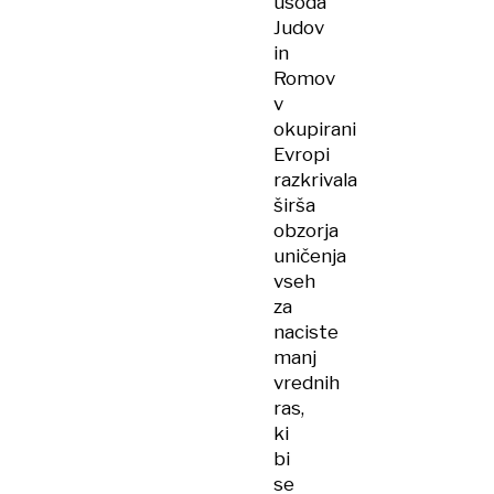
usoda
Judov
in
Romov
v
okupirani
Evropi
razkrivala
širša
obzorja
uničenja
vseh
za
naciste
manj
vrednih
ras,
ki
bi
se