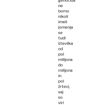
genocida
ne
bomo
nikoli
imeli
(omenja
se
tudi
številka
od
pol
milijona
do
milijona
in
pol
žrtev),
saj
so
viri