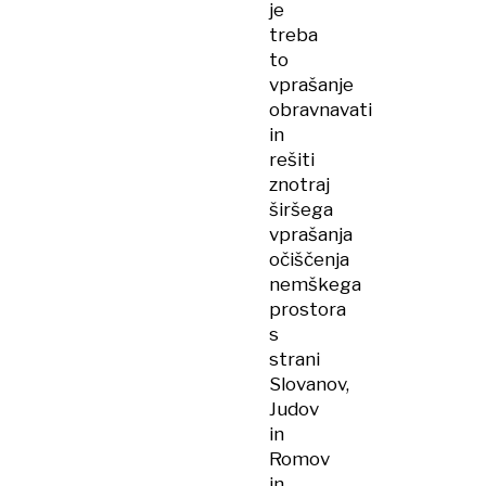
je
treba
to
vprašanje
obravnavati
in
rešiti
znotraj
širšega
vprašanja
očiščenja
nemškega
prostora
s
strani
Slovanov,
Judov
in
Romov
in