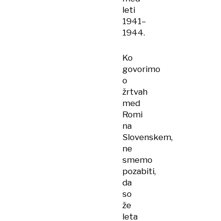
leti
1941–
1944.
Ko
govorimo
o
žrtvah
med
Romi
na
Slovenskem,
ne
smemo
pozabiti,
da
so
že
leta