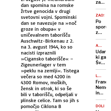
za
dan spomina na romske
Ljublj
žrtve genocida v drugi
okoli
ZAOSTR
svetovni vojni. Spominski
30
Po
dan se navezuje na »noč
evrov
sporu
groze in obupa« v
z
uničevalnem taborišču
Medve
Auschwitz-Birkenau z 2.
Trump
ASTRO
na 3. avgust 1944, ko so
premes
CARINE
Udarec
nacisti izpraznili
"jedrsk
ki ga
»Cigansko taborišče« –
podmor
Švicarj
Zigeunerlager v tem
bliže
niso
»peklu na zemlji«. Tistega
Rusiji
pričako
večera so med 4200 in
LAKOTA
V
4300 Romov, moških,
Francij
GAZI
Nemčij
žensk in otrok, ki so še
in
bili v taborišču, odpeljali v
Španij
plinske celice. Tam so jih s
z
pomočjo Ciklona B
DOLENJ
letali