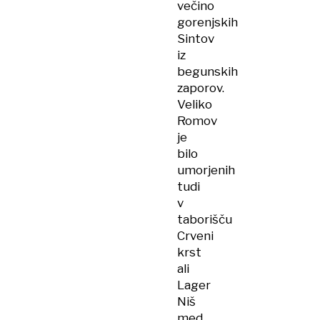
večino
gorenjskih
Sintov
iz
begunskih
zaporov.
Veliko
Romov
je
bilo
umorjenih
tudi
v
taborišču
Crveni
krst
ali
Lager
Niš
med