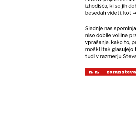
izhodišča, ki so jih d
besedah videti, kot 
Slednje nas spominja 
niso dobile volilne pr
vprašanje, kako to, pa
moški itak glasujejo 
tudi v razmerju Steva
n. n.
zoran stev