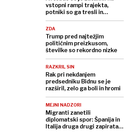
vstopni rampi trajekta,
potniki so ga tresli in
potiskali
ZDA
Trump pred najtežjim
političnim preizkusom,
številke so rekordno nizke
RAZKRIL SIN
Rak pri nekdanjem
predsedniku Bidnu se je
razširil, zelo ga boli in hromi
MEJNI NADZORI
Migranti zanetili
diplomatski spor: Španija in
Italija druga drugi zapirata
meje