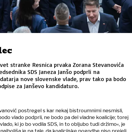
lec
svet stranke Resnica prvaka Zorana Stevanovića
redsednika SDS Janeza Janšo podprli na
datarja nove slovenske vlade, prav tako pa bodo
odpise za Janševo kandidaturo.
vanović postregel s kar nekaj bistroumnimi nesmisli,
 bodo vlado podprli, ne bodo pa del vladne koalicije; torej
lado, ki jo bo vodila SDS, in to obljubo tudi držimo«, je
ajboljša je pa tale, da koalicijske pogodbe niso prejeli,