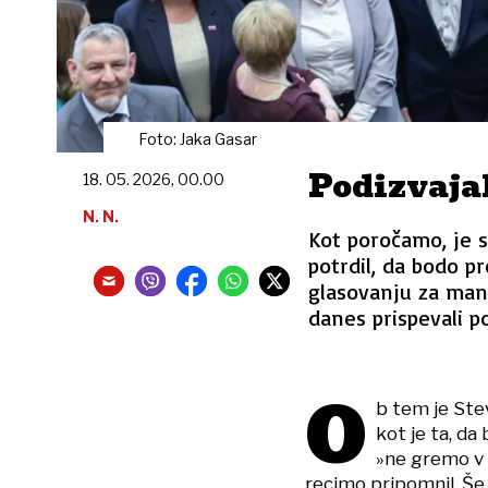
Foto: Jaka Gasar
Podizvaja
18. 05. 2026, 00.00
N. N.
Kot poročamo, je 
potrdil, da bodo p
glasovanju za man
danes prispevali p
O
b tem je Ste
kot je ta, da
»ne gremo v v
recimo pripomnil. Še n