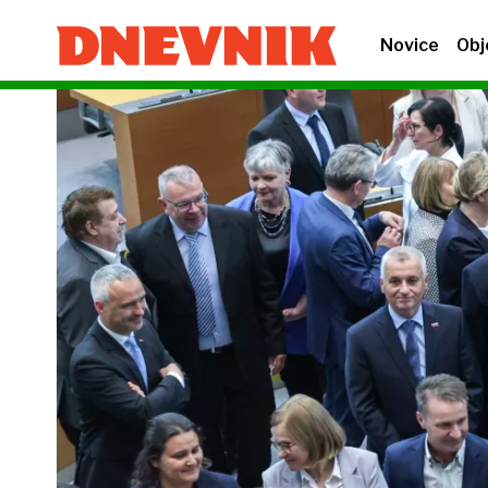
Novice
Obj