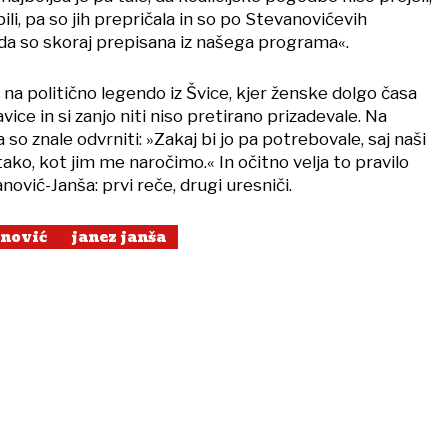
obili, pa so jih prepričala in so po Stevanovićevih
»da so skoraj prepisana iz našega programa«.
na politično legendo iz Švice, kjer ženske dolgo časa
avice in si zanjo niti niso pretirano prizadevale. Na
 so znale odvrniti: »Zakaj bi jo pa potrebovale, saj naši
tako, kot jim me naročimo.« In očitno velja to pravilo
nović-Janša: prvi reče, drugi uresniči.
anović
janez janša