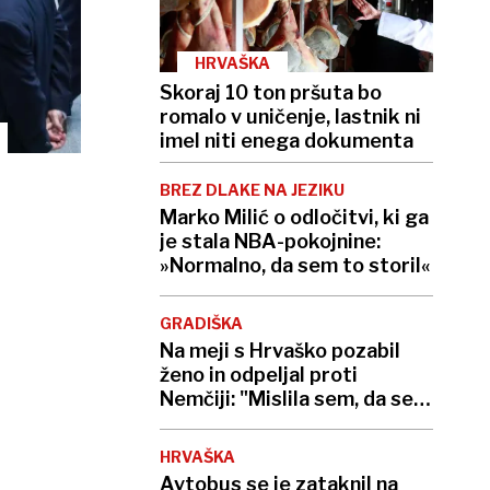
HRVAŠKA
Skoraj 10 ton pršuta bo
romalo v uničenje, lastnik ni
imel niti enega dokumenta
BREZ DLAKE NA JEZIKU
Marko Milić o odločitvi, ki ga
je stala NBA-pokojnine:
»Normalno, da sem to storil«
GRADIŠKA
Na meji s Hrvaško pozabil
ženo in odpeljal proti
Nemčiji: "Mislila sem, da se
šali"
HRVAŠKA
Avtobus se je zataknil na