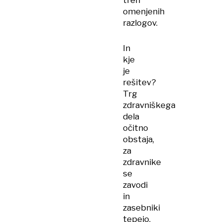
treh
omenjenih
razlogov.
In
kje
je
rešitev?
Trg
zdravniškega
dela
očitno
obstaja,
za
zdravnike
se
zavodi
in
zasebniki
tepejo.