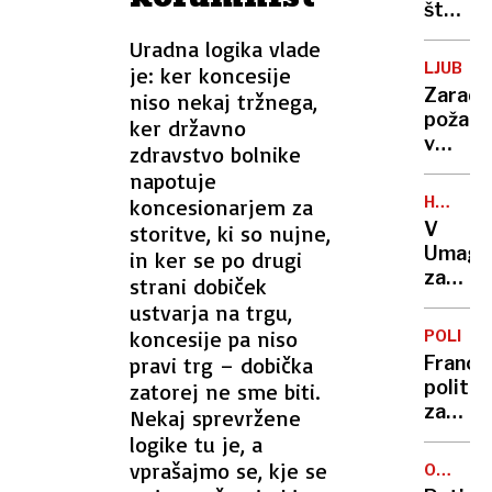
štajers
avtoce
Uradna logika vlade
čakajo
LJUBLJ
je: ker koncesije
novi
Zaradi
niso nekaj tržnega,
zastoji
požara
ker državno
v
zdravstvo bolnike
bloku
napotuje
v
HRVAŠK
koncesionarjem za
Štepa
ISTRA
V
storitve, ki so nujne,
naselju
Umagu
in ker se po drugi
evakuir
začeli
strani dobiček
več
rušiti
ustvarja na trgu,
ljudi
črne
koncesije pa niso
POLITIK
gradnj
pravi trg – dobička
Franco
Med
politik
zatorej ne sme biti.
lastnik
zahtev
Nekaj sprevržene
tudi
vračilo
logike tu je, a
Sloven
Kipa
vprašajmo se, kje se
O
svobod
PREKINI