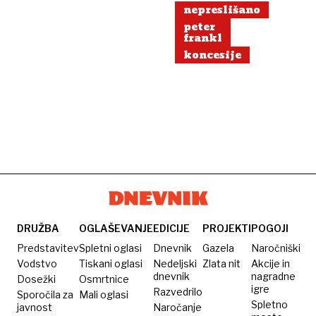
nepreslišano
peter
frankl
koncesije
DRUŽBA
OGLAŠEVANJE
EDICIJE
PROJEKTI
POGOJI
Predstavitev
Spletni oglasi
Dnevnik
Gazela
Naročniški
Vodstvo
Tiskani oglasi
Nedeljski
Zlata nit
Akcije in
dnevnik
nagradne
Dosežki
Osmrtnice
igre
Razvedrilo
Sporočila za
Mali oglasi
Spletno
javnost
Naročanje