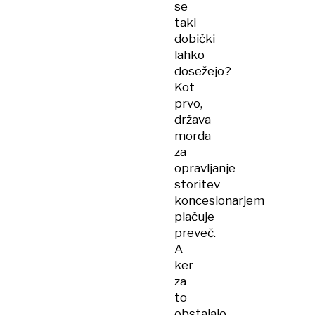
se
taki
dobički
lahko
dosežejo?
Kot
prvo,
država
morda
za
opravljanje
storitev
koncesionarjem
plačuje
preveč.
A
ker
za
to
obstajajo