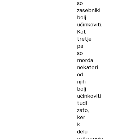
so
zasebniki
bolj
učinkoviti.
Kot
tretje
pa
so
morda
nekateri
od
njih
bolj
učinkoviti
tudi
zato,
ker
k
delu
pritegnejo