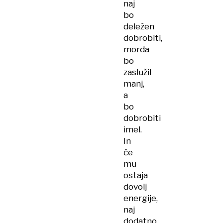
naj
bo
deležen
dobrobiti,
morda
bo
zaslužil
manj,
a
bo
dobrobiti
imel.
In
če
mu
ostaja
dovolj
energije,
naj
dodatno