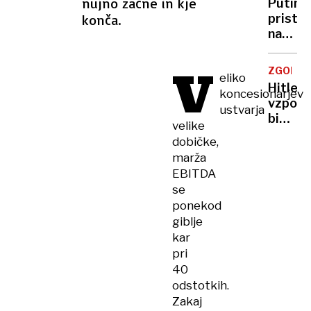
nujno začne in kje
Putin
ZDA:
OGNJA
konča.
pristal
V
»Nikak
na
UKRAJIN
ne.«
ustavi
napado
V
ZGODOV
eliko
na
Hitlerj
koncesionarjev
ukraji
vzpon:
ustvarja
energe
bi
infras
velike
nacize
dobičke,
lahko
marža
prepreč
EBITDA
se
ponekod
giblje
kar
pri
40
odstotkih.
Zakaj