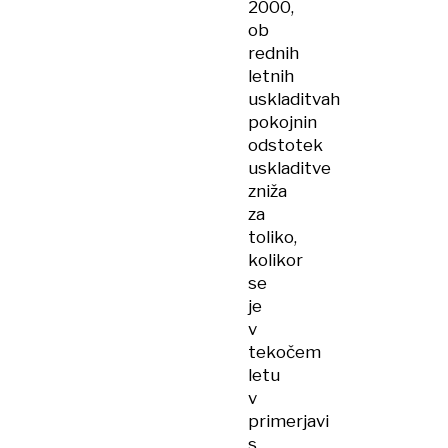
2000,
ob
rednih
letnih
uskladitvah
pokojnin
odstotek
uskladitve
zniža
za
toliko,
kolikor
se
je
v
tekočem
letu
v
primerjavi
s