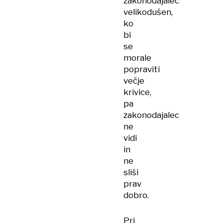
zakonodajalec
velikodušen,
ko
bi
se
morale
popraviti
večje
krivice,
pa
zakonodajalec
ne
vidi
in
ne
sliši
prav
dobro.
Pri