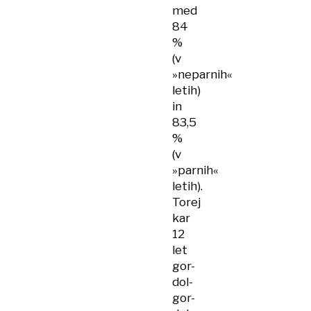
med
84
%
(v
»neparnih«
letih)
in
83,5
%
(v
»parnih«
letih).
Torej
kar
12
let
gor-
dol-
gor-