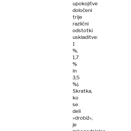
upokojitve
določeni
trije
različni
odstotki
uskladitve:
1
%,
1,7
%
in
3,5
%).
Skratka,
ko
se
deli
»drobiž«,
je