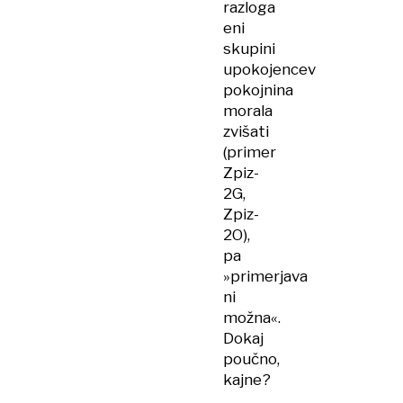
razloga
eni
skupini
upokojencev
pokojnina
morala
zvišati
(primer
Zpiz-
2G,
Zpiz-
2O),
pa
»primerjava
ni
možna«.
Dokaj
poučno,
kajne?