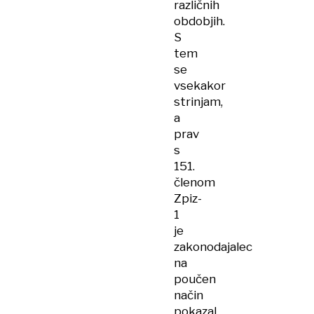
različnih
obdobjih.
S
tem
se
vsekakor
strinjam,
a
prav
s
151.
členom
Zpiz-
1
je
zakonodajalec
na
poučen
način
pokazal,