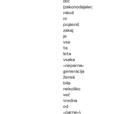
dol
(zakonodajalec
nikoli
ni
pojasnil,
zakaj
je
vsa
ta
leta
vsaka
»neparna«
generacija
žensk
bila
nekoliko
več
vredna
od
»parne«).