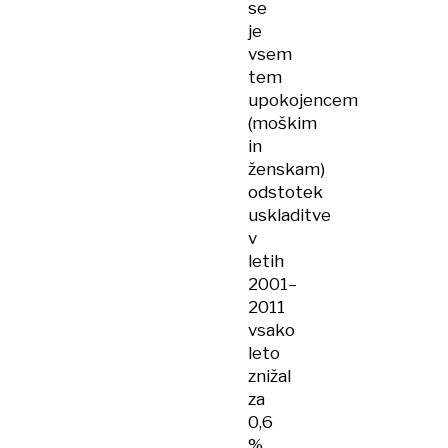
se
je
vsem
tem
upokojencem
(moškim
in
ženskam)
odstotek
uskladitve
v
letih
2001–
2011
vsako
leto
znižal
za
0,6
%.