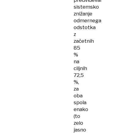
predvideval
sistemsko
znižanje
odmernega
odstotka
z
začetnih
85
%
na
ciljnih
72,5
%,
za
oba
spola
enako
(to
zelo
jasno