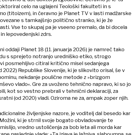
toriral celo na uglajeni Teološki fakulteti in s
o (titoizem), in čeravno je Planet TV v lasti madžarske
povezane s tamkajšnjo politično stranko, ki je že
lasti. Vse to skupaj pa je vseeno premalo, da bi docela
in lepovedenjski zdrs.
ni oddaji Planet 18 (11. januarja 2026) je namreč tako
ladu s sprejeto notranjo uredniško etiko, strogo
vi posmehljivo citiral kritično misel sedanjega
2022) Republike Slovenije, ki je slikovito orisal, še v
ominu, nekdanje poulične metode z »brizgom
ševo vlado«. Gre za uvoženo tehnično napravo, ki so jo
i, kot so vestno prebrali v tehnični deklaraciji, za
ratni (od 2020) vladi. Oziroma ne za, ampak zoper njih.
dicionalne življenjske nazore, je voditelj dal besedo kar
Možini, ki je strnil svoje bogato obvladovanje te
islijo, vredno ustoličenja za bob leta ali morda kar
e naslednje vlade: »Ta izjava je lažniva, slaboumna, se