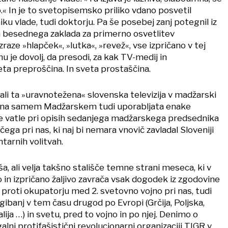
 In je to svetopisemsko priliko vdano posvetil
u vlade, tudi doktorju. Pa še posebej zanj potegnil iz
 besednega zaklada za primerno osvetlitev
raze »hlapček«, »lutka«, »revež«, vse izpričano v tej
je dovolj, da presodi, za kak TV-medij in
ta preproščina. In sveta prostaščina.
 ali ta »uravnotežena« slovenska televizija v madžarski
na na samem Madžarskem tudi uporabljata enake
e vatle pri opisih sedanjega madžarskega predsednika
ega pri nas, ki naj bi nemara vnovič zavladal Sloveniji
tarnih volitvah.
a, ali velja takšno stališče temne strani meseca, ki v
o in izpričano žaljivo zavrača vsak dogodek iz zgodovine
roti okupatorju med 2. svetovno vojno pri nas, tudi
gibanj v tem času drugod po Evropi (Grčija, Poljska,
alija …) in svetu, pred to vojno in po njej. Denimo o
alni protifašistični revolucionarni organizaciji TIGR v