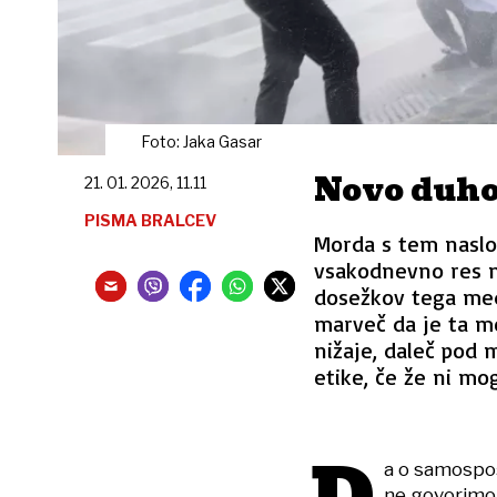
Foto: Jaka Gasar
Novo duho
21. 01. 2026, 11.11
PISMA BRALCEV
Morda s tem naslov
vsakodnevno res n
dosežkov tega medi
marveč da je ta me
nižaje, daleč pod 
etike, če že ni mo
a o samospoš
ne govorimo,