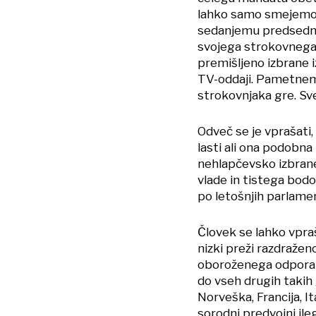
lahko samo smejemo.«
sedanjemu predsednik
svojega strokovnega
premišljeno izbrane iz
TV-oddaji. Pametnemu 
strokovnjaka gre. Sve
Odveč se je vprašati,
lasti ali ona podob
nehlapčevsko izbran
vlade in tistega bodoč
po letošnjih parlamen
Človek se lahko vpraš
nizki preži razdražen
oboroženega odpora p
do vseh drugih takih 
Norveška, Francija, It
sorodni predvojni ileg