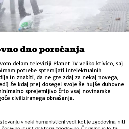
vno dno poročanja
om delam televiziji Planet TV veliko krivico, saj
imam potrebe spremljati intelektualnih
ja in znabiti, da ne gre zdaj za nekaj novega,
dij že kdaj prej dosegel svoje še hujše duhovne
minimalno sprejemljivo črto vsaj novinarske
goče civiliziranega obnašanja.
tovanju v neki humanistični vedi, kot je zgodovina, niti
 čeravno iz ust doktorja zgodovine. Čeravno je le-ta