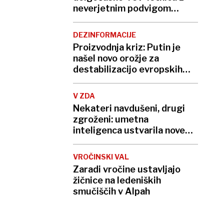
neverjetnim podvigom
podrla lastni rekord
DEZINFORMACIJE
Proizvodnja kriz: Putin je
našel novo orožje za
destabilizacijo evropskih
demokracij
V ZDA
Nekateri navdušeni, drugi
zgroženi: umetna
inteligenca ustvarila nove
viruse
VROČINSKI VAL
Zaradi vročine ustavljajo
žičnice na ledeniških
smučiščih v Alpah