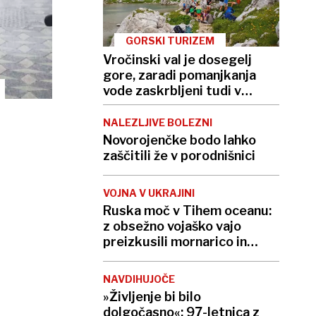
GORSKI TURIZEM
Vročinski val je dosegelj
gore, zaradi pomanjkanja
vode zaskrbljeni tudi v
kočah
NALEZLJIVE BOLEZNI
Novorojenčke bodo lahko
zaščitili že v porodnišnici
VOJNA V UKRAJINI
Ruska moč v Tihem oceanu:
z obsežno vojaško vajo
preizkusili mornarico in
balistične rakete
NAVDIHUJOČE
»Življenje bi bilo
dolgočasno«: 97-letnica z