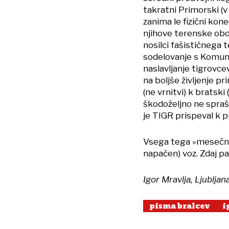
takratni Primorski (v 
zanima le fizični kone
njihove terenske obo
nosilci fašističnega t
sodelovanje s Komunis
naslavljanje tigrovce
na boljše življenje p
(ne vrnitvi) k bratsk
škodoželjno ne sprašu
je TIGR prispeval k
Vsega tega »mesečniki
napačen) voz. Zdaj pa
Igor Mravlja, Ljubljan
pisma bralcev
i