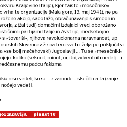
okviru Kraljevine Italije), kjer taiste »mesečnike«
c vrha te organizacije (Mala gora, 13. maj 1941), ne pa
rožene akcije, sabotaže, obračunavanje s simboli in
erorja, z (žal tudi) domačimi izdajalci vred, oboroženo
tičnimi partijami Italije in Avstrije, medsebojno
v s »tovariši«, njihova revolucionarna naravnanost, up
rimorskih Slovencev že na tem svetu, želja po priključitvi
i (a vse bolj mačehovski) Jugoslaviji … Tu se »mesečniki«
jejo, koliko (sekund, minut, ur, dni, adventnih nedelj …)
 predčasnemu padcu fašizma.
« niso vedeli, ko so – z zamudo – skočili na ta (zanje
 nočejo vedeti.
a
gor mravlja
planet tv