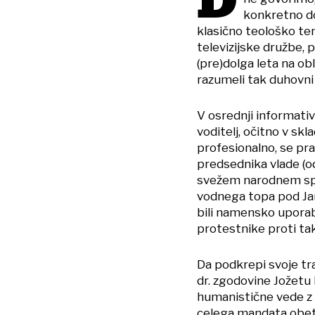
D
konkretno dok
klasično teološko tem
televizijske družbe, 
(pre)dolga leta na ob
razumeli tak duhovni 
V osrednji informativ
voditelj, očitno v sk
profesionalno, se pra
predsednika vlade (od 
svežem narodnem sp
vodnega topa pod Jan
bili namensko uporabil
protestnike proti tak
Da podkrepi svoje tra
dr. zgodovine Jožetu 
humanistične vede z m
celega mandata obetan