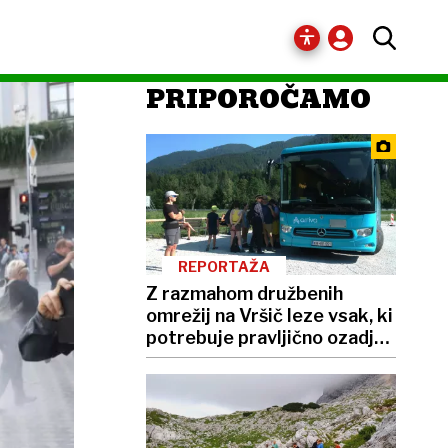
PRIPOROČAMO
REPORTAŽA
Z razmahom družbenih
omrežij na Vršič leze vsak, ki
potrebuje pravljično ozadje
za selfije