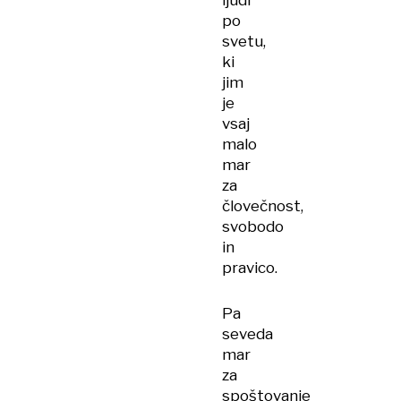
ljudi
po
svetu,
ki
jim
je
vsaj
malo
mar
za
človečnost,
svobodo
in
pravico.
Pa
seveda
mar
za
spoštovanje