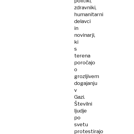
politiki,
zdravniki,
humanitarni
delavci
in
novinarji,
ki
s
terena
poročajo
o
grozljivem
dogajanju
v
Gazi.
Številni
ljudje
po
svetu
protestirajo