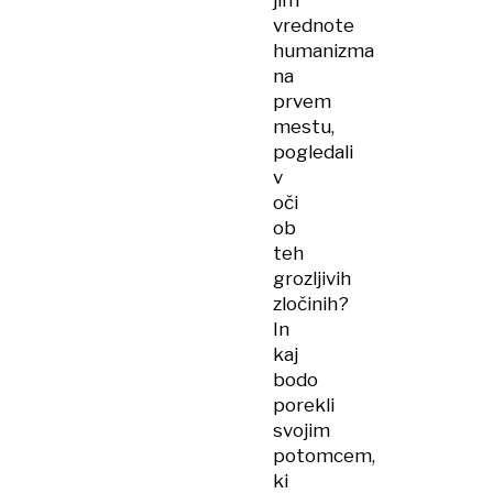
jim
vrednote
humanizma
na
prvem
mestu,
pogledali
v
oči
ob
teh
grozljivih
zločinih?
In
kaj
bodo
porekli
svojim
potomcem,
ki