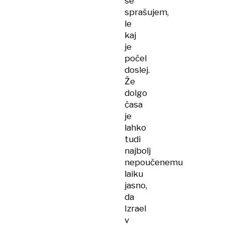
se
sprašujem,
le
kaj
je
počel
doslej.
Že
dolgo
časa
je
lahko
tudi
najbolj
nepoučenemu
laiku
jasno,
da
Izrael
v