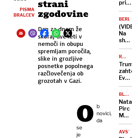
strani
pritisk
na
PISMA
zgodovine
BRALCEV
tipko
BERLIN
(VIDEO
Dan za dnem že
Na
skoraj dve leti v
shodu
nemoči in obupu
za
spremljam poročila,
Gazo
RAZLIČN
slike in grozljive
policis
UČINKI
Trump
posnetke popolnega
dvakra
OBOROŽ
zahtev
razčlovečenja ob
v
Evropa
grozotah v Gazi.
obraz
plačuje
udaril
finančn
protes
BLEJSKI
špekul
STRATE
O
Nataša
pa
FORUM
b
Pirc
se
novici,
Musar:
veselij
da
»Z
se
odnos
AVSTRI
je
do