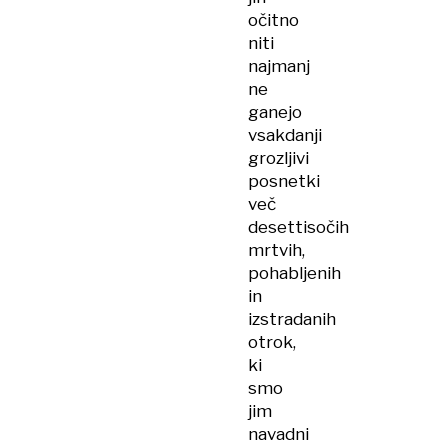
očitno
niti
najmanj
ne
ganejo
vsakdanji
grozljivi
posnetki
več
desettisočih
mrtvih,
pohabljenih
in
izstradanih
otrok,
ki
smo
jim
navadni