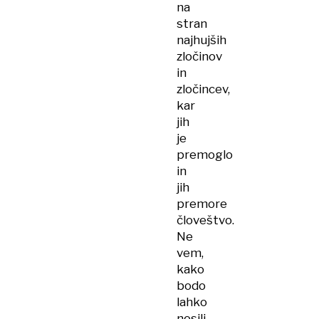
na
stran
najhujših
zločinov
in
zločincev,
kar
jih
je
premoglo
in
jih
premore
človeštvo.
Ne
vem,
kako
bodo
lahko
nosili