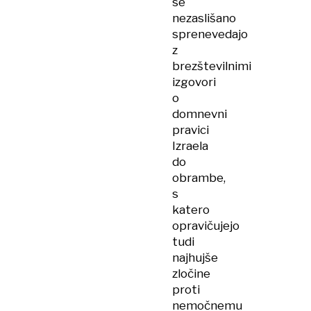
se
nezaslišano
sprenevedajo
z
brezštevilnimi
izgovori
o
domnevni
pravici
Izraela
do
obrambe,
s
katero
opravičujejo
tudi
najhujše
zločine
proti
nemočnemu