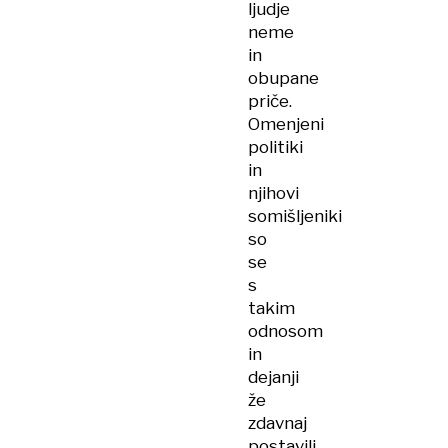
ljudje
neme
in
obupane
priče.
Omenjeni
politiki
in
njihovi
somišljeniki
so
se
s
takim
odnosom
in
dejanji
že
zdavnaj
postavili