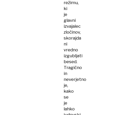
režimu,
ki
je
glavni
izvajalec
zločinov,
skorajda
ni
vredno
izgubljati
besed.
Tragično
in
neverjetno
je,
kako
se
je
lahko
judovski