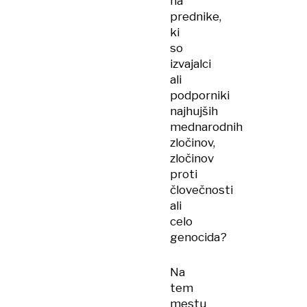
na
prednike,
ki
so
izvajalci
ali
podporniki
najhujših
mednarodnih
zločinov,
zločinov
proti
človečnosti
ali
celo
genocida?
Na
tem
mestu