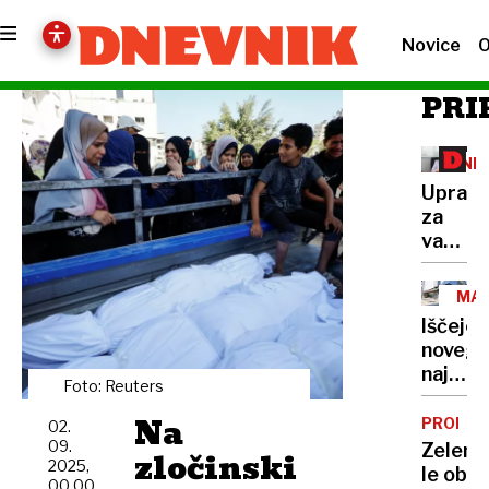
Novice
O
PRI
INF
JAV
Uprava
ZNA
za
varno
hrano
se
MA
posme
Iščejo
javnost
novega
najemn
Foto: Reuters
za
Na
kavarn
PROME
02.
09.
Zelena
zločinski
2025,
le ob
00.00