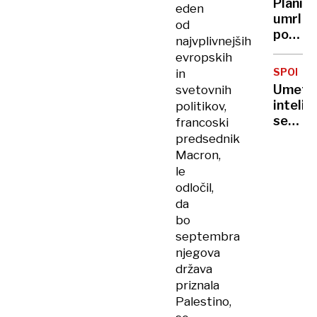
Planin
eden
Gaze
umrl
od
kažemo
po
najvplivnejših
kdo
napad
smo.«
evropskih
krav,
SPODRS
in
ženska
Umetn
svetovnih
hudo
inteli
politikov,
poškod
se
francoski
izdaja
predsednik
za
Macron,
Taylor
le
Swift
odločil,
in
da
pošilja
bo
gole
septembra
fotogra
njegova
država
priznala
Palestino,