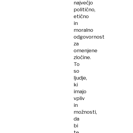
največjo
politično,
etično
in
moralno
odgovornost
za
omenjene
zločine.
To
so
ljudje,
ki
imajo
vpliv
in
možnosti,
da
bi
te,