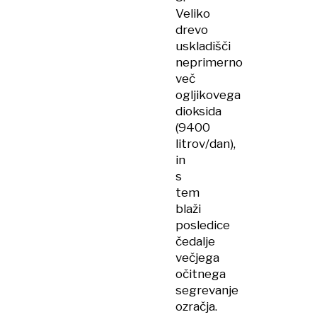
Veliko
drevo
uskladišči
neprimerno
več
ogljikovega
dioksida
(9400
litrov/dan),
in
s
tem
blaži
posledice
čedalje
večjega
očitnega
segrevanje
ozračja.