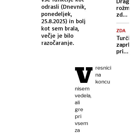
Dragoc
odrasli (Dnevnik,
rožmar
ponedeljek,
zdravi
25.8.2025) in bolj
moči
kot sem brala,
v
ZDA
iglicah
večje je bilo
Turčija
ne
razočaranje.
zaprla
gre
pristan
podcen
in
V
zračni
resnici
prosto
na
za
koncu
Izrael
nisem
vedela,
ali
gre
pri
vsem
za