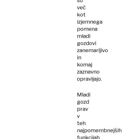
so
več
kot
izjemnega
pomena
mladi
gozdovi
zanemarljivo
in
komaj
zaznavno
opravljajo.
Mladi
gozd
prav
v
teh
najpomembnejših
funkcijah