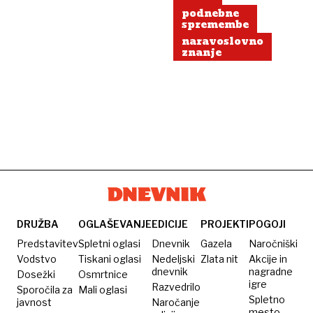
podnebne
spremembe
naravoslovno
znanje
DRUŽBA
OGLAŠEVANJE
EDICIJE
PROJEKTI
POGOJI
Predstavitev
Spletni oglasi
Dnevnik
Gazela
Naročniški
Vodstvo
Tiskani oglasi
Nedeljski
Zlata nit
Akcije in
dnevnik
nagradne
Dosežki
Osmrtnice
igre
Razvedrilo
Sporočila za
Mali oglasi
Spletno
javnost
Naročanje
mesto