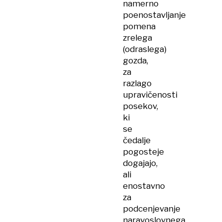
namerno
poenostavljanje
pomena
zrelega
(odraslega)
gozda,
za
razlago
upravičenosti
posekov,
ki
se
čedalje
pogosteje
dogajajo,
ali
enostavno
za
podcenjevanje
naravoslovnega