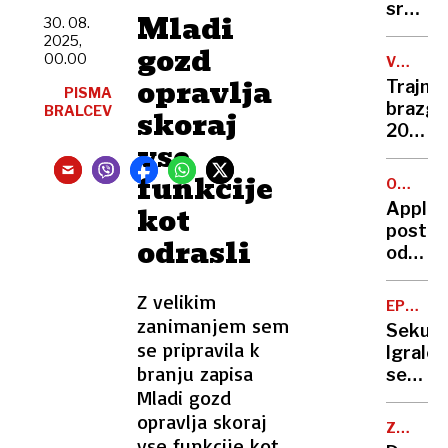
srednje
Mladi
30. 08.
spozna
2025,
gozd
policij
00.00
V
poklic
ŠTEVIL
opravlja
Trajne
PISMA
brazgo
BRALCEV
skoraj
2058
vse
eksploz
milijoni
funkcije
OPERACI
žrtev
SISTEMI
Apple
kot
postaj
odrasli
odprt,
Googl
pa
Z velikim
EP V
zaprt
zanimanjem sem
KOŠARK
Sekulić
se pripravila k
Igralc
branju zapisa
se
Mladi gozd
dela
velika
opravlja skoraj
ZDRAVI
krivica
vse funkcije kot
RASTLI