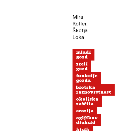
Mira
Kofler,
Škofja
Loka
mladi
gozd
zreli
gozd
funkcije
gozda
biotska
raznovrstnost
okoljska
zaščita
erozija
ogljikov
dioksid
kisik