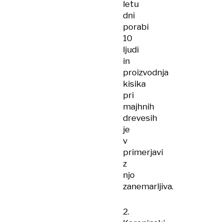
letu
dni
porabi
10
ljudi
in
proizvodnja
kisika
pri
majhnih
drevesih
je
v
primerjavi
z
njo
zanemarljiva.
2.