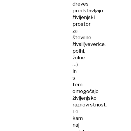
dreves
predstavljajo
življenjski
prostor
za
številne
živali(veverice,
polhi,
žolne
…)
in
s
tem
omogočajo
življenjsko
raznovrstnost.
Le
kam
naj