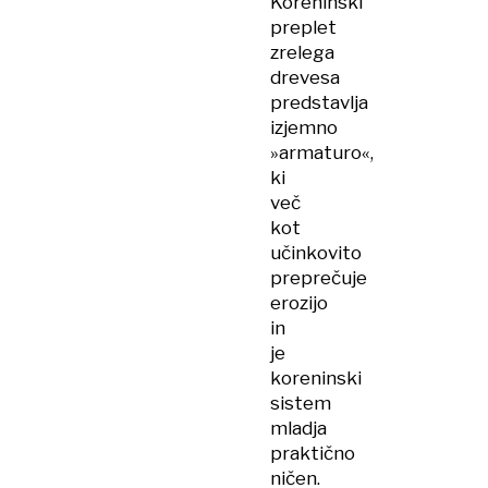
Koreninski
preplet
zrelega
drevesa
predstavlja
izjemno
»armaturo«,
ki
več
kot
učinkovito
preprečuje
erozijo
in
je
koreninski
sistem
mladja
praktično
ničen.