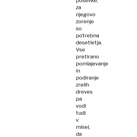
posevke,
za
njegovo
zorenje
so
potrebna
desetletja.
Vse
pretirano
pomlajevanje
in
podiranje
zrelih
dreves
pa
vodi
tudi
v
misel,
da