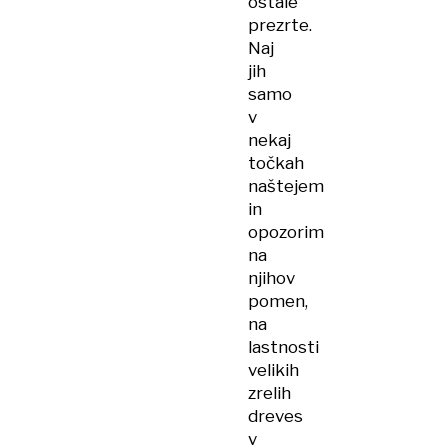
ostale
prezrte.
Naj
jih
samo
v
nekaj
točkah
naštejem
in
opozorim
na
njihov
pomen,
na
lastnosti
velikih
zrelih
dreves
v