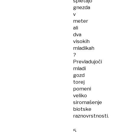
spletajo
gnezda
v
meter
ali
dva
visokih
mladikah
?
Prevladujoči
mladi
gozd
torej
pomeni
veliko
siromašenje
biotske
raznovrstnosti.
5.