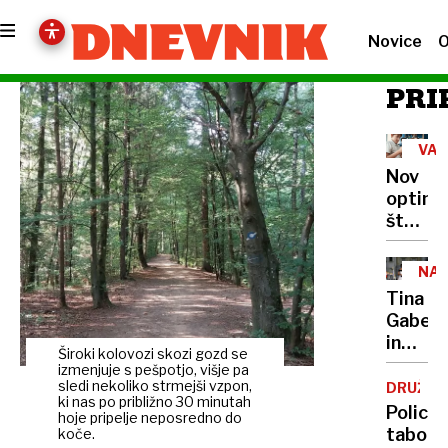
Novice
O
PRI
VA
V
Nov
ŠOL
optimi
štart,
stari
nerazr
NA
izzivi
INS
Tina
Gaber
in
Široki kolovozi skozi gozd se
Golob
izmenjuje s pešpotjo, višje pa
potrdil
sledi nekoliko strmejši vzpon,
DRUŽBA
ki nas po približno 30 minutah
skoraj
Policij
hoje pripelje neposredno do
poroko
tabor:
koče.