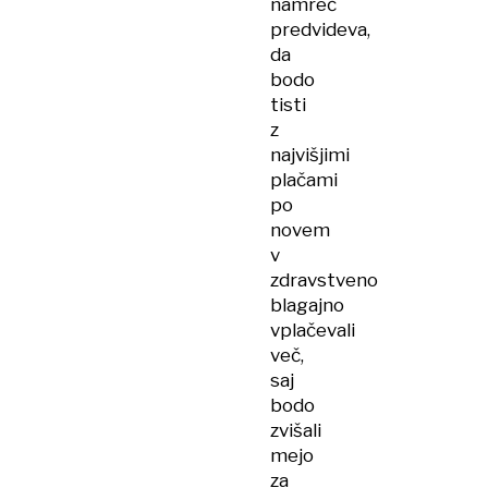
namreč
predvideva,
da
bodo
tisti
z
najvišjimi
plačami
po
novem
v
zdravstveno
blagajno
vplačevali
več,
saj
bodo
zvišali
mejo
za