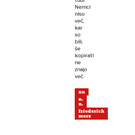
tudi
Nemci
niso
več,
kar
so
bili,
še
kopirati
ne
znajo
več.
nn
n.
n.
friederich
merz