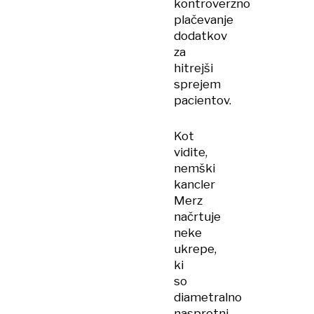
kontroverzno
plačevanje
dodatkov
za
hitrejši
sprejem
pacientov.
Kot
vidite,
nemški
kancler
Merz
načrtuje
neke
ukrepe,
ki
so
diametralno
nasprotni