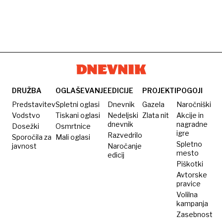
DRUŽBA
OGLAŠEVANJE
EDICIJE
PROJEKTI
POGOJI
Predstavitev
Spletni oglasi
Dnevnik
Gazela
Naročniški
Vodstvo
Tiskani oglasi
Nedeljski
Zlata nit
Akcije in
dnevnik
nagradne
Dosežki
Osmrtnice
igre
Razvedrilo
Sporočila za
Mali oglasi
Spletno
javnost
Naročanje
mesto
edicij
Piškotki
Avtorske
pravice
Volilna
kampanja
Zasebnost