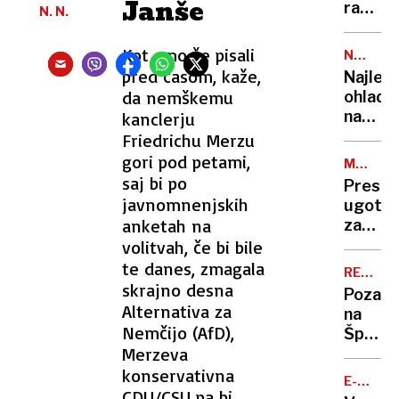
Janše
ali
razkril,
N. N.
dodatn
da je
izolaci
bil
Kot smo že pisali
NEDELJ
učenc
na
KOSILO
pred časom, kaže,
Najlep
robu
da nemškemu
ohladi
smrti:
na
kanclerju
»Prihaj
krožni
Friedrichu Merzu
so
živahn
gori pod petami,
se
MATEMA
rožnat
IZRAČUN
saj bi po
poslov
Presen
juha
javnomnenjskih
od
ugotov
je
mene«
anketah na
zakaj
hit
vas
volitvah, če bi bile
poletja
senčni
te danes, zmagala
REKORD
na
skrajno desna
PET
Pozabi
plaži
Alternativa za
na
v
Nemčijo (AfD),
Španijo
resnici
Merzeva
to je
ne
pet
konservativna
ohladi
E-
tempe
CDU/CSU pa bi
SKIROJI