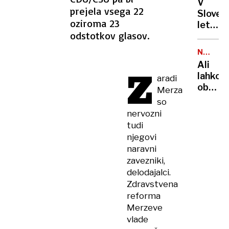
V
najbolj
prejela vsega 22
Sloveni
prijazn
oziroma 23
letos
evrops
odstotkov glasov.
že
držav
trije
NAJEMN
mrtvi:
STANOV
Ali
Z
razisk
lahko
aradi
pojasnj
obsoje
Merza
zakaj
prejme
so
so
javno
nervozni
e-
najem
tudi
skiroji
stanov
njegovi
tako
Odgov
nevarn
naravni
bo
zavezniki,
marsik
delodajalci.
ujezil
Zdravstvena
reforma
Merzeve
vlade