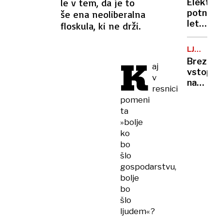
ranjeni
le v tem, da je to
Elektr
posnet
potniš
še ena neoliberalna
razkrili
letala
floskula, ki ne drži.
doslej
niso
neznan
več
podrob
LJUBLJ
le
K
KOPALI
Brezpl
oddalj
aj
vstopn
prihod
v
na
po
resnici
kopališ
Evropi
pomeni
kakšno
bi
ta
je
lahko
»bolje
stanje
z
ko
na
njimi
bo
bazeni
leteli
šlo
že v
gospodarstvu,
nekaj
bolje
letih
bo
šlo
ljudem«?