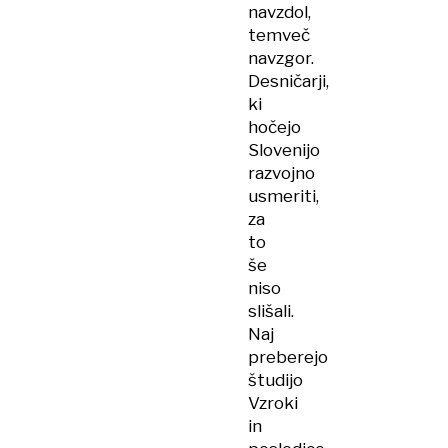
navzdol,
temveč
navzgor.
Desničarji,
ki
hočejo
Slovenijo
razvojno
usmeriti,
za
to
še
niso
slišali.
Naj
preberejo
študijo
Vzroki
in