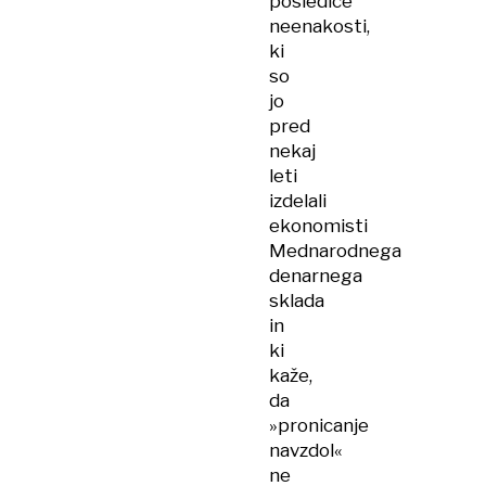
posledice
neenakosti,
ki
so
jo
pred
nekaj
leti
izdelali
ekonomisti
Mednarodnega
denarnega
sklada
in
ki
kaže,
da
»pronicanje
navzdol«
ne