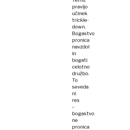
Temu
pravijo
učinek
trickle-
down.
Bogastvo
pronica
navzdol
in
bogati
celotno
družbo.
To
seveda
ni
res
–
bogastvo
ne
pronica