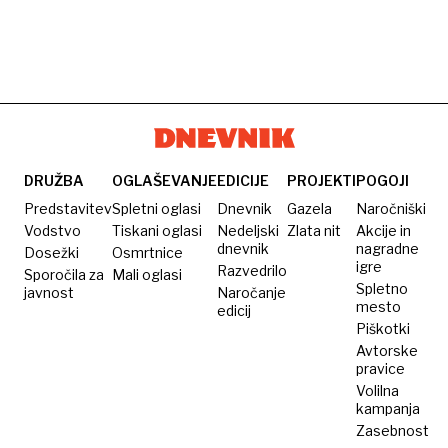
DRUŽBA
OGLAŠEVANJE
EDICIJE
PROJEKTI
POGOJI
Predstavitev
Spletni oglasi
Dnevnik
Gazela
Naročniški
Vodstvo
Tiskani oglasi
Nedeljski
Zlata nit
Akcije in
dnevnik
nagradne
Dosežki
Osmrtnice
igre
Razvedrilo
Sporočila za
Mali oglasi
Spletno
javnost
Naročanje
mesto
edicij
Piškotki
Avtorske
pravice
Volilna
kampanja
Zasebnost