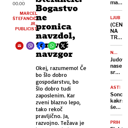
malih
00.00
Bogastvo
vredno
MARCEL
ne
novi
LJUBLJ
ŠTEFANČIČ,
strošk
pronica
JR.,
(CENE
že
PUBLICIST
NA
navzdol,
zmanjš
TRŽNIC
naročil
temveč
Vročin
s
uničuj
navzgor
Temuj
NEZAKO
pridelk
NASELB
in
Judovs
lubeni
Sheina
naselje
Okej, razumemo! Če
pa
sredi
bo šlo dobro
še
noči
gospodarstvu, bo
nikoli
požgal
niso
šlo dobro tudi
ASTRON
palest
bile
Sonce,
zaposlenim. Kar
vas
tako
kakršn
zveni blazno lepo,
na
sladke
še
tako rekoč
Zahod
nismo
pravljično. Ja,
bregu,
videli:
razvojno. Težava je
več
PRIHOD
novi