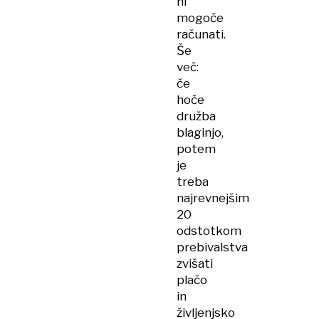
ni
mogoče
računati.
Še
več:
če
hoče
družba
blaginjo,
potem
je
treba
najrevnejšim
20
odstotkom
prebivalstva
zvišati
plačo
in
življenjsko