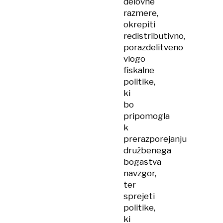
delovne
razmere,
okrepiti
redistributivno,
porazdelitveno
vlogo
fiskalne
politike,
ki
bo
pripomogla
k
prerazporejanju
družbenega
bogastva
navzgor,
ter
sprejeti
politike,
ki