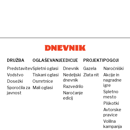
DRUŽBA
OGLAŠEVANJE
EDICIJE
PROJEKTI
POGOJI
Predstavitev
Spletni oglasi
Dnevnik
Gazela
Naročniški
Vodstvo
Tiskani oglasi
Nedeljski
Zlata nit
Akcije in
dnevnik
nagradne
Dosežki
Osmrtnice
igre
Razvedrilo
Sporočila za
Mali oglasi
Spletno
javnost
Naročanje
mesto
edicij
Piškotki
Avtorske
pravice
Volilna
kampanja