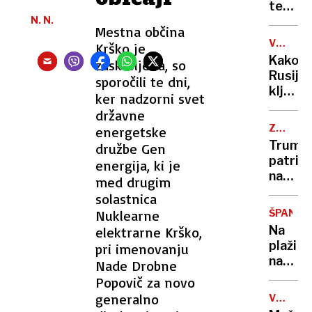
dve
terjate
leti?
N. N.
lahko
Mestna občina
dobijo
VOJNA
Krško je
podat
V
Kako
zaskrbljena, so
o
UKRAJIN
Rusija
sporočili te dni,
lastnik
kljub
ker nadzorni svet
vozil
velikim
državne
izgub
ZDA
energetske
vzdržu
-
Trump
družbe Gen
stalni
EVROPS
patrio
energija, ki je
UNIJA
dotok
naskok
med drugim
novih
na
solastnica
vojako
Evropo
Nuklearne
ŠPANIJA
Na
elektrarne Krško,
plaži
pri imenovanju
našli
Nade Drobne
truplo
Popovič za novo
malčka
generalno
VPLIV
preisk
NA