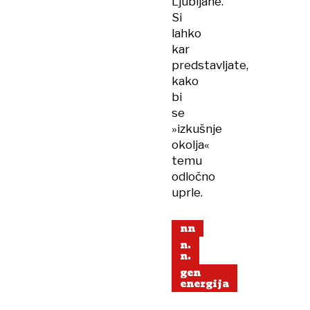
Ljubljane.
Si
lahko
kar
predstavljate,
kako
bi
se
»izkušnje
okolja«
temu
odločno
uprle.
nn
n.
n.
gen
energija