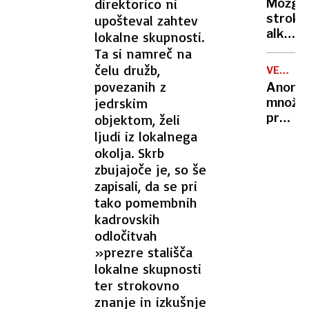
direktorico ni
Možga
razkri
ZDRAVJ
stroko
upošteval zahtev
grozlji
alkohol
lokalne skupnosti.
zločin:
ali
Ta si namreč na
»Prisili
konopl
čelu družb,
jo je,
VETER
– kaj
SPREME
povezanih z
da je
Anoni
je
to
jedrskim
množic
dejans
storila
proti
objektom, želi
bolj
super
ljudi iz lokalnega
škodlji
ali
okolja. Skrb
zakaj
zbujajoče je, so še
mladi
zapisali, da se pri
val
tako pomembnih
razbur
kadrovskih
milijon
odločitvah
»prezre stališča
lokalne skupnosti
ter strokovno
znanje in izkušnje