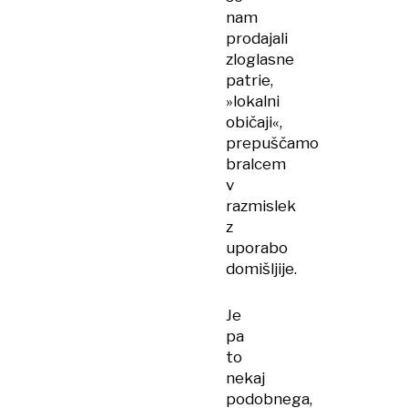
nam
prodajali
zloglasne
patrie,
»lokalni
običaji«,
prepuščamo
bralcem
v
razmislek
z
uporabo
domišljije.
Je
pa
to
nekaj
podobnega,