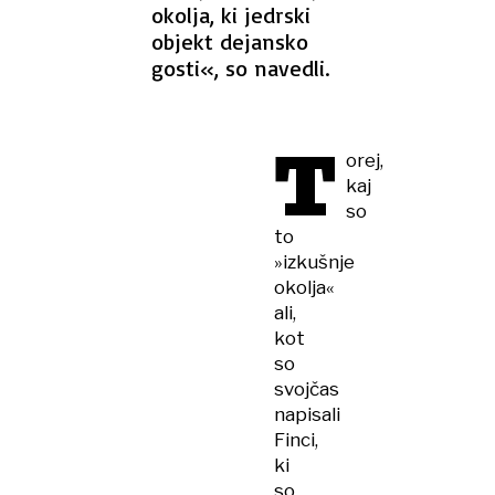
okolja, ki jedrski
objekt dejansko
gosti«, so navedli.
T
orej,
kaj
so
to
»izkušnje
okolja«
ali,
kot
so
svojčas
napisali
Finci,
ki
so