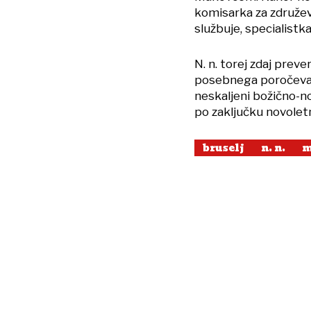
komisarka za združeva
službuje, specialistk
N. n. torej zdaj preve
posebnega poročeval
neskaljeni božično-no
po zaključku novolet
bruselj
n. n.
m