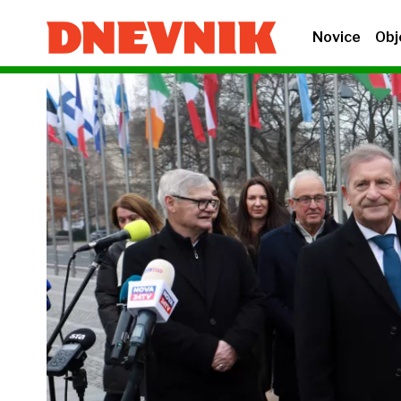
Novice
Obj