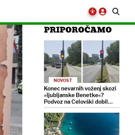
PRIPOROČAMO
NOVOST
Konec nevarnih voženj skozi
»ljubljanske Benetke«?
Podvoz na Celovški dobil
pametni semafor