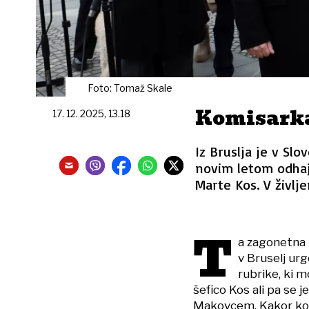
Foto: Tomaž Skale
Komisarka
17. 12. 2025, 13.18
Iz Bruslja je v Sl
novim letom odhaj
Marte Kos. V življe
T
a zagonetna n
v Bruselj ur
rubrike, ki m
šefico Kos ali pa se 
Makovcem. Kakor koli