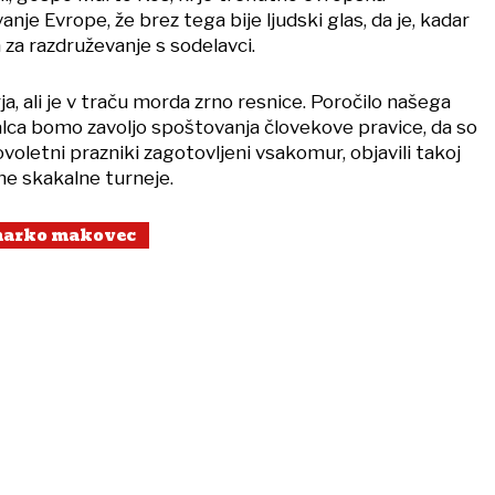
nje Evrope, že brez tega bije ljudski glas, da je, kadar
a za razdruževanje s sodelavci.
rja, ali je v traču morda zrno resnice. Poročilo našega
ca bomo zavoljo spoštovanja človekove pravice, da so
voletni prazniki zagotovljeni vsakomur, objavili takoj
ne skakalne turneje.
arko makovec