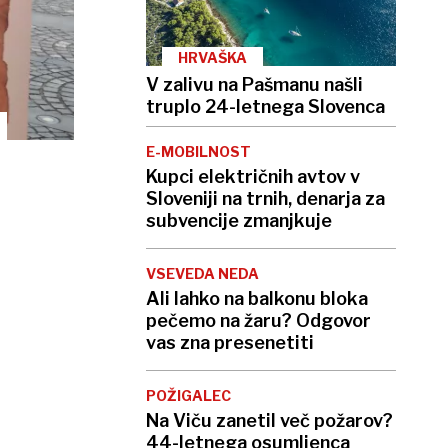
HRVAŠKA
V zalivu na Pašmanu našli
truplo 24-letnega Slovenca
E-MOBILNOST
Kupci električnih avtov v
Sloveniji na trnih, denarja za
subvencije zmanjkuje
VSEVEDA NEDA
Ali lahko na balkonu bloka
pečemo na žaru? Odgovor
vas zna presenetiti
POŽIGALEC
Na Viču zanetil več požarov?
44-letnega osumljenca