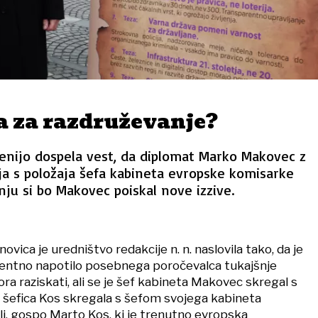
 za razdruževanje?
ovenijo dospela vest, da diplomat Marko Makovec z
a s položaja šefa kabineta evropske komisarke
nju si bo Makovec poiskal nove izzive.
ovica je uredništvo redakcije n. n. naslovila tako, da je
gentno napotilo posebnega poročevalca tukajšnje
ora raziskati, ali se je šef kabineta Makovec skregal s
je šefica Kos skregala s šefom svojega kabineta
, gospo Marto Kos, ki je trenutno evropska