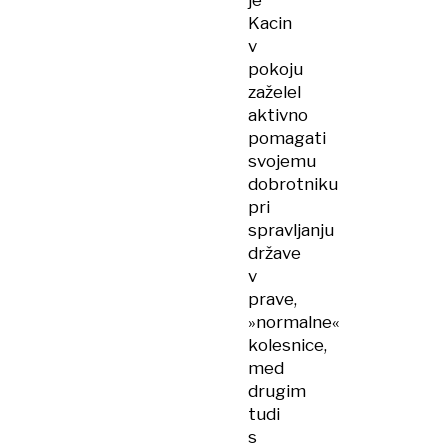
je
Kacin
v
pokoju
zaželel
aktivno
pomagati
svojemu
dobrotniku
pri
spravljanju
države
v
prave,
»normalne«
kolesnice,
med
drugim
tudi
s