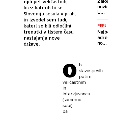
zaspat
njih pet veličastnih,
Žalost
cilj
novica:
brez katerih bi se
je
Umrl
Slovenija sesula v prah,
razkrit
je
in izvedel sem tudi,
skriti
Jorge
kateri so bili odločilni
vrh
PERU
Messi,
trenutki v tistem času
vsake
Najbolj
človek,
kotičk
nastajanja nove
adrena
ki je
Sloveni
nočite
države.
stal
na
za
svetu?
karier
400
O
sina
b
metro
Lionel
slavospevih
nad
tlemi
petim
in z
veličastnim
razgl
in
na
intervjuvancu
globok
(samemu
prepad
sebi)
pa