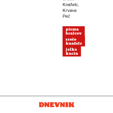
Knafelc,
Krvava
Peč
pisma
bralcev
srečo
knafelc
jelko
kacin