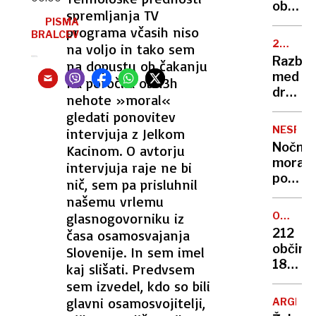
prijazn
obsoje
nevarn
spremljanja TV
evrops
prejme
PISMA
programa včasih niso
držav
BRALCEV
javno
25.
na voljo in tako sem
najem
OBLETN
Razbur
na dopustu ob čakanju
stanov
med
na poročila ob 13h
Odgov
družin
nehote »moral«
bo
žrtev
marsik
gledati ponovitev
11.
ujezil
NESPEČ
intervjuja z Jelkom
septem
Nočna
Kacinom. O avtorju
»Če
mora
intervjuja raje ne bi
bo
poletn
nič, sem pa prisluhnil
župan
noči:
našemu vrlemu
tam,
znanst
nas
glasnogovorniku iz
OSVAJA
razkrili
VRHOV
ne
212
časa osamosvajanja
zakaj
bo«
občin,
Slovenije. In sem imel
v
180
kaj slišati. Predvsem
vročini
skrivn
sem izvedel, kdo so bili
ne
točk:
glavni osamosvojitelji,
morem
ARGENT
njun