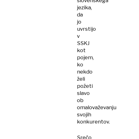
slovenskega
jezika,
da
jo
uvrstijo
v
SSKJ
kot
pojem,
ko
nekdo
želi
požeti
slavo
ob
omalovaževanju
svojih
konkurentov.
Srečo