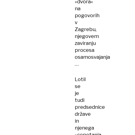
»dvora«
na
pogovorih
v
Zagrebu,
njegovem
zaviranju
procesa
osamosvajanja
…
Lotil
se
je
tudi
predsednice
države
in
njenega
»cepetanja