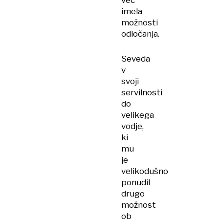
več
imela
možnosti
odločanja.
Seveda
v
svoji
servilnosti
do
velikega
vodje,
ki
mu
je
velikodušno
ponudil
drugo
možnost
ob