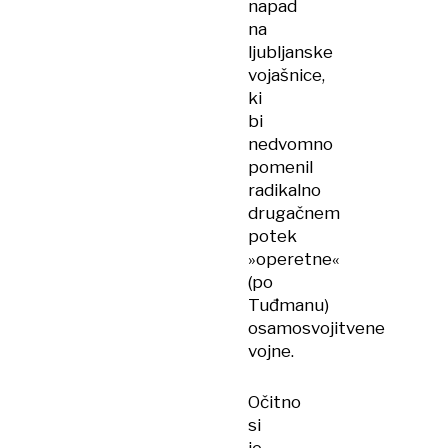
napad
na
ljubljanske
vojašnice,
ki
bi
nedvomno
pomenil
radikalno
drugačnem
potek
»operetne«
(po
Tuđmanu)
osamosvojitvene
vojne.
Očitno
si