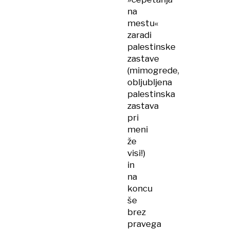
na
mestu«
zaradi
palestinske
zastave
(mimogrede,
obljubljena
palestinska
zastava
pri
meni
že
visi!)
in
na
koncu
še
brez
pravega