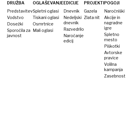
DRUŽBA
OGLAŠEVANJE
EDICIJE
PROJEKTI
POGOJI
Predstavitev
Spletni oglasi
Dnevnik
Gazela
Naročniški
Vodstvo
Tiskani oglasi
Nedeljski
Zlata nit
Akcije in
dnevnik
nagradne
Dosežki
Osmrtnice
igre
Razvedrilo
Sporočila za
Mali oglasi
Spletno
javnost
Naročanje
mesto
edicij
Piškotki
Avtorske
pravice
Volilna
kampanja
Zasebnost