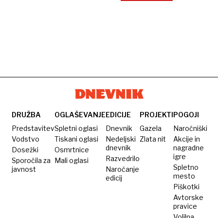
DRUŽBA
OGLAŠEVANJE
EDICIJE
PROJEKTI
POGOJI
Predstavitev
Spletni oglasi
Dnevnik
Gazela
Naročniški
Vodstvo
Tiskani oglasi
Nedeljski
Zlata nit
Akcije in
dnevnik
nagradne
Dosežki
Osmrtnice
igre
Razvedrilo
Sporočila za
Mali oglasi
Spletno
javnost
Naročanje
mesto
edicij
Piškotki
Avtorske
pravice
Volilna