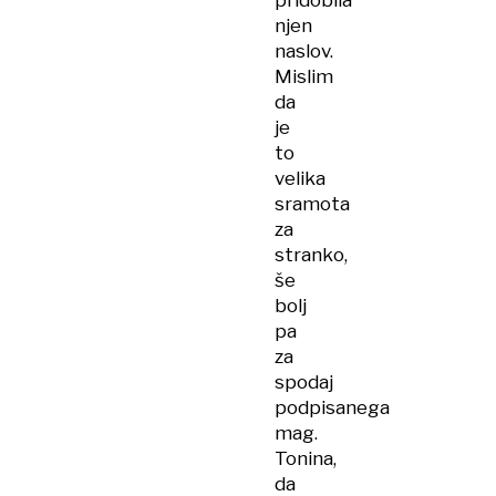
pridobila
njen
naslov.
Mislim
da
je
to
velika
sramota
za
stranko,
še
bolj
pa
za
spodaj
podpisanega
mag.
Tonina,
da