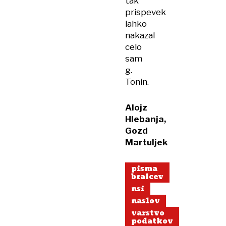
tak
prispevek
lahko
nakazal
celo
sam
g.
Tonin.
Alojz
Hlebanja,
Gozd
Martuljek
pisma
bralcev
nsi
naslov
varstvo
podatkov