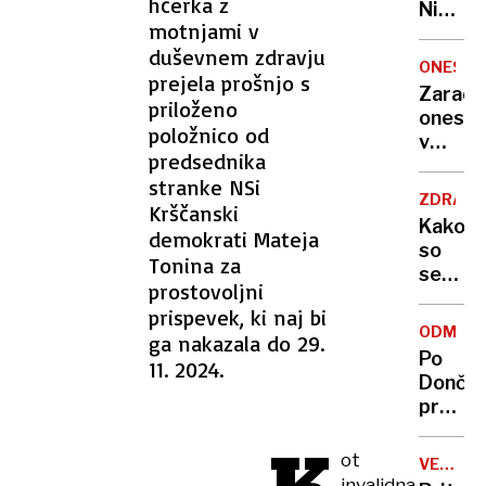
hčerka z
Nikoli
motnjami v
nisem
duševnem zdravju
pomisli
ONESNA
prejela prošnjo s
da je
Zaradi
to v
priloženo
onesna
moji
položnico od
v
Ljublja
predsednika
delu
sploh
stranke NSi
Logat
mogoč
ZDRAVS
Krščanski
voda
Kako
demokrati Mateja
nepitn
so
Tonina za
se
prostovoljni
zasuka
prispevek, ki naj bi
cilji
ODMEV
ga nakazala do 29.
Golobo
Po
11. 2024.
vlade
Dončić
prodaji
Karma
je
ot
VELIKA
psica,
BRITANI
invalidna