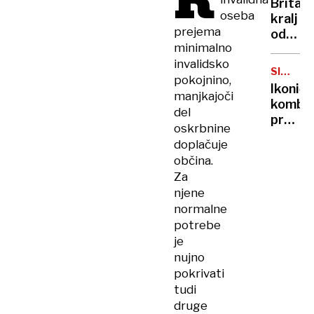
K
Britan
Nico
oseba
kralj
pa
prejema
odpove
njen
minimalno
obvezn
sin
invalidsko
zaradi
SIMBOL
pokojnino,
strans
HIPIJEV
Ikoničn
učinko
manjkajoči
kombi
zdravlj
del
praznu
raka
oskrbnine
75.
doplačuje
rojstni
občina.
dan
Za
njene
normalne
potrebe
je
nujno
pokrivati
tudi
druge