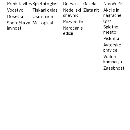
Predstavitev
Spletni oglasi
Dnevnik
Gazela
Naročniški
Vodstvo
Tiskani oglasi
Nedeljski
Zlata nit
Akcije in
dnevnik
nagradne
Dosežki
Osmrtnice
igre
Razvedrilo
Sporočila za
Mali oglasi
Spletno
javnost
Naročanje
mesto
edicij
Piškotki
Avtorske
pravice
Volilna
kampanja
Zasebnost