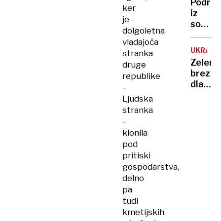
Podrob
tudi
ker
iz
za
je
sodbe:
najmla
dolgoletna
kirurg
vladajoča
se ni
UKRAJI
stranka
posvet
Zelens
druge
s
brez
republike
kardio
dlake
–
njegov
na
Ljudska
pričanj
jeziku
stranka
pa je
o
–
bilo
odnos
"neskl
klonila
z
pod
ZDA
pritiski
gospodarstva,
delno
pa
tudi
kmetijskih