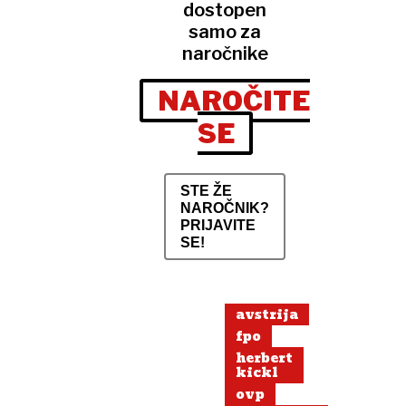
dostopen
samo za
naročnike
NAROČITE
SE
STE ŽE
NAROČNIK?
PRIJAVITE
SE!
avstrija
fpo
herbert
kickl
ovp