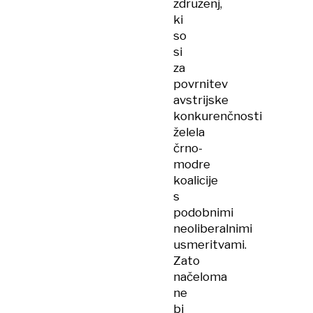
združenj,
ki
so
si
za
povrnitev
avstrijske
konkurenčnosti
želela
črno-
modre
koalicije
s
podobnimi
neoliberalnimi
usmeritvami.
Zato
načeloma
ne
bi