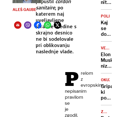
popustil
cordon
stolpn
nitko”
sanitaire
, po
še
ALEŠ GAUBE
katerem naj
nad
POLITIK
uveljavljene
pravos
Kaj
policis
stranke sredine s
se
skrajno desnico
dogaja
ne bi sodelovale
z
pri oblikovanju
nesoje
VELIKA
naslednje vlade.
sodno
BRITANI
Elon
stavbo
Musk
na
niza
P
Litijski
kritike
relom
in
z
OKUŽBE
obtož
evropskim
Gripa,
nepisanim
ki
pravilom
polni
se
bolnišn
je
je
ZDRAVN
huda
zgodil,
NAPAKA