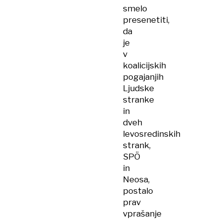
smelo
presenetiti,
da
je
v
koalicijskih
pogajanjih
Ljudske
stranke
in
dveh
levosredinskih
strank,
SPÖ
in
Neosa,
postalo
prav
vprašanje