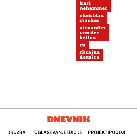
karl
nehammer
christian
stocker
alexander
van der
bellen
eu
skrajna
desnica
DRUŽBA
OGLAŠEVANJE
EDICIJE
PROJEKTI
POGOJI