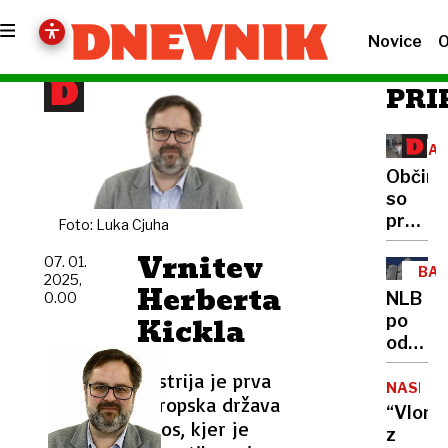
Novice
O
PRI
ZAŠ
ŽIV
Občine
so
proti
Foto: Luka Cjuha
obdavč
Vrnitev
07. 01.
lastnik
BA
2025,
psov
Herberta
NLB
0.00
Kickla
po
odprod
srbske
Avstrija je prva
še v
NASILJE
evropska država
prodaj
“Vlomi
letos, kjer je
sloven
z