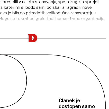
e preselili v najeta stanovanja, spet drugi so sprejeli
s katerimi si bodo sami poiskali ali zgradili nove
va je bila do prizadetih velikodušna, v nasprotju s
o vlogo so tokrat odigrale tudi humanitarne organizacije,
Članek je
dostopen samo