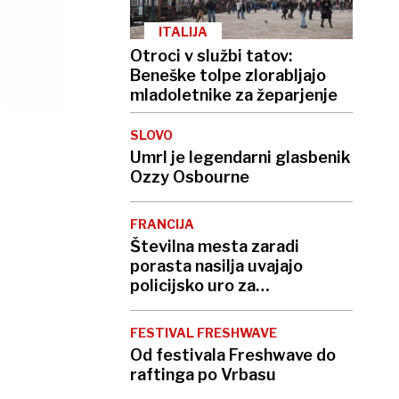
ITALIJA
Otroci v službi tatov:
Beneške tolpe zlorabljajo
mladoletnike za žeparjenje
SLOVO
Umrl je legendarni glasbenik
Ozzy Osbourne
FRANCIJA
Številna mesta zaradi
porasta nasilja uvajajo
policijsko uro za
mladoletnike
FESTIVAL FRESHWAVE
Od festivala ​Freshwave do
raftinga po Vrbasu