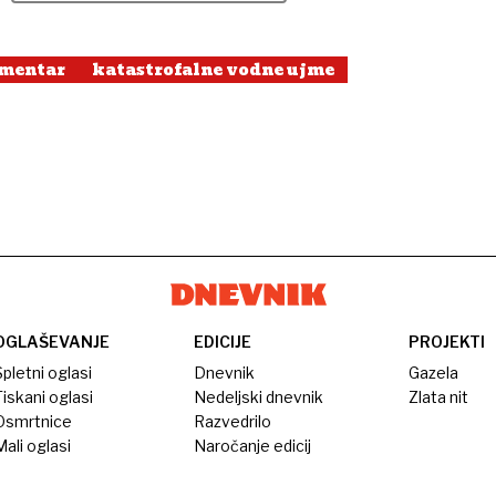
mentar
katastrofalne vodne ujme
OGLAŠEVANJE
EDICIJE
PROJEKTI
pletni oglasi
Dnevnik
Gazela
iskani oglasi
Nedeljski dnevnik
Zlata nit
Osmrtnice
Razvedrilo
ali oglasi
Naročanje edicij