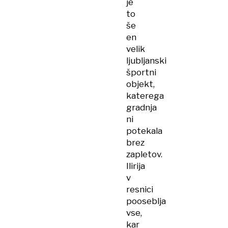
je
to
še
en
velik
ljubljanski
športni
objekt,
katerega
gradnja
ni
potekala
brez
zapletov.
Ilirija
v
resnici
pooseblja
vse,
kar