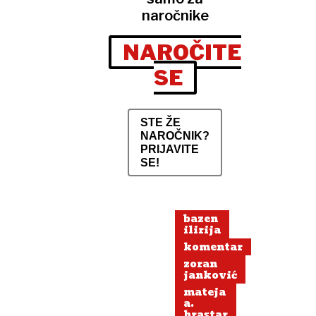
naročnike
NAROČITE
SE
STE ŽE
NAROČNIK?
PRIJAVITE
SE!
bazen
ilirija
komentar
zoran
janković
mateja
a.
hrastar