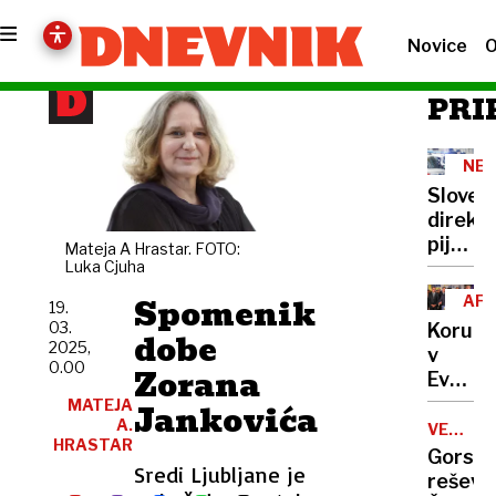
Novice
O
PRI
NE
VOŽ
Sloven
direkt
pijan
Mateja A Hrastar. FOTO:
Luka Cjuha
na
Hrvaš
Spomenik
AFE
19.
do
HUA
03.
Korupc
dobe
smrti
2025,
v
povozil
0.00
Zorana
Evrop
pešca
parlam
MATEJA
Jankovića
A.
V
VELIKA
HRASTAR
PLANIN
preisk
Gorski
Sredi Ljubljane je
tudi
reševa