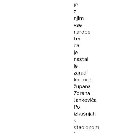
je
z
njim
vse
narobe
ter
da
je
nastal
le
zaradi
kaprice
župana
Zorana
Jankovića.
Po
izkušnjah
s
stadionom