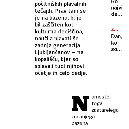
v
Bo
počitniških plavalnih
se
gneči?
najvišj
tečajih. Prav tam se
odzvat
denarn
je na bazenu, ki je
nadome
bil zaščiten kot
v
ZGODIL
kulturna dediščina,
višini
SE
Dan,
naučila plavati še
minima
JE
ko
zadnja generacija
plače?
so
Ljubljančanov – na
filmsk
kopališču, kjer so
nagrad
splavali tudi njihovi
prvič
očetje in celo dedje.
vstopi
v
dnevn
N
sobe
amesto
tega
zastarelega
zunanjega
bazena