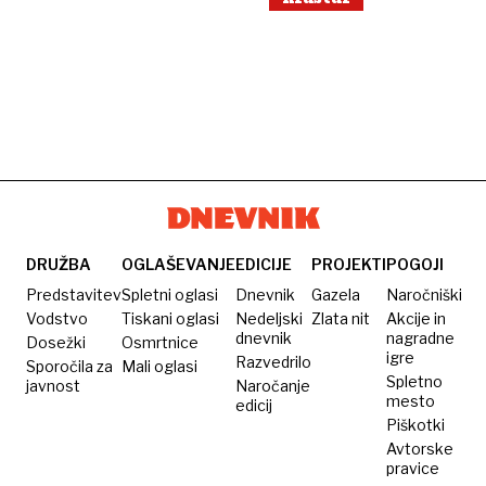
DRUŽBA
OGLAŠEVANJE
EDICIJE
PROJEKTI
POGOJI
Predstavitev
Spletni oglasi
Dnevnik
Gazela
Naročniški
Vodstvo
Tiskani oglasi
Nedeljski
Zlata nit
Akcije in
dnevnik
nagradne
Dosežki
Osmrtnice
igre
Razvedrilo
Sporočila za
Mali oglasi
Spletno
javnost
Naročanje
mesto
edicij
Piškotki
Avtorske
pravice