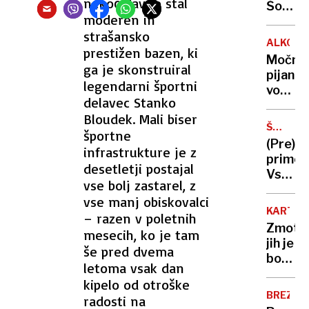
nekoč davno stal
nekdan
Šok
moderen in
svetov
-
Franca
strašansko
koča
ALKOHO
Bogovi
prestižen bazen, ki
je
Močno
bila
ga je skonstruiral
pijani
presek
legendarni športni
voznik
na
delavec Stanko
je
pol,
Bloudek. Mali biser
tovor
letala
ŠTETJE
športne
"pričvr
VOZIL
pa
(Pre)p
infrastrukture je z
s
nikjer
primor
folijo
desetletji postajal
Vsako
vse bolj zastarel, z
leto
vse manj obiskovalci
tisoč
KARTIC
– razen v poletnih
vozil
Zmotil
mesecih, ko je tam
več.
jih je
še pred dvema
Kje
bolniči
bomo
letoma vsak dan
osebn
letos
kipelo od otroške
izkazni
stali
BREZPO
radosti na
Kako