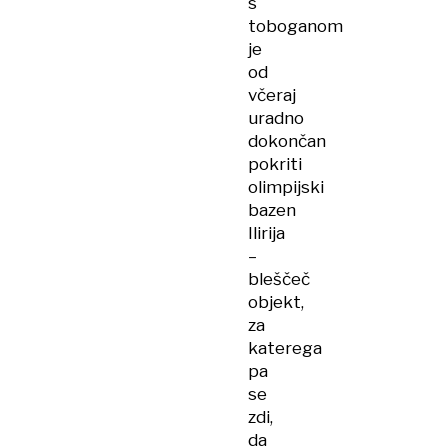
s
toboganom
je
od
včeraj
uradno
dokončan
pokriti
olimpijski
bazen
Ilirija
–
bleščeč
objekt,
za
katerega
pa
se
zdi,
da